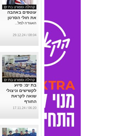
קהילה וספורט בת ים
עוטפים באהבה
את חולי הסרטן
האגודה למל...
08:04 / 29.12.24
קהילה וספורט בת ים
בת ים: סיוע
לקשישים וניצולי
שואה לקראת
החורף
...
06:20 / 17.11.24