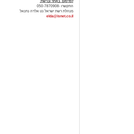
לפרסום באתר וברשת:
התקשרו -050-7870908
מנהלת רשת ישראל נט אלדה נתנאל
elda@isnet.co.il