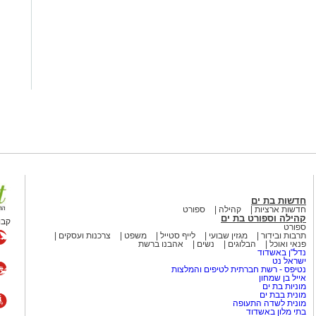
חדשות בת ים
חדשות ארציות
קהילה
ספורט
קהילה וספורט בת ים
קבו
ספורט
תרבות ובידור
מגזין שבועי
לייף סטייל
משפט
צרכנות ועסקים
פנאי ואוכל
הבלוגים
נשים
אהבנו ברשת
נדל"ן באשדוד
ישראל נט
נטיפס - רשת חברתית לטיפים והמלצות
אייל בן שמחון
מוניות בת ים
מונית בבת ים
מונית לשדה התעופה
בתי מלון באשדוד