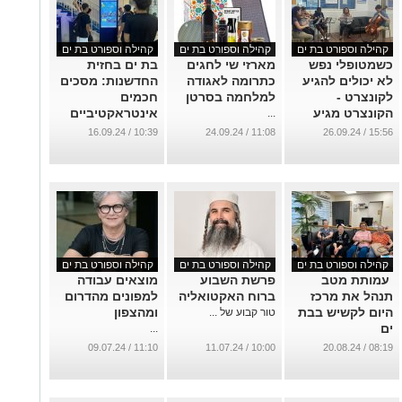
קהילה וספורט בת ים
קהילה וספורט בת ים
קהילה וספורט בת ים
כשמטופלי נפש
מארזי שי לחגים
בת ים בחזית
לא יכולים להגיע
כתרומה לאגודה
החדשנות: מסכים
לקונצרט -
למלחמה בסרטן
חכמים
הקונצרט מגיע
אינטראקטיביים
...
אליהם
באורט מלטון
10:39 / 16.09.24
11:08 / 24.09.24
15:56 / 26.09.24
...
...
קהילה וספורט בת ים
קהילה וספורט בת ים
קהילה וספורט בת ים
עמותת מטב
פרשת השבוע
מוצאים עבודה
תנהל את מרכז
ברוח האקטואליה
למפונים מהדרום
היום לקשיש בבת
ומהצפון
טור קבוע של ...
ים
...
...
11:10 / 09.07.24
10:00 / 11.07.24
08:19 / 20.08.24