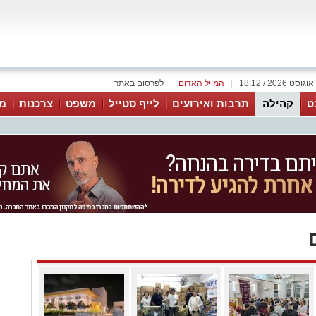
|
המייל האדום
|
לפרסום באתר
ט
קהילה
תרבות ואירועים
לייף סטייל
משפט
צרכנות
מג