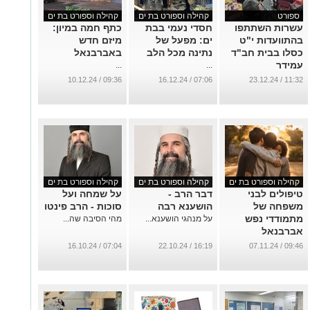
ספורט
קהילה וספורט בת ים
קהילה וספורט בת ים
עשרות השתתפו
חסדי נעמי בבת
כתף חמה במיון:
בהתוועדות י"ט
ים: מפעל של
מיזם חדש
כסלו בבית חב"ד
נתינה מכל הלב
באברבנאל
עמידר
...
...
...
09:36 / 10.12.24
07:06 / 16.12.24
11:32 / 23.12.24
קהילה וספורט בת ים
קהילה וספורט בת ים
קהילה וספורט בת ים
טיפולים לבני
דבר הרב -
על שמחה ועל
משפחה של
הושענא רבה
סוכות - הרב פינטו
מתמודדי נפש
על מנהגי הושענא...
מהי הסיבה שה...
אברבנאל
...
07:04 / 16.10.24
16:19 / 22.10.24
09:46 / 07.11.24