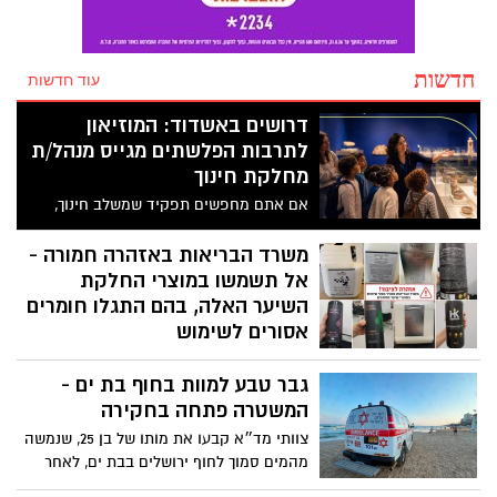
חדשות
עוד חדשות
דרושים באשדוד: המוזיאון
לתרבות הפלשתים מגייס מנהל/ת
מחלקת חינוך
אם אתם מחפשים תפקיד שמשלב חינוך,
תרבות, ניהול ויצירתיות – ייתכן שזו
ההזדמנות הבאה שלכם. המוזיאון לתרבות
משרד הבריאות באזהרה חמורה -
הפלשתים באשדוד פרסם מודעת דרושים
אל תשמשו במוצרי החלקת
למשרת מנהל/ת מחלקת חינוך בהיקף של
השיער האלה, בהם התגלו חומרים
משרה מלאה.
אסורים לשימוש
לאחר בדיקות מעבדה שבוצעו למוצרים
גבר טבע למוות בחוף בת ים -
שנתפסו בתשעה סניפי רשת "מרכז
ההחלקות", מזהיר משרד הבריאות מפני
המשטרה פתחה בחקירה
שימוש במוצרי החלקה ושמפו שאינם רשומים
צוותי מד״א קבעו את מותו של בן 25, שנמשה
כחוק. בחלק מהמוצרים נמצאה חומצה
מהמים סמוך לחוף ירושלים בבת ים, לאחר
גליאוקסילית האסורה לשימוש בהחלקות
טביעה