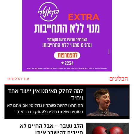
היא מציאת חברת סיעוד בבת ים. בתוך
המבחר הקיים בעיר ובאזור גוש דן, השאלה
המרכזית היא כיצד לוודא שבוחרים בגוף
המקצועי, האמין והמתאים ביותר עבור
היקרים לנו. המדריך שלפניכם יעשה לכם
סדר.
הבלוגים
עוד הבלוגים
למה לחלק מאיתנו אין ייעוד אחד
ויחיד
מה תרצו להיות כשתהיו גדולים? אם אתם לא
בטוחים שאתם רוצים לעסוק בדבר אחד
בלבד למשך כל חייכם – אתם ממש לא לבד.
בהרצאה מעוררת מחשבה זו, הסופרת
הלב נשבר – אבל החיים לא
והאמנית אמילי וופניק מתארת אנשים שהיא
חייבים להישבר איתו