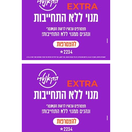
בשקט או לבלות על חוף הים כשסוסים
ועליהם בני מיעוטים, דוהרים בין רגלי
הנופשים ומסכנים את בריאותם ואף אחד לא
מעז להעיף אותם משם? מדוע בעיריית בת ים
חוששים לטפל בנושא זה? ממי ראש העיר
מפחד? מהו "מודל דובאי" שמציע שלומי
לחיאני המבקש לחזור לראשות העיר כדי
לעשות סדר?