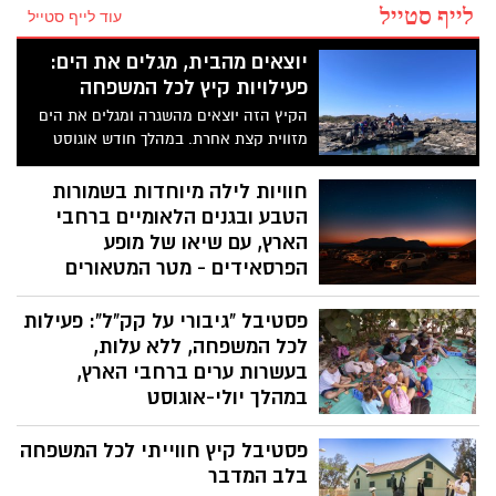
לייף סטייל
עוד לייף סטייל
יוצאים מהבית, מגלים את הים:
פעילויות קיץ לכל המשפחה
הקיץ הזה יוצאים מהשגרה ומגלים את הים
מזווית קצת אחרת. במהלך חודש אוגוסט
מזמינה עמותת אקואושן את הקהל הרחב
והמשפחות לסיורים חווייתיים באזור מכמורת,
חוויות לילה מיוחדות בשמורות
חוף בית ינאי ושפך נחל אלכסנדר. זו הזדמנות
הטבע ובגנים הלאומיים ברחבי
לצאת לטבע ולהכיר מקרוב את הים התיכון
הארץ, עם שיאו של מופע
והסביבה החופית דרך משחקים, התנסות
הפרסאידים - מטר המטאורים
ופעילות מהנה ומגבשת.
המרהיב של הקיץ
פסטיבל "גיבורי על קק"ל": פעילות
מדי שנה בחודש אוגוסט מתקבצים המונים
לכל המשפחה, ללא עלות,
כדי לצפות בתופעת טבע לילית ומדהימה
"מטר המטאורים" (פרסאידים) בה נצפים
בעשרות ערים ברחבי הארץ,
מטאורים רבים מנקודה אחת בשמי הלילה.
במהלך יולי-אוגוסט
השנה המטר מגיע לשיאו באמצע אוגוסט בין
קרן קימת לישראל תקיים במהלך הקיץ את
התאריכים 09-14 באוגוסט 2026.
פסטיבל קיץ חווייתי לכל המשפחה
פסטיבל "גיבורי על קק"ל", פעילות לכל
המשפחה שתתקיים בעשרות ערים ורשויות
בלב המדבר
מקומיות ברחבי הארץ. האירועים יתקיימו