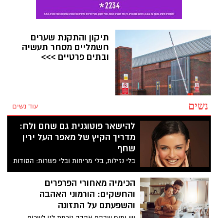
תיקון והתקנת שערים
חשמליים מסחר תעשיה
ובתים פרטיים >>>
נשים
עוד נשים
להישאר פוטוגנית גם שחם ולח:
מדריך הקיץ של מאפר העל ירין
שחף
בלי נזילות, בלי מריחות ובלי פשרות: הסודות
המקצועיים שישאירו את האיפור שלך יציב
ורענן גם בימים הכי חמים בשנה
הכימיה מאחורי הפרפרים
והחשקים: הורמוני האהבה
והשפעתם על התזונה
יש ימים שבהם אהבה גורמת לנו לשכוח