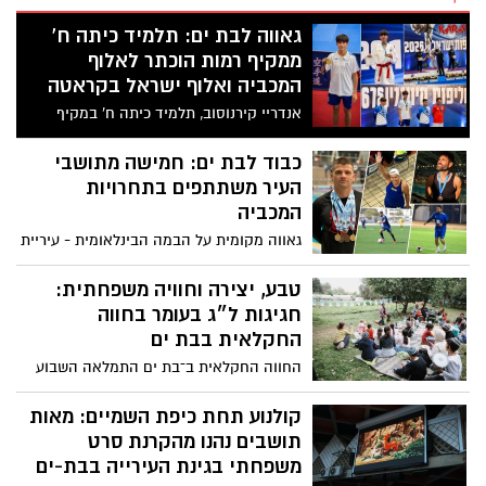
גאווה לבת ים: תלמיד כיתה ח'
ממקיף רמות הוכתר לאלוף
המכביה ואלוף ישראל בקראטה
אנדריי קירנוסוב, תלמיד כיתה ח' במקיף
רמות, זכה בשתי מדליות זהב ביום אחד, ניצח
חמישה קרבות רצופים מבלי לספוג אפילו
כבוד לבת ים: חמישה מתושבי
נקודה והציג הישג יוצא דופן בענף הקראטה
העיר משתתפים בתחרויות
המכביה
גאווה מקומית על הבמה הבינלאומית - עיריית
בת-ים מאחלת בהצלחה לנציגיה במשחקי
המכביה 2026
טבע, יצירה וחוויה משפחתית:
חגיגות ל״ג בעומר בחווה
החקלאית בבת ים
החווה החקלאית ב־בת ים התמלאה השבוע
במשפחות, ילדים ותושבים שנהנו מאחר
צהריים מיוחד באווירת טבע ויצירה, במסגרת
קולנוע תחת כיפת השמיים: מאות
אירועי ל״ג בעומר בעיר.
תושבים נהנו מהקרנת סרט
משפחתי בגינת העירייה בבת-ים