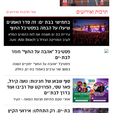
תרבות ואירועים
עוד תרבות ואירועים
בחמישי בבת ים: זה סדר האמנים
שיעלו על הבמה בפסטיבל החוף
עיריית בת ים חשפה את לוח הזמנים המלא
לערב המוזיקה הגדול ב־Albi Beach: נועה
קירל, רינת בר, פאר טסי ומארינה מקסימיליאן
יחד עם דרוויש יופיעו בזה אחר זה. הכניסה
פסטיבל "אהבה על החוף" חוזר
חופשית, אך מותנית בהרשמה מראש
לבת-ים
פסטיבל "אהבה על החוף" יתקיים השנה
במשך שני ערבים באמפי בת-ים, כחלק
מחגיגות 100 שנים לעיר. על הבמה יעלו כמה
מהאמנים הבולטים בישראל, בהם אביב גפן
סוף שבוע של חגיגות: נועה קירל,
והתעויוט, עדן בן זקן, מוניקה סקס, רביד
פאר טסי, הפרויקט של רביבו ועוד
פלוטניק ודודו טסה שיארח את ריקי גל
בדרך לבת־ים
אחרי טקס פתיחת חגיגות המאה - העיר
ממשיכה עם סוף שבוע של הופעות ענק על
חוף הים. ביום חמישי ייערך אירוע "LIVE ON
בת-ים. רק התחלנו: אירועי הקיץ