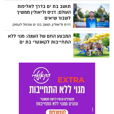
ספי האכיפה במצלמות א־3 ברחבי הארץ,
לאחר שכל מצלמה נבחנה בנפרד בהתאם
תושב בת ים בדרך לאליפות
לנתוני התאונות, היקפי התנועה ומאפייני
העולם: דניס וליאולין ממשיך
הסיכון בכביש. במשטרה לא חושפים את
לשבור שיאים
הספים החדשים ומזהירים: "סעו במהירות
דניס וליאולין, תושב בת ים שהחל לעסוק
המותרת – אחרת תתועדו והדו"ח יישלח
באתלטיקה רק בגיל 24, זכה בתוך שבועיים
ישירות אליכם"
בתואר אלוף ישראל בזריקת דיסקוס
המבצע החם של העונה: מנוי ללא
ובמדליית הכסף במכבייה. כעת הוא מתכונן
התחייבות לקאנטרי בת ים
לייצג את ישראל באליפות העולם למאסטרס
בדרום קוריאה