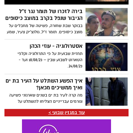
בירה לזכרו של תומר נגר ז"ל
הגיבור שנפל בקרב במוצב כיסופים
בבוקר שבת שחורה, פשיטה של מחבלים על
מוצב כיסופים. תומר ז"ל, גולנצ'יק צעיר, שמע
את ההוראה להיכנס פנימה, אך לא ציית.
מתוך אומץ לב בלתי רגיל, הוא בחר להמשיך
אסטרולוגיה - עוזי הכהן
להילחם מתוך בונקר סמוך. ההחלטה האמיצה
תחזית שבועית על פי התרולוגיה וקלפי
של תומר הצילה את חבריו שהסתתרו
הטארוט לשבוע שבין – 18/08/23 ועד -
במיגונית. הוא נתן להם זמן יקר להתארגן
24/08/23.
ולהגן על עצמם. תומר ז"ל נפל בקרב, אך
גבורתו תיזכר לנצח. כעת, חבריו ומשפחתו
איך הפשע השתלט על העיר בת ים
החליטו להנציח את זכרו בדרך מיוחדת
ואיך ממשיכים מכאן?
מה קרה לעיר בת ים בשנים שארגוני פשיעה
וגורמים עברייניים הצליחו להשתלט על
רחובות העיר באין מפריע? מדוע אין בעל בית
עוד במגזין שבועי >
שיעצור את התופעה ויאפשר לבת ימים לצאת
לרחוב בביטחון ובראש מורם? מדוע אין כבר
בטחון גם לעסקים וגם בבנייני המגורים?
הכיצד כבר אי אפשר יותר אפילו להשתזף