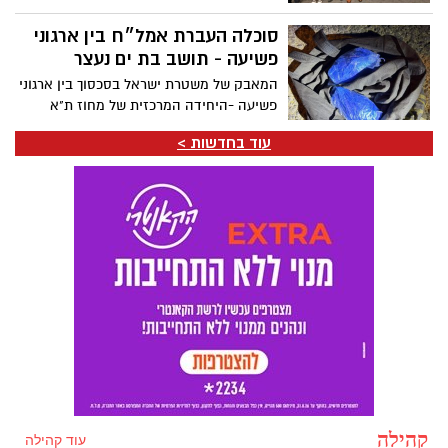
מרחב איילון, בטקס חגיגי שנערך לכ-320 בני
ובנות השירות הלאומי שסיימו את שירותם
סוכלה העברת אמל״ח בין ארגוני
במד”א
פשיעה - תושב בת ים נעצר
המאבק של משטרת ישראל בסכסוך בין ארגוני
פשיעה -היחידה המרכזית של מחוז ת"א
סיכלה העברת אמל"ח לשימוש ארגון פשיעה
עוד בחדשות >
ועצרה חשוד בהחזקת 2 רימוני רסס צה"ליים,
מעצרו של החשוד הוארך עד ל-10.8.26
קהילה
עוד קהילה