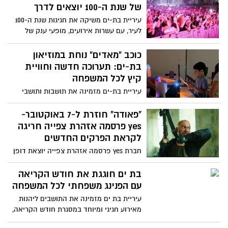
THE BEACH" עם שורת אמנים מובילים, וביום
של שנת ה-100 יוצאים לדרך
שישי תתקיים קבלת שבת חגיגית עם הפרויקט
עיריית בת-ים משיקה את חגיגות שנת ה-100
של רביבו. הכניסה ללא עלות, אך מותנית
לעיר, עם עשרות אירועים, מופעי ענק של
בהרשמה מראש
מיטב אמני ישראל, פסטיבלים, פעילויות
קהילה, תרבות, נוער וצעירים, ספורט ועוד
כוכב "מאדים" נוחת במוזיאון
שיתקיימו לאורך השנה הקרובה בעיר. חגיגות
בת-ים: תערוכה חדשה וחוויית
המאה יציינו את הדרך שעשתה בת-ים מאז
קיץ לכל המשפחה
הקמתה בשנת 1926 ועד להפיכתה לאחת
עיריית בת-ים מזמינה את תושבות ותושבי
הערים המתחדשות והמובילות בישראל
העיר והקהל הרחב לחגוג את הקיץ במוזיאון
בת-ים לאמנות עם התערוכה החדשה "מאדים
"פאודה" חוזרת ל-7 באוקטובר-
"של האמן עומר שיזף אשר תיפתח ביום
yes פרסמה אזהרת צפייה חריגה
חמישי ,2.7 ,בשעה 20:30.
לקראת הפרקים החדשים
חברת yes פרסמה אזהרת צפייה יוצאת דופן
לקראת שידור הפרקים השביעי והשמיני של
העונה החמישית של סדרת הלהיט "פאודה",
בת ים חוגגת את חודש הקריאה
בשל תכנים המתארים ומשחזרים את אירועי 7
עם הפנינג משפחתי לכל המשפחה
באוקטובר ועלולים להיות קשים לצפייה עבור
עיריית בת ים מזמינה את התושבים ליהנות
חלק מהצופים.
מאירוע חגיגי ומיוחד במסגרת חודש הקריאה,
עם הפנינג משפחתי עשיר בפעילויות, שייערך