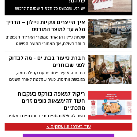
שלהם?
יש רגע שכמעט כל תלמיד שמנסה לרכוש
שפה חדשה מכיר: במהלך השיעור ההסבר
נשמע ברור, הדוגמה מובנת והכלל הדקדוקי
איך מייצרים שקיות ניילון – מדריך
אפילו נראה פשוט. כמה ימים לאחר מכן,
מלא עד למוצר המודפס
כשמנסים להשתמש באותו כלל באופן עצמאי,
שקיות ניילון הן אחד ממוצרי האריזה הנפוצים
חלק מהפרטים כבר אינם ברורים כפי שהיו
ביותר בעולם, אך מאחורי המוצר הפשוט
בזמן אמת.
לכאורה עומד תהליך תעשייתי מדויק ומורכב.
ייצור שקיות איכותיות דורש בחירה נכונה של
חברת סיעוד בבת ים - מה לבדוק
חומרי גלם, ציוד מתקדם ובקרת איכות
לפני שבוחרים
קפדנית. הבנת התהליך מאפשרת לבחור ספק
בת ים היא עיר ייחודית עם קהילה חמה,
מקצועי, להתאים את סוג השקית לייעוד
מגובשת וותיקה. כעיר שקלטה לאורך השנים
המדויק ולהפיק ערך מוסף מהשקית כמוצר
גלי עלייה גדולים, היא מתאפיינת כיום בריכוז
מיתוגי ולא רק ככלי נשיאה.
גבוה של אוכלוסייה מבוגרת, בהם עולים
ריקול למאפה בורקס בעקבות
ותיקים מחבר העמים וניצולי שואה רבים
חשד להימצאות גופים זרים
שקשרו את גורלם עם העיר. השנים עוברות,
מתכתיים
וכאשר מגיע הרגע שבו ההורה המבוגר כבר
חשד להמצאות גופים זרים מתכתיים במאפה
אינו מסתדר לחלוטין לבדו, המשפחה כולה
בורקס של חברת ינון, המשווק על ידי רשת
נכנסת לתקופה רגישה ומלאת שאלות.
עוד בצרכנות ועסקים >
רמי לוי. בחברה מודיעים על איסוף יזום של
המשימה הראשונה והחשובה ביותר על הפרק
המוצר