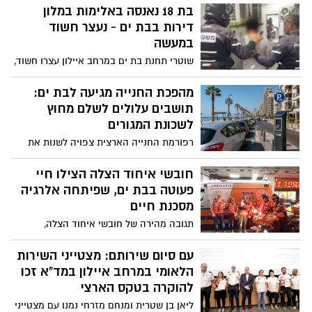
שיער, ובמוצרים נוספים התגלה פורמאלדהיד
בת 18 נאנסה באלימות במלון
- חומר המוגדר כמסרטן
דירות בבת ים - נעצר חשוד
במעשה
שוטרי תחנת בת ים במרחב איילון עצרו חשוד,
תושב בת ים, בחשד לביצוע אונס אלים שארע
זמן קצר קודם לכן בצעירה בת 18 במלון דירות
מהפכת החנייה מגיעה לבת ים:
בעיר; בהתאם לממצאי החקירה תבקש
תושבים עלולים לשלם מחוץ
המשטרה להאריך את מעצרו בבית המשפט
לשכונת המגורים
רפורמת החנייה הארצית צפויה לשנות את
הכללים גם בבת ים. החל מ-2027 תושבי העיר
עשויים ליהנות מחנייה חינם רק באזור
חובשי איחוד הצלה הצילו חיי
מגוריהם
פעוטה בבת ים, שפיתחה אלרגיה
מסכנת חיים
תגובה מהירה של חובשי איחוד הצלה,
לקריאה על בת שנה ושבעה חודשים,
שפיתחה תגובה אלרגית חריפה לאגוזים -
עם סיום שירותם: מצטייני השירות
הציל את חייה
הלאומי במרחב איילון במד”א זכו
להוקרה בטקס הארצי
ליאן בן שטרית ומנחם מזרחי נמנו עם מצטייני