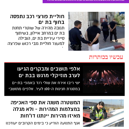
חוליית פורצי רכב נתפסה
בחוף בת ים
תגובה מהירה של שוטרי תחנת
בת ים במרחב איילון, בשיתוף
סיירי עיריית בת ים, הובילה
למעצר חוליית גנבי רכוש שפרצה
לרכב חונה בחוף הים בעיר
כשברשותם נתפס רכוש בשווי
עכשיו בכותרות
אלפי שקלים החשוד כגנוב;
מעצרם הוארך בבית המשפט
אלפי תושבים ומבקרים הגיעו
לערב מוזיקלי מרגש בבת ים
ישי ריבו אירח את שולי רנד באמפי בת-ים
במסגרת חגיגות ה-100 לעיר. אלפים מתושבי
העיר הגיעו לערב המרגש. צפו בתמונות
המשטרה משנה את ספי האכיפה
במצלמות המהירות - ולא מגלה
מאיזו מהירות יינתנו דו"חות
אגף התנועה הודיע כי בימים הקרובים יעודכנו