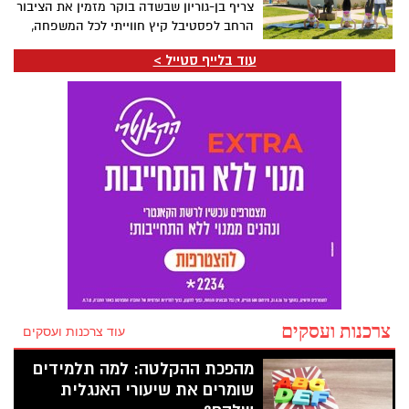
צריף בן-גוריון שבשדה בוקר מזמין את הציבור
ללא עלות, בהרשמה מראש בלבד, ויציעו
הרחב לפסטיבל קיץ חווייתי לכל המשפחה,
לילדים ולהורים פעילות סביב עולמות הטבע,
מסע אל חייו של דוד בן-גוריון ("הזקן")
הסביבה, היצירה והקהילה.
עוד בלייף סטייל >
באמצעות פעילויות גוף-נפש, יצירה, סיורים
והרצאות, בלב המדבר.
צרכנות ועסקים
עוד צרכנות ועסקים
מהפכת ההקלטה: למה תלמידים
שומרים את שיעורי האנגלית