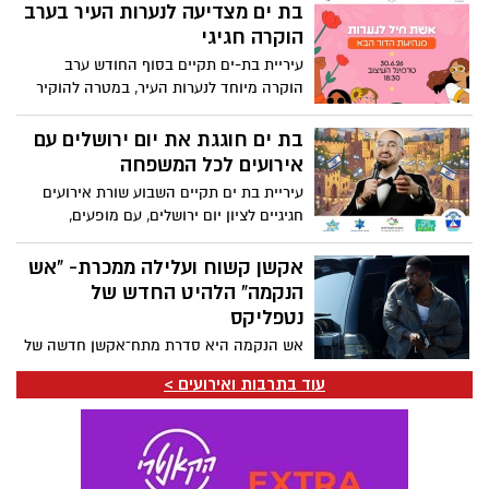
בתרבוטק העירוני.
בת ים מצדיעה לנערות העיר בערב
הוקרה חגיגי
עיריית בת-ים תקיים בסוף החודש ערב
הוקרה מיוחד לנערות העיר, במטרה להוקיר
את פועלן, הישגיהן ותרומתן לקהילה, לחברה
ולחיי העיר.
בת ים חוגגת את יום ירושלים עם
אירועים לכל המשפחה
עיריית בת ים תקיים השבוע שורת אירועים
חגיגיים לציון יום ירושלים, עם מופעים,
מוזיקה, תהלוכה חגיגית ופעילויות לכל
המשפחה – והכניסה חופשית.
אקשן קשוח ועלילה ממכרת- “אש
הנקמה” הלהיט החדש של
נטפליקס
אש הנקמה היא סדרת מתח־אקשן חדשה של
Netflix שעלתה ב-2026 ומבוססת על סדרת
עוד בתרבות ואירועים >
הספרים Man on Fire מאת איי.ג'יי. קווינל .
העלילה עוקבת אחרי ג'ון קריסי, לוחם כוחות
מיוחדים ושכיר חרב לשעבר הסובל
מפוסט־טראומה קשה. קריסי יוצא למסע
נקמה אלים ומסוכן נגד האחראים לפיגוע