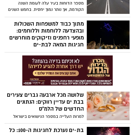
פרטי אשראי ומידע אישי.
מספר הדוחות בעיר עלה לעומת השנה
הקודמת, אך נותר נמוך יחסית. בחמש השנים
האחרונות נרשמו בבת ים 27 דוחות בגין
העבירה
מתוך כבוד למשפחות השכולות
ובהצדעה ללוחמות וללוחמים:
מופעי רחפנים וזיקוקים מוחרשים
חגיגות המאה לבת-ים
אחרי חודשים של היערכות וציפייה, בת-ים
יוצאת לדרך עם חגיגות המאה לעיר ובענק.
שלושה ימים של אירועים חגיגיים במתחם
Albi Beach (רח’ בן גוריון 134), שיחלו היום,
יום רביעי (29.7), בכניסה חופשית לקהל הרחב
שלושה מכל ארבעה גברים צעירים
בבת ים עדיין רווקים: הנתונים
החדשים של הלמ"ס
למרות העלייה במספר הנישואים בישראל
בשנת 2024, נתוני הלשכה המרכזית
לסטטיסטיקה מצביעים על כך שבת ים נמנית
בת-ים נערכת לחגיגות ה-100: כל