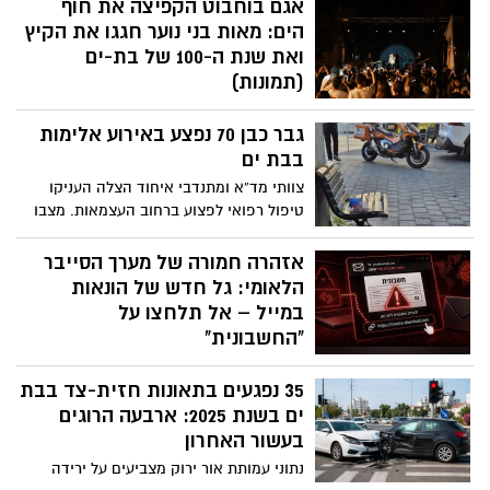
אגם בוחבוט הקפיצה את חוף
הים: מאות בני נוער חגגו את הקיץ
ואת שנת ה-100 של בת-ים
(תמונות)
מאות בני ובנות נוער הגיעו השבוע להופעה
גבר כבן 70 נפצע באירוע אלימות
סוחפת של אגם בוחבוט בחוף הדקלים.
האירוע, שהתקיים בהובלת אגף נוער וצעירים,
בבת ים
הוא חלק מסדרת אירועי הקיץ וחגיגות 100
צוותי מד”א ומתנדבי איחוד הצלה העניקו
השנים לעיר בת-ים, שמציעות לבני הנוער
טיפול רפואי לפצוע ברחוב העצמאות. מצבו
חוויות תרבות ופנאי לאורך כל החופש הגדול
הוגדר קל והוא פונה להמשך טיפול בבית
החולים
אזהרה חמורה של מערך הסייבר
הלאומי: גל חדש של הונאות
במייל – אל תלחצו על
"החשבונית"
מערך הסייבר הלאומי מזהיר מפני קמפיין
35 נפגעים בתאונות חזית-צד בבת
פישינג נרחב שבו נשלחים מיילים בנושא
"חשבונית" עם קישור זדוני. לחיצה על הקישור
ים בשנת 2025: ארבעה הרוגים
עלולה להוביל להתקנת תוכנת גישה מרחוק
בעשור האחרון
ולאפשר לתוקפים להשתלט על המחשב
נתוני עמותת אור ירוק מצביעים על ירידה
ולגנוב מידע אישי