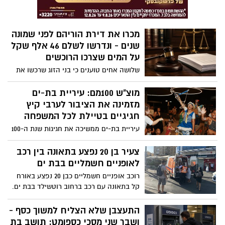
מכרו את דירת הוריהם לפני שמונה
שנים - ונדרשו לשלם 46 אלף שקל
על המים שצרכו הרוכשים
שלושה אחים טוענים כי בני הזוג שרכשו את
הדירה בבת ים צברו את החוב, אך חשבון
המים נותר רשום על שמם • תאגיד מי בת ים
מוצ"ש 100מם: עיריית בת-ים
פתח נגדם בהליכי גבייה ועיקל חשבונות,
מזמינה את הציבור לערבי קיץ
כרטיסי אשראי וקרנות • התאגיד: “בית
חגיגיים בטיילת לכל המשפחה
המשפט קבע כי פעלנו כחוק”
עיריית בת-ים ממשיכה את חגיגות שנת ה-100
לעיר ומזמינה תושבים ומשפחות ליהנות מ-
'מוצ"ש 100מם' בשצ"פ נורדאו. האירועים
צעיר בן 20 נפצע בתאונה בין רכב
יתקיימו במהלך חודש אוגוסט בתאריכים: 8.8,
לאופניים חשמליים בבת ים
15.8, 22.8, 29.8, בין השעות 20:30-23:00
רוכב אופניים חשמליים כבן 20 נפצע באורח
ויהפכו את הטיילת למתחם בילוי צבעוני, מואר
קל בתאונה עם רכב ברחוב רוטשילד בבת ים.
ושוקק חיים, עם שלל אטרקציות לכל
צוותי איחוד הצלה העניקו לו טיפול רפואי
המשפחה
ראשוני בזירה, ולאחר מכן הוא פונה
התעצבן שלא הצליח למשוך כסף -
באמבולנס לבית החולים וולפסון להמשך
ושבר שני מסכי כספומט: תושב בת