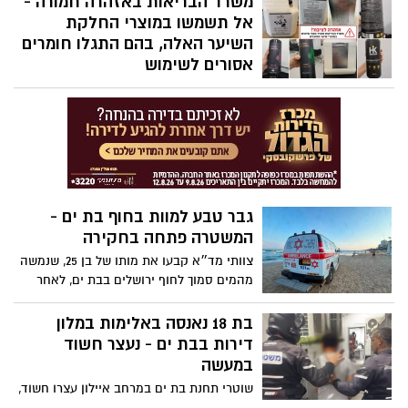
משרד הבריאות באזהרה חמורה -
הפלשתים באשדוד פרסם מודעת דרושים
אל תשמשו במוצרי החלקת
למשרת מנהל/ת מחלקת חינוך בהיקף של
השיער האלה, בהם התגלו חומרים
משרה מלאה.
אסורים לשימוש
לאחר בדיקות מעבדה שבוצעו למוצרים
שנתפסו בתשעה סניפי רשת "מרכז
ההחלקות", מזהיר משרד הבריאות מפני
שימוש במוצרי החלקה ושמפו שאינם רשומים
כחוק. בחלק מהמוצרים נמצאה חומצה
גליאוקסילית האסורה לשימוש בהחלקות
שיער, ובמוצרים נוספים התגלה פורמאלדהיד
גבר טבע למוות בחוף בת ים -
- חומר המוגדר כמסרטן
המשטרה פתחה בחקירה
צוותי מד״א קבעו את מותו של בן 25, שנמשה
מהמים סמוך לחוף ירושלים בבת ים, לאחר
טביעה
בת 18 נאנסה באלימות במלון
דירות בבת ים - נעצר חשוד
במעשה
שוטרי תחנת בת ים במרחב איילון עצרו חשוד,
תושב בת ים, בחשד לביצוע אונס אלים שארע