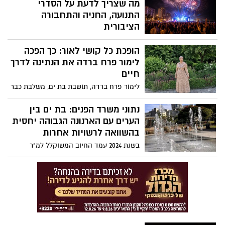
עם הערים שבהן שיעור הרווקים והרווקות
מה שצריך לדעת על הסדרי
גבוה במיוחד – הן בקרב צעירים והן בקרב בני
התנועה, החניה והתחבורה
45–49
הציבורית
עיריית בת-ים השלימה את היערכותה לקראת
הופכת כל קושי לאור: כך הפכה
אירועי פתיחת חגיגות ה-100 לעיר, שיתקיימו
בין התאריכים 29–31 ביולי במתחם Albi
לימור פרח ברדה את הנתינה לדרך
Beach. לקראת האירועים, שבהם צפויים
חיים
להשתתף אלפי תושבים ומבקרים, פרסמה
לימור פרח ברדה, תושבת בת ים, משלבת כבר
העירייה את מפת ההיערכות המלאה הכוללת
יותר משני עשורים קריירה בבנק הפועלים עם
הסדרי תנועה, חניה ותחבורה ציבורית
פעילות התנדבותית בלתי פוסקת למען
נתוני משרד הפנים: בת ים בין
משפחות נזקקות, חיילים, קשישים, שורדי
הערים עם הארנונה הגבוהה יחסית
שואה וילדים חולים. מבחינתה, נתינה אינה
בהשוואה לרשויות אחרות
תחביב - אלא שליחות יומיומית
בשנת 2024 עמד החיוב המשוקלל למ"ר
למגורים בבת ים על 67 שקל – מהגבוהים מבין
עשר הערים שנבחנו. רק ירושלים, פתח תקווה,
נתניה, חולון ותל אביב גבו ארנונה גבוהה יותר