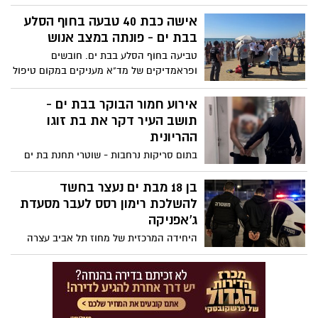
בלפור בבת ים
אישה כבת 40 טבעה בחוף הסלע
בבת ים - פונתה במצב אנוש
טביעה בחוף הסלע בבת ים. חובשים
ופראמדיקים של מד"א מעניקים במקום טיפול
רפואי ומבצעים פעולות החייאה באישה כבת
40. פונתה במצב אנוש לבית החולים וולפסון
אירוע חמור הבוקר בבת ים -
תושב העיר דקר את בת זוגו
ההריונית
בתום סריקות נרחבות - שוטרי תחנת בת ים
במרחב איילון עצרו חשוד בגין דקירת בת זוגו
ההריונית בדירתם; הבוקר תבקש המשטרה
בן 18 מבת ים נעצר בחשד
להאריך את מעצרו בבית המשפט
להשלכת רימון רסס לעבר מסעדת
ג’אפניקה
היחידה המרכזית של מחוז תל אביב עצרה
צעיר תושב בת ים, בחשד למעורבות בהשלכת
רימון רסס לעבר מסעדת ג’אפניקה בקריית
אונו בתחילת השבוע. היום הוא יובא לבית
המשפט לדיון בהארכת מעצרו