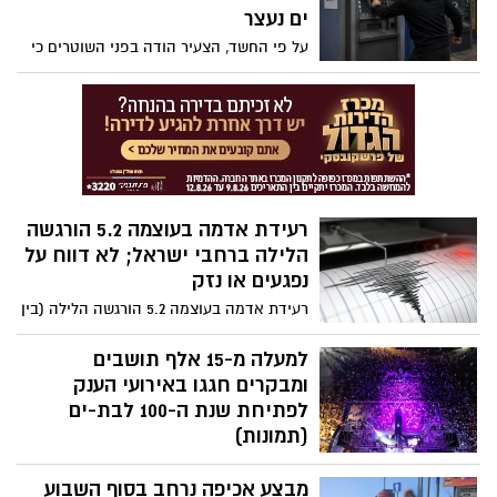
טיפול
ים נעצר
על פי החשד, הצעיר הודה בפני השוטרים כי
גרם לנזק לאחר שהבנק סירב לאפשר לו
למשוך כספים. בית המשפט האריך את מעצרו
בשלושה ימים וקבע כי קיימת מסוכנות, בין
היתר בשל הרשעה קודמת בעבירה דומה
ומאסר על תנאי התלוי ועומד נגדו
רעידת אדמה בעוצמה 5.2 הורגשה
הלילה ברחבי ישראל; לא דווח על
נפגעים או נזק
רעידת אדמה בעוצמה 5.2 הורגשה הלילה (בין
ראשון לשני) בשעה 03:00 לערך באזורים רבים
ברחבי ישראל, לאחר שמוקד הרעש אותר
למעלה מ-15 אלף תושבים
באזור סואץ שבמצרים
ומבקרים חגגו באירועי הענק
לפתיחת שנת ה-100 לבת-ים
(תמונות)
אירועי הפתיחה של חגיגות שנת ה-100
מבצע אכיפה נרחב בסוף השבוע
לבת-ים, שהתקיימו בין התאריכים 29–31 ביולי,