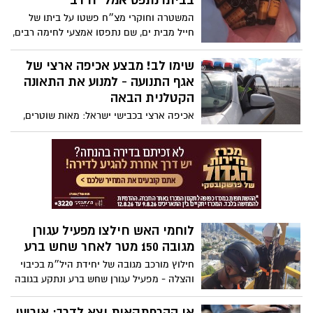
בביתו נתפס אמל״ח רב
המשטרה וחוקרי מצ״ח פשטו על ביתו של
חייל מבית ים, שם נתפסו אמצעי לחימה רבים,
בין השאר רימונים. חבלני משטרה מטפלים
בזירה
שימו לב! מבצע אכיפה ארצי של
אגף התנועה - למנוע את התאונה
הקטלנית הבאה
אכיפה ארצי בכבישי ישראל: מאות שוטרים,
ניידות ואמצעי אכיפה מתקדמים יפעלו
להצלת חיים ולהגברת המשילות בדרכים
לוחמי האש חילצו מפעיל עגורן
מגובה 150 מטר לאחר שחש ברע
חילוץ מורכב מגובה של יחידת היל״מ בכיבוי
והצלה - מפעיל עגורן שחש ברע ונתקע בגובה
150 מטר בבת ים
אי ההרפתקאות יצא לדרך: אירועי