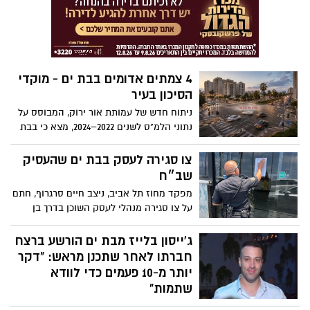
הועסקו ולנו במקום
4 צמתים אדומים בבת ים - מוקדי
הסיכון בעיר
ניתוח חדש של עמותת אור ירוק, המבוסס על
נתוני הלמ"ס לשנים 2022–2024, מצא כי בבת
ים יש ארבעה צמתים אדומים – צמתים
שבהם אירעו לפחות שלוש תאונות דרכים
צו סגירה לעסק בבת ים שהעסיק
בשנת 2024. בראש הרשימה ניצב הצומת בין
שב״ח
דרך מנחם בגין לרחוב הקוממיות, שבו נפגעו
מפקד מחוז תל אביב, ניצב חיים סרגרוף, חתם
18 בני אדם בשלוש השנים האחרונות
על צו סגירה מנהלי לעסק השוכן בדרך בן
גוריון בעיר בת ים, לאחר שבמקום אותר ונעצר
שוהה בלתי חוקי שעל פי החשד הועסק
ג'ייסון בלייז מבת ים הורשע ברצח
במקום
חברתו לאחר שתכנן מראש: "דקר
יותר מ-10 פעמים כדי לוודא
שתמות"
בית המשפט המחוזי בתל אביב הרשיע את