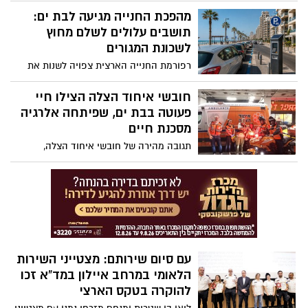
זמן קצר קודם לכן בצעירה בת 18 במלון דירות
מהפכת החנייה מגיעה לבת ים:
בעיר; בהתאם לממצאי החקירה תבקש
תושבים עלולים לשלם מחוץ
המשטרה להאריך את מעצרו בבית המשפט
לשכונת המגורים
רפורמת החנייה הארצית צפויה לשנות את
הכללים גם בבת ים. החל מ-2027 תושבי העיר
עשויים ליהנות מחנייה חינם רק באזור
חובשי איחוד הצלה הצילו חיי
מגוריהם
פעוטה בבת ים, שפיתחה אלרגיה
מסכנת חיים
תגובה מהירה של חובשי איחוד הצלה,
לקריאה על בת שנה ושבעה חודשים,
שפיתחה תגובה אלרגית חריפה לאגוזים -
הציל את חייה
עם סיום שירותם: מצטייני השירות
הלאומי במרחב איילון במד”א זכו
להוקרה בטקס הארצי