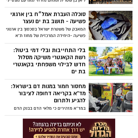
ליאן בן שטרית ומנחם מזרחי נמנו עם מצטייני
מרחב איילון, בטקס חגיגי שנערך לכ-320 בני
ובנות השירות הלאומי שסיימו את שירותם
סוכלה העברת אמל״ח בין ארגוני
במד”א
פשיעה - תושב בת ים נעצר
המאבק של משטרת ישראל בסכסוך בין ארגוני
פשיעה -היחידה המרכזית של מחוז ת"א
סיכלה העברת אמל"ח לשימוש ארגון פשיעה
ועצרה חשוד בהחזקת 2 רימוני רסס צה"ליים,
בלי התחייבות ובלי דמי ביטול:
מעצרו של החשוד הוארך עד ל-10.8.26
רשת הקאנטרי משיקה מסלול
חדש לבילוי משפחתי בקאנטרי
בת ים
רשת הקאנטרי יוצאת במהלך חדש שמאפשר
מחסור חמור במנות דם בישראל:
להצטרף למנוי ללא דמי ביטול וללא התחייבות
ארוכת טווח. לצד הגמישות, נהנים המנויים
מד”א בקריאה דחופה לציבור
ממעטפת מלאה של חדרי כושר, בריכות,
להגיע ולתרום
חוגים, אירועי קהילה ופעילויות לכל המשפחה
במד”א מזהירים כי מלאי הדם בבנק הדם
הכל במקום אחד.
הלאומי נמצא ברמה נמוכה ומדאיגה, בעוד
הצורך במנות דם עבור חולי סרטן, יולדות,
פצועי תאונות דרכים, פצועי צה”ל ומטופלים
נוספים נמשך ללא הפסקה