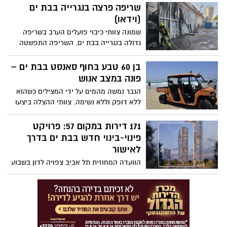
ישראל מגבירים את המתיחות באזור. בישראל
שריפה פרצה בנגרייה בבת ים
אין בשלב זה שינוי בהנחיות פיקוד העורף, אך
(וידאו)
מערכת הביטחון עוקבת בדריכות אחר
שמונה צוותי כיבוי פועלים הערב בשריפה
ההתפתחויות מחשש להסלמה שתוביל לירי
גדולה בנגרייה בבת ים. השריפה התפשטה
טילים או כטב”מים לעבר המדינה
למבנים סמוכים וכוחות הכיבוי פועלים להשגת
שליטה
בן 60 טבע בחוף סאנסט בבת ים –
פונה במצב אנוש
הגבר נמשה מהמים על ידי המצילים כשהוא
ללא דופק וללא נשימה. צוותי ההצלה ביצעו
פעולות החייאה בזירה והוא פונה לבית
החולים במצב אנוש
171 דירות במקום 57: פרויקט
פינוי-בינוי חדש בבת ים בדרך
לאישור
הוועדה המחוזית תל אביב צפויה לדון בשבוע
הבא בהתנגדויות לתוכנית ההתחדשות
ברחובות יוספטל והרב קוקיס בבת ים, ולאחר
מכן להעניק לה תוקף. במסגרת הפרויקט
ייהרסו חמישה בניינים ישנים ובמקומם יוקם
מגדל מגורים בן 30 קומות עם חזית מסחרית