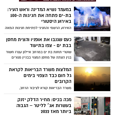
במעמד נשיא המדינה וראש העיר:
בת-ים פתחה את חגיגות ה-100
באירוע היסטורי
האירוע הרשמי והחגיגי לפתיחת חגיגות המאה
לבת-ים התקיים השבוע במתחם Albi beach,
בהשתתפות אלפי תושבים ומבקרים מכל
כעס שגנבו את אופניו והצית מחסן
רחבי הארץ שהיו שותפים לרגע היסטורי
בבת ים - צפו בתיעוד
המציין מאה שנים של הישגים, צמיחה ודרך
שוטרי תחנת בת ים במרחב איילון עצרו חשוד
משותפת שהפכה את בת-ים לאחת הערים
בגין הצתה של מחסן המצוי בבניין מגורים
המתפתחות והמובילות בישראל
בעיר וזאת בעקבות כעסו על גניבת אופניו;
מעצרו הוארך והיום הוגשה נגדו הצהרת תובע
המלצות משרד הבריאות לקראת
גל חום כבד הצפוי בימים
הקרובים
משרד הבריאות קורא לציבור הרחב,
לאוכלוסיית הקשישים, ילדים, נשים הרות
ולחולים במחלות כרוניות בפרט, להקפיד
מכה בכיס: מחיר הדלק יזנק
ולהימנע ככל האפשר מחשיפה לחום ולשמש,
בעשרות אג׳ לליטר – הגבוה
להימנע ממאמץ גופני שאינו הכרחי, להקפיד
ביותר מאז 2022
לשתות מים ולהימצא, ככל האפשר, במקומות