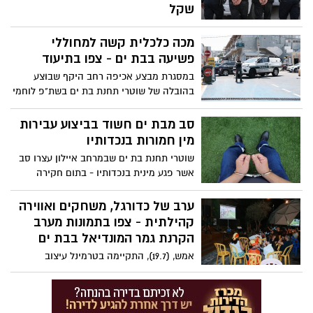
שקל
על פי כתב האישום, השניים ביצעו תצפיות,
מכה כלכלית קשה למחוללי
ניתקו את החשמל לדירה, רכשו לום ברזל
בחנות סמוכה, עקרו את הכספת מהקיר
פשיעה בבת ים - צפו בתיעוד
ונמלטו עם השלל. בכספת היו מזומנים
במסגרת מבצע אכיפה רחב היקף שבוצע
במטבעות שונים, תכשיטי זהב ויהלומים,
בהובלה של שוטרי תחנת בת ים בשת"פ לוחמי
המחאות ומסמכים אישיים
מג"ב מרכז, גורמי רשויות ואכיפה חבירים בעיר
בת ים – נסגרו מתחם תחנת דלק, אתרי בנייה
סב מבת ים חשוד בביצוע עבירות
ותחנת מעבר לא חוקית
מין חמורות בנכדותיו
שוטרי תחנת בת ים שבמרחב איילון עצרו סב
אשר פגע מינית בנכדותיו - בתום חקירה
יסודית ומורכבת, הוגשה הבוקר הצהרת תובע
כנגד החשוד (59) בגין ביצע עבירות מין
ערב של כדורגל, משחקים ואווירה
חמורות בנכדותיו במספר מקרים; בימים
קהילתית - צפו בתמונות מערב
הקרובים צפוי להיות מוגש נגדו כתב אישום
הקרנת גמר המונדיאל בבת ים
חמור
אמש, (19.7), התקיימה בטרמינל עיצוב
בבת-ים הקרנה חגיגית של משחק גמר
המונדיאל. תושבות ותושבים הגיעו לצפות יחד
במשחק המרתק, שבסיומו הוכתרה נבחרת