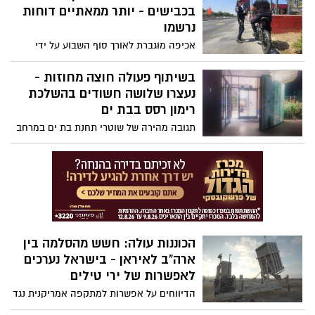
הסתיימו בסוף השבוע האחרון בהצלחה
בכבישים - יותר ממאתיים דוחות
גדולה. למעלה מ-15 אלף תושבים ומבקרים
נרשמו
השתתפו בשלושה ימים של מופעי ענק עם
אכיפה מוגברת לאורך סוף השבוע על ידי
האמנים הגדולים בישראל ואווירה חגיגית
שוטרי מרחב איילון, בשת"פ סיירת האופנועים
במתחם ALBI Beach שעל קו החוף, שפתחו
הארצית ויחידות הפיקוח העירוני של הערים
בשיתוף פעולה חוצה מחוזות -
באופן רשמי את חגיגות המאה לעיר
תל אביב, חולון ובת ים: במסגרתה נרשמו 267
נעצרו שלושה חשודים בהשלכת
דו"חות בגין עבירות מסכנות חיים ובוצעו
רימון רסס בבת ים
עשרות החרמות של כלים מיקרומוביליטיים
תגובה מהירה של שוטרי תחנת בת ים במרחב
שבאמצעותם בוצעו עבירות תנועה
איילון בשת"פ שוטרי תחנת אשדוד במרחב
לכיש, הובילה למעצרם של שלושה חשודים
זמן קצר לאחר אירוע פיצוץ רימון רסס ברחוב
בעיר בת ים; הבוקר תבקש המשטרה להאריך
מעצרם בבית המשפט
הכוננות עולה: חשש מהסלמה בין
ארה”ב לאיראן - בישראל נערכים
לאפשרות של ירי טילים
הדיווחים על אפשרות למתקפה אמריקנית נגד
יעדים באיראן והאיומים מצד טהרן להגיב נגד