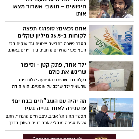
חיפושים – תושבי אשדוד מצאו
אותו
לאחר יממה של חיפושים נרחבים באזור חוף
אתם זכאים? סופרגז תפצה
חופית באשקלון, אותר יובל כוגן בן ה-4
כשהוא בריא ושלם. הילד נמצא על ידי נועם
לקוחות ב-36.5 מיליון שקלים
שימחה וחבריו מאשדוד שהתנדבו לחיפושים,
הסדר פשרה בתביעה ייצוגית נגד ענקית הגז
לאחר שסקרו את השטח כשהם רכובים על
חשף פערי מחירים נרחבים בין דיירים באותם
סוסים
בניינים. אם יאושר ההסדר, מאות אלפי
צרכנים יקבלו זיכוי אוטומטי בחשבון – לצד
ילד אחד, פתק קטן - וסיפור
התחייבות החברה להשוואת תעריפים לארבע
שריגש את כולם
השנים הקרובות
בעלת רכב שנשרט הופתעה לגלות פתק
שהשאיר ילד שרכב על אופניים. הוא הודה
בטעות, השאיר את מספר הטלפון שלו וביקש
לשלם על הנזק. השיחה ביניהם הסתיימה
מה יהיה עם השב״חים בבת ים?
במחווה מרגשת ובמחמאות להוריו על החינוך
צו סגירה לאתר בנייה בעיר
שהעניקו לו
מפקד מחוז תל אביב, ניצב חיים סרגרוף, חתם
על צו סגירה מנהלי לאתר בנייה השוכן בדרך
בן גוריון בעיר בת ים, לאחר שבמקום אותרו
ונעצרו 5 שוהים בלתי חוקיים שעל פי החשד