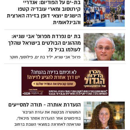
המשמשת כסט צילומים במרכז תל אביב וגנב
בת-ים על הפודיום: אנדריי
מהמקום רכוש בשווי עשרות אלפי שקלים,
קירנוסוב ומארי עובדיה קטפו
שנתפס והוחזר לצוותי ההפקה. היום הוגש
הישגים יוצאי דופן בזירה הארצית
נגדו כתב אישום חמור עם בקשה למעצרו עד
והבינלאומית
תום ההליכים
אנדריי קירנוסוב הוכתר לאלוף המכבייה ואלוף
בת ים נפרדת מפרופ' אבי שגיא:
ישראל בקראטה לאחר שניצח בכל חמשת
הקרבות ללא ספיגת נקודה, בעוד שמארי
מההוגים הבולטים בישראל שהלך
עובדיה, חברת נבחרת ישראל באקרובטיקה
לעולמו בגיל 72
בדרגת הסניור, זכתה במדליית הכסף
פרופ' אבי שגיא, יליד בת ים, פילוסוף, חוקר
באליפות ישראל ותייצג את המדינה באליפות
מחשבת ישראל ועמית מחקר בכיר במכון
העולם באיטליה
שלום הרטמן, הלך לעולמו בגיל 72. שגיא נחשב
לאחד מהוגי הדעות המשפיעים בישראל
והותיר אחריו עשרות ספרים, מאות מאמרים
ותרומה משמעותית לשיח הפילוסופי, היהודי
והציבורי בארץ. הלוויתו התקיימה ביום שישי
הנעדרת אותרה - תודה למסייעים
המשטרה מבקשת את עזרת הציבור
בחיפושים אחר הנעדרת אסתר מיכאלי,
שנראתה לאחרונה במוצאי השבת ברחוב