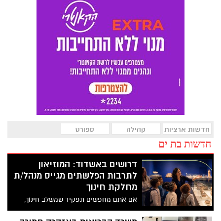
חדשות ארציות
קהילה
ספורט
חדשות בת ים
דרושים באשדוד: המוזיאון
לתרבות הפלשתים מגייס מנהל/ת
מחלקת חינוך
אם אתם מחפשים תפקיד שמשלב חינוך,
תרבות, ניהול ויצירתיות – ייתכן שזו
ההזדמנות הבאה שלכם. המוזיאון לתרבות