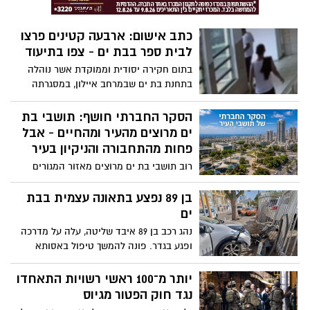
כתב אישום: ארבעה קטינים פרצו
לבית ספר בבת ים - צפו בתיעוד
בתום חקירה יסודית וממוקדת אשר נוהלה
בתחנת בת ים שבמרחב איילון, במסגרתה
נעצרו 4 קטינים תושבי העיר, בגין עבירות
התפרצות לבית ספר בעיר; אמש, הוגש כתב
הסקר החברתי חושף: תושבי בת
אישום לצד בקשת מעצר עד לתום ההליכים
ים מרוצים מהעיר ומהחיים - אבל
המשפטיים נגדם על ידי שלוחת הנוער ביחידת
פחות מהתחבורה והניקיון בעיר
התביעות של מחוז תל אביב
רוב תושבי בת ים מרוצים מאזור המגורים
ומהחיים בכלל, אך הסקר החברתי של הלשכה
המרכזית לסטטיסטיקה מצביע גם על נקודות
בן 89 נפצע בתאונה עצמית בבת
תורפה בולטות: שביעות רצון נמוכה יחסית
ים
מהניקיון, התחבורה הציבורית, מצב הכבישים
נהג רכב בן 89 איבד שליטה, עלה על מדרכה
ומצוקת החניה
ופגע בגדר. פונה להמשך טיפול באסותא
יותר מ־100 ראשי רשויות התאחדו
נגד חוק הפטור מגיוס