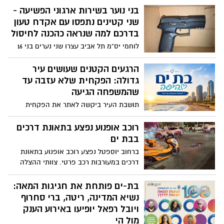
בני נוער בשירות ארגוני הפשיעה -
שני קטינים נתפסו עם אקדח טעון
בדרכם למה שנראה כהכנה לחיסול
לוחמי יס”מ תל אביב עצרו שני נערים בני 16
ו-17 מיפו לאחר מרדף קצר בעקבות רכיבתם
המסוכנת על קטנוע. במהלך החיפוש נתפס
הרגעים הקטנים שעושים עיר
אקדח טעון במחסנית מלאה ועשרות כדורים.
גדולה: הפקחית שלא עזבה עד
במשטרה בודקים האם השניים היו בדרכם
שהמשפחה הגיעה
לבצע חיסול במסגרת סכסוך בין ארגוני
תושבת העיר ביקשה לאתר את הפקחית
פשיעה. הבוקר תבקש המשטרה להאריך את
העירונית שסייעה לאמה לאחר שנפלה בתחנת
מעצרם
אוטובוס. לאחר שחיפשה מי עמדה לצידה
רוכב אופנוע נפצע בתאונת דרכים
ברגעי המצוקה, התברר כי מדובר בשיר סימן
בבת ים
טוב, שקיבלה כעת תודה פומבית על הרגישות
ברחוב יוספטל נפצע רוכב אופנוע בתאונת
והמסירות
דרכים במעורבות רכב פרטי. צוותי ההצלה
העניקו לו טיפול רפואי ראשוני
בת-ים פותחת את חגיגות המאה:
נשיא המדינה, ריטה, ברי סחרוף
ויובל רפאל יופיעו באירוע הענק
מול הי