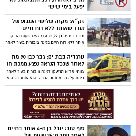
מטופלות במהירות
יפעל בימי שישי
ראש עיריית בת ים הודיע על שורת שינויים
זק״א: מקרה שלישי השבוע של
במדיניות האכיפה בעיר בעקבות פניות
תושבים. בין ההקלות: אפשרות לערער על
נעדר שאותר ללא רוח חיים
דוחות נסיעה בנתיבי תחבורה ציבורית שניתנו
תושב בת ים בן 92, שנעדר מאז שעות הבוקר,
מאז חודש יוני, צמצום פעילות רכב האכיפה
אותר ללא רוח חיים בגינה ציבורית בעיר לאחר
המצולם בימי שישי ובסמוך למוסדות חינוך.
שעות של חיפושים שביצעו מתנדבי זק”א
מנגד, האכיפה נגד עבירות ניקיון ומפגעים
מהיחידה לאיתור נעדרים יחד עם כוחות
טרגדיה בבת ים: גבר כבן 90 מת
תוגבר
המשטרה. מדובר במקרה השלישי בתוך שבוע
לאחר שככל הנראה נפגע ממכת חו
שבו חיפושי נעדר שמובילה היחידה
צוותי מד”א הוזעקו לגינה ציבורית בעיר לאחר
מסתיימים בטרגדיה
דיווח על גבר מחוסר הכרה. הוא אותר כשהוא
חם מאוד למגע, ולאחר פעולות החייאה
ממושכות נאלצו הצוותים לקבוע את מותו
בזירה. מדובר בנעדר אחריו התנהלו חיפושים
משעות הצוהריים
סוף טוב: יובל בן ה-4 אותר בחיים
לאחר יותר מ־24 שעות של