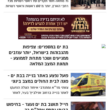
גל מחאה חסר תקדים של ראשי רשויות מכל
רחבי הארץ, יותר מ־100 ראשות וראשי רשויות
חתמו על גילוי דעת משותף הקורא לעצור את
החקיקה שתאפשר, לדבריהם, השתמטות
משירות צבאי ותפגע בעקרון השוויון בנטל.
בת ים במספרים: צפיפות
מהגבוהות בישראל, יותר עוזבים
ממגיעים ושכר מתחת לממוצע -
תמונת המצב המלאה
בת ים נמצאת בשנים האחרונות בתנופת
פועל נפצע באתר בנייה בבת ים -
התחדשות עירונית, אך נתוני הלשכה המרכזית
לסטטיסטיקה לשנת 2024 מציגים תמונה
פונה לבית החולים במצב בינוני
מורכבת יותר. לצד פרויקטים רבים של
צוותי מד״א ומתנדבי איחוד הצלה הוזעקו
פינוי-בינוי וצמיחה עירונית, העיר מתמודדת
לאתר בנייה ברחוב אנילביץ’ בעיר, לאחר
עם הגירה שלילית, צפיפות גבוהה במיוחד
שפועל נפצע במהלך עבודתו. הוא פונה לבית
ושכר ממוצע שאינו מהגבוהים באזור המרכז
החולים איכילוב כשהוא סובל מחבלות בראש
חייל תושב בת ים נעצר - בחיפוש
ובגפיים