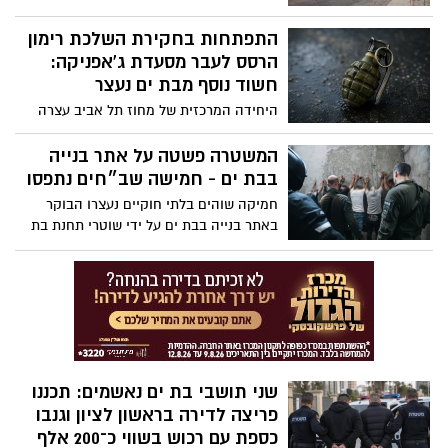
אשר יפעלו באופן מתוגבר עם מערך
אמבולנסים, ניידות טיפול נמרץ, אופנועים וכלי
התפתחות בחקירת השלכת רימון
חירום נוספים ברחבי הארץ
הרסס לעבר מסעדת ג'אפניקה:
חשוד נוסף מבת ים נעצר
היחידה המרכזית של מחוז תל אביב עצרה
צעיר בשנות ה-20 לחייו, תושב בת ים, בחשד
למעורבות בהשלכת רימון הרסס לעבר
המשטרה פשטה על אתר בנייה
מסעדת ג'אפניקה בקריית אונו לפני כשבוע.
בבת ים - חמישה שב״חים נתפסו
מחר הוא יובא לדיון בהארכת מעצרו
חמיקה שוהים בלתי חוקיים נעצרו הבוקר
באתר בנייה בבת ים על ידי שוטרי תחנת בת
ים ונציגי עיריית בת ים, במסגרת פעילות
מבצעית שבוצעה במקום
שני תושבי בת ים נאשמים: תכננו
פריצה לדירה בראשון לציון וגנבו
כספת עם רכוש בשווי כ־200 אלף