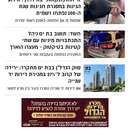
הגינות במסגרת חגיגות שנת
ה-100 נפתחו רשמית
אתמול (14.7) נפתחה באופן רשמי סדרת
אירועי הקיץ "אי ההרפתקאות" בגינות העיר,
במסגרת חגיגות שנת ה-100 לבת-ים. מאות
חשד: תושב בת ים ניהל
ילדים, הורים ומשפחות הגיעו לגן ברוור ונהנו
התכתבויות מיניות עם שתי
מאחר צהריים חגיגי, צבעוני ומלא בפעילויות
קטינות בטיקטוק - מעצרו הוארך
החקירה נפתחה בעקבות שני דיווחים
שהתקבלו בהפרש של חודשים. במשטרה
טענו כי החשוד קשר את עצמו לחשדות והביע
שוק הנדל"ן בבת ים מתקרר: ירידה
חרטה. בית המשפט קבע כי קיים חשד סביר
של קרוב ל־27% במכירת דירות יד
והאריך את מעצרו בשלושה ימים
שנייה
186 דירות יד שנייה נמכרו בעיר בין מרץ למאי
2026, לעומת 254 בתקופה שקדמה לכך.
הנתונים מצביעים על האטה בפעילות שוק
הדיור המקומי