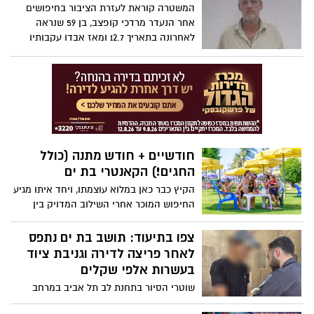
המשטרה קוראת לעזרת הציבור בחיפושים
אחר הנעדר מרדכי קופצב, בן 59 שנראה
לאחרונה בתאריך 12.7 ומאז אבדו עקבותיו
חודשיים + חודש מתנה (כולל
החגים!) הקאנטרי בת ים
הקיץ כבר כאן במלוא עוצמתו, ויחד איתו מגיע
החיפוש המוכר אחרי השילוב המדויק בין
בריאות, פנאי ובילוי משפחתי. השנה, רשת
הקאנטרי מזמינה אתכם לבילוי וסגנון חיים,
צפו בתיעוד: תושב בת ים נתפס
המעניק לכם ערך מוסף וחוויית EXTRA בכל
לאחר פריצה לדירה וגניבת ציוד
יום מחדש. המבצע החם של העונה: חודשיים
בעשרות אלפי שקלים
+ חודש מתנה (כולל החגים!)
שוטרי הסיור בתחנת לב תל אביב במרחב
ירקון עצרו תושב בת ים בחשד שפרץ לדירה