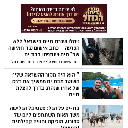
במספר הנפגעים בשנים האחרונות, אך
מדגישים כי תאונות חזית-צד ממשיכות להוות
איום משמעותי בכבישי העיר. בעשור האחרון
נפגעו בבת ים 872 בני אדם בתאונות מסוג זה,
בהם ארבעה הרוגים ו-36 פצועים קשה.
בעמותה קוראים להגביר את ההשקעה
במוקדי הסיכון, לשפר את התשתיות ולהרחיב
ניהלו שגרת חיים בישראל ללא
את האכיפה בצמתים המסוכנים
הפרעה – כתב אישום נגד חמישה
שב״חים שנתפסו בבת ים
כתב אישום הוגש ע"י יחידת התביעות בתל
אביב כנגד 5 שוהים בלתי חוקיים שנתפסו
באתר בנייה בבת ים כשהם משתמשים
״ הוא היה מקור ההשראה שלי”:
במסמכים מזויפים; מעצרם הוארך בבית
השוטר מבת ים ממשיך את דרכו
המשפט
של אחיו שנהרג בדרך להצלת
חיים
שלוש שנים לאחר שחובש מד”א המתנדב בן
בת-ים על הגל: פסטיבל הגלישה
רומנו ז”ל נהרג בתאונת אופנוע בעת שיצא
להעניק טיפול רפואי בעקבות קריאת חירום,
משך מאות משתתפים ליום של
אחיו יוסי רומנו, שוטר במחוז תל אביב, סוגר
ספורט, מוזיקה וחוויה קהילתית
מעגל מרגש. הוא התנדב במד”א, הוכשר