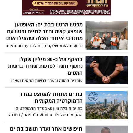
ספרד לאלופת העולם לאחר שניצחה את
ארגנטינה 1:0 בתום הארכה
מפגש מרגש בבת ים: האופנוען
שנפצע קשה וחזר לחיים נפגש עם
מתנדבי איחוד הצלה שהצילו אותו
שבועות לאחר שלקה בדום לב בעקבות תאונת
אופנוע קשה, נפגש ניסים פרחי (65) עם
החובשים שהגיעו ראשונים לזירה וביצעו בו
בהיקף של כ-80 מיליון שקל:
פעולות החייאה שהחזירו את ליבו לפעום.
נחשף חשד לפרשת שוחד ברשות
במפגש המרגש הודו הוא ובני משפחתו
המסים
למתנדבים על הפעולה המהירה והמקצועית,
עובדים בהווה ובעבר ברשות המסים נעצרו
שלדברי הרופאים הייתה גורם מכריע בהצלת
לחקירה ואחרים עוכבו. החשד: לקחו שוחד,
חייו
ובתמורה פעלו שנים לאפשר הגשת החזרי מס
בת ים מתחת לממוצע במדד
כוזבים בסך כ-80 מיליון שקל
הדמוקרטיה המקומית
בת ים קיבלה ציון 48 במדד הדמוקרטיה
המקומית של גלובס ותנועת "פנימה", ודורגה
במקום ה־36 מתוך 52 הרשויות שנבדקו.
חיפושים אחר נעדר תושב בת ים