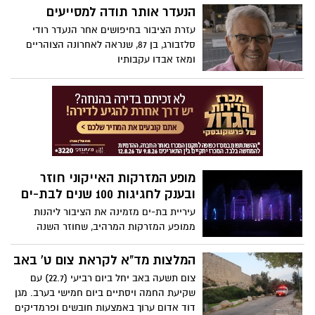
הנעדר אותר תודה למסייעים
ג'ייסון בלייז, תושב בת ים, ברצח בנסיבות
מחמירות של ילנה גרנברג ז"ל. השופטים קבעו
עזרת הציבור בחיפושים אחר הנעדר רודי
כי הרצח בוצע לאחר תכנון מוקדם, דחו את כל
סלזבורג, בן 87, שנראה לאחרונה הצוהריים
טענות ההגנה וקבעו כי לאחר המעשה אף
ומאז אבדו עקבותיו
ניסה להסתיר את גופתה כשהעביר אותה
לשטח פתוח ושפך עליה בנזין
מופע המזרקות האייקוני חוזר
ובענק לחגיגות 100 שנים לבת-ים
עיריית בת-ים מזמינה את הציבור ליהנות
ממופע המזרקות המרהיב, שחוזר השנה
בפעם הרביעית - והפעם גדול יותר, כחלק
מחגיגות 100 שנה לעיר. המופעים יתקיימו בין
המלצות מד"א לקראת צום ט' באב
התאריכים 1-29.8 בימים ראשון עד חמישי
צום תשעה באב יחל ביום רביעי (22.7) עם
ושבת (לא כולל ימי שישי), בשעות 20:30-22:30
שקיעת החמה ויסתיים ביום חמישי בערב. מגן
במזח, חניון נורדאו
דוד אדום ערוך באמצעות חובשים ופרמדיקים