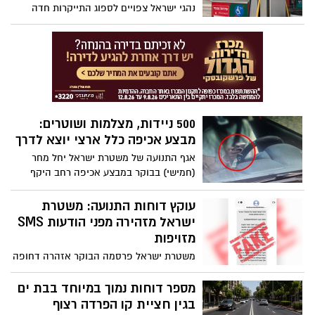
נהגי ישראל צפויים לספוג התייקרות חדה
ממוזגים
במחירי הדלק כבר בתחילת חודש אוגוסט.
מחירו המרבי של ליטר בנזין 95 אוקטן נטול
עופרת בשירות עצמי (כולל מע”מ) יעמוד על
8.09 שקלים לליטר, זינוק של כ-60 אגורות
לעומת המחיר הנוכחי
500 ניידות, מצלמות ושוטרים:
מבצע אכיפה כלל ארצי יוצא לדרך
אגף התנועה של משטרת ישראל יחל מחר
(חמישי) בבוקר במבצע אכיפה רחב היקף
בכל רחבי הארץ, במסגרתו ייפרסו מאות
שוטרים ומתנדבים לצד כ-500 ניידות
עוקץ דוחות התנועה: משטרת
ואופנועים גלויים וסמויים, במטרה להיאבק
ישראל מזהירה מפני הודעות SMS
בעבירות תנועה מסכנות חיים, להגביר את
מזויפות
המשילות בכבישים ולצמצם את מספר תאונות
משטרת ישראל פרסמה הבוקר אזהרה דחופה
הדרכים
לנהגים ולכלל הציבור, בעקבות גל הודעות
טקסט (SMS) כוזבות המתחזות לדרישת
מספר דוחות נמוך במיוחד בבת ים
תשלום ממרכז קנסות התנועה. המטרה: גניבת
בגין חציית קו הפרדה רצוף