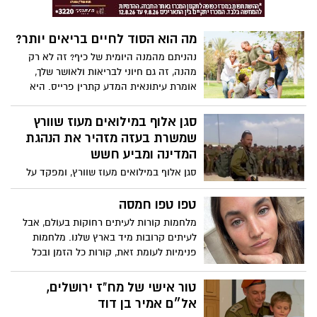
הרגעים הלא כל כך גדולים שלהם, וגם מדגמנת
את סוגי השיחות שתוכלו לנהל כדי להיות
מה הוא הסוד לחיים בריאים יותר?
הורים טובים יותר.
נהניתם מהמנה היומית של כיף? זה לא רק
מהנה, זה גם חיוני לבריאות ולאושר שלך,
אומרת עיתונאית המדע קתרין פרייס. היא
מציעה הגדרה חדשה לכיף -- מה שהיא מכנה
"כיף אמיתי" -- וחולקת דרכים קלות ומגוונות
סגן אלוף במילואים מעוז שוורץ
ראיות לשזור שובבות, זרימה וחיבור בחיי
שמשרת בעזה מזהיר את הנהגת
היומיום שלך.
המדינה ומביע חשש
סגן אלוף במילואים מעוז שוורץ, ומפקד על
לוחמיו בעזה בימים אלו, כתב פוסט בפייסבוק
שמזהיר את הנהגת המדינה ומביע חשש
טפו טפו חמסה
שנתחיל לשכוח עד כמה אכזרי היה ה
מלחמות קורות לעיתים רחוקות בעולם, אבל
7/10/2023
לעיתים קרובות מיד בארץ שלנו. מלחמות
פנימיות לעומת זאת, קורות כל הזמן ובכל
מקום אצל בני האדם. אם אנחנו כלכך מנוסים
במלחמות, מתי נדע איך לנצח אותם סוף סוף?
טור אישי של מח"ז ירושלים,
אל״ם אמיר בן דוד