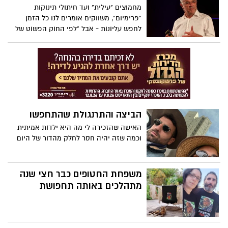
מחמוצים "עילית" ועד חיתולי תינוקות
"פרימיום", משווקים אומרים לנו כל הזמן
לחפש עליונות - אבל "לפי החוק הפשוט של
הממוצעים, רובנו צריכים לחיות חיים רגילים
יותר", אומר סוציו-בלשנית קריספין ת'רו. הוא
מזמין אותנו לאמץ את הבינוניות לשם שינוי,
ומציע דרך אחרת לסיפוק ללא השוואה.
הביצה והתרנגולת שהתחפשו
האישה שהזכירה לי מה היא ילדות אמיתית
וכמה שזה יהיה חסר לחלק מהדור של היום
משפחת החטופים כבר חצי שנה
מתהלכים באותה תחפושת