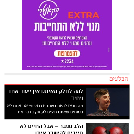
הבלוגים
למה לחלק מאיתנו אין ייעוד אחד
ויחיד
מה תרצו להיות כשתהיו גדולים? אם אתם לא
בטוחים שאתם רוצים לעסוק בדבר אחד
בלבד למשך כל חייכם – אתם ממש לא לבד.
בהרצאה מעוררת מחשבה זו, הסופרת
הלב נשבר – אבל החיים לא
והאמנית אמילי וופניק מתארת אנשים שהיא
חייבים להישבר איתו