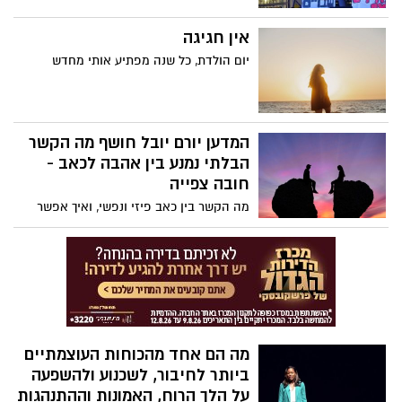
אמש בעצרת להחזרת החטופים בכרמי גת,
אין חגיגה
עמית סימן טוב, שאיבדה בני משפחה בטבח
בניר עוז, משתפת בכאב ובזעקה להחזרת
יום הולדת, כל שנה מפתיע אותי מחדש
החטופים. "כל אחד מהם הוא פיסה מאיתנו,
והשבתם תחזיר לנו את השלם שנשבר".
המדען יורם יובל חושף מה הקשר
הבלתי נמנע בין אהבה לכאב -
חובה צפייה
מה הקשר בין כאב פיזי ונפשי, ואיך אפשר
להקל על שניהם? הרצאתו של המדען יורם
יובל חושפת כיצד חוויות האהבה, האובדן
והכאב שלך שלובות זה בזה. יובל שופך אור
על התפקיד המפתיע של האנדורפינים
והקולטנים לאופיואידים במוח שלך כדי להקל
על סבל פיזי ורגשי - ומראה כיצד הקשר הזה
יכול לסלול את הדרך לטיפולים חדשים עבור
מה הם אחד מהכוחות העוצמתיים
בריאות הנפש ורווחה.
ביותר לחיבור, לשכנוע ולהשפעה
על הלך הרוח, האמונות וההתנהגות