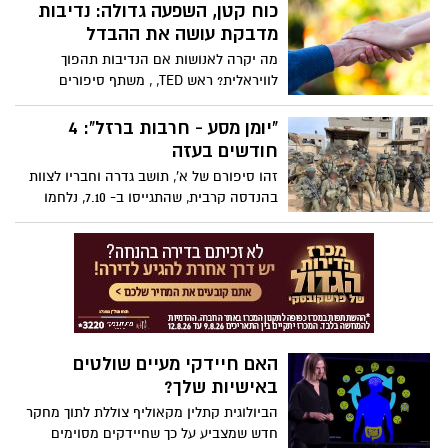
כוח קטן, השפעה גדולה: נדיבות
מדבקת עושה את ההבדל
מה יקרה לאנושות אם הנדיבות תהפוך
לוויראלית? ראש TED, , משתף סיפורים
טרנספורמטיביים מרחבי העולם, מתאר מדוע
הגיע הזמן שהאינטרנט יבין את כוחו להטעין
"יומן מסע - חרבות ברזל": 4
מעשי חסד קטנים, לשנות חיים בקנה מידה
חודשים בעזה
שלא חווה מעולם. למדו כיצד לטפח הלך רוח
זהו סיפורם של א', תושב גדרה וחבריו לצוות
נדיב - עם או בלי לתת כסף - וקבלו השראה
בהנדסה קרבית, שהתגייסו ב- 7.10, נלחמו
עם כלים להגברת ההשפעה שלכם. "תהיו
במשך 4 חודשים ברצועת עזה, מתוכם
אמיצים. תנו מה שאתם יכולים, ואז תהיו
חודשיים בח'אן יונס והשתחררו בימים אלו.
מופתעים לחלוטין ממה שקורה אחר כך",
בלוג אישי שמתאר מציאות יומיומית מורכבת,
אומר אנדרסון.
אירועים מטלטלים וחברים שלא יחזרו. שמות
הלוחמים שונו. חלק קטן מהאירועים מובא
לפניכם על קצה המזלג. צפו בתמונות שצולמו
מלב הרצועה בזמן אמת.
האם חיידקי מעיים שולטים
באישיות שלך?
הביולוגית קתלין מקאוליף צוללת לתוך מחקר
חדש שמצביע על כך שחיידקים מסוימים