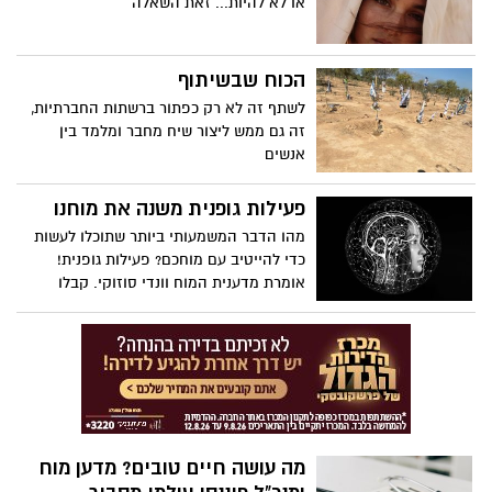
או לא להיות... זאת השאלה
הכוח שבשיתוף
לשתף זה לא רק כפתור ברשתות החברתיות,
זה גם ממש ליצור שיח מחבר ומלמד בין
אנשים
פעילות גופנית משנה את מוחנו
מהו הדבר המשמעותי ביותר שתוכלו לעשות
כדי להייטיב עם מוחכם? פעילות גופנית!
אומרת מדענית המוח וונדי סוזוקי. קבלו
השראה ללכת לחדר הכושר בעקבות הדיון של
סוזוקי ברקע המדעי שמאחורי הגילוי שאימון
גופני משפר את מצב הרוח, את הזכרון, ומגן
על מוחנו מפני מחלות ניווניות של המוח כגון
אלצהיימר.
מה עושה חיים טובים? מדען מוח