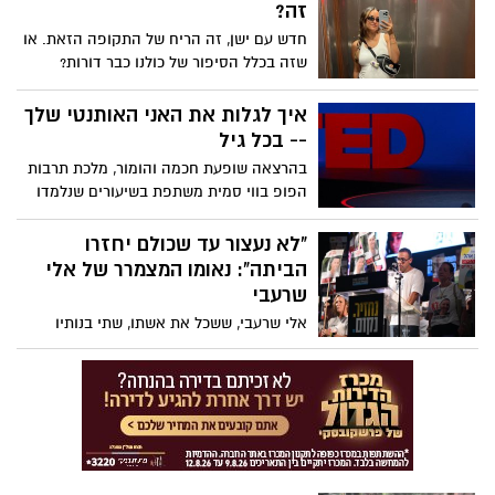
חזק החל מכמה תרגילי קול יעילים וכלה
זה?
בטיפים על איך לדבר באמפתיה. הרצאה
חדש עם ישן, זה הריח של התקופה הזאת. או
שאולי תעזור לעולם להישמע נפלא יותר.
שזה בכלל הסיפור של כולנו כבר דורות?
איך לגלות את האני האותנטי שלך
-- בכל גיל
בהרצאה שופעת חכמה והומור, מלכת תרבות
הפופ בווי סמית משתפת בשיעורים שנלמדו
בדרך הקשה, על אותנטיות, ביטחון, הצלחה
בוגרת ולמה, אם תעשו את העבודה, "החיים
"לא נעצור עד שכולם יחזרו
טובים יותר מאוחר יותר".
הביתה": נאומו המצמרר של אלי
שרעבי
אלי שרעבי, ששכל את אשתו, שתי בנותיו
וגופת אחיו שנמצאת עדין בשבי, נשא דברים
נוקבים בכיכר: "אני עומד כאן כאלמן, אב
שכול, אזרח – ולא אנוח עד שהאחרון מבין
החטופים ישוב. זה לא עניין פוליטי, זו שאלה
של לב, של מוסר ושל מדינה שלא מפקירה את
אנשיה".