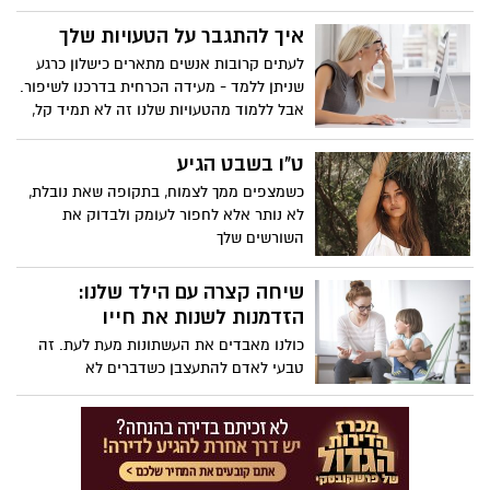
במעיים שלך יכולים להשפיע על חלקים
עיקריים של מי שאתה, מהאישיות שלך ועד
איך להתגבר על הטעויות שלך
להפרעות נוירולוגיות משנות חיים. למד עוד על
לעתים קרובות אנשים מתארים כישלון כרגע
האופן שבו המדע המתפתח הזה יכול לשנות
שניתן ללמד - מעידה הכרחית בדרכנו לשיפור.
את האופן שבו אנו מטפלים במחלות - וגלה
אבל ללמוד מהטעויות שלנו זה לא תמיד קל,
את ההשפעה של האיפור המיקרוביאלי
במיוחד כשהכישלונות האלה מעוררים
הפנימי שלך על מצב הרוח, המשקל שלך ועוד.
עצבנות, מכריעים או פשוט מבלבלים. אז מה
ט"ו בשבט הגיע
מונע מאיתנו להפוך את הטעויות שלנו
כשמצפים ממך לצמוח, בתקופה שאת נובלת,
לשליטה? חקור את המכשולים הגדולים ביותר
לא נותר אלא לחפור לעומק ולבדוק את
של למידה מכישלון, וכיצד לטפח חשיבה
השורשים שלך
צמיחה. בימוי לואיז סטוקלר, קריינות של
אלכסנדרה פנצר.
שיחה קצרה עם הילד שלנו:
הזדמנות לשנות את חייו
כולנו מאבדים את העשתונות מעת לעת. זה
טבעי לאדם להתעצבן כשדברים לא
מסתדרים. עם זאת, כאשר מוקד הזעם שלך
הוא הילד שלך, ההשלכות יכולות להיות
הרסניות. הפסיכולוגית הקלינית והלוחשת
להורות ידועה בקי קנדי ​​מציעה עצות מעשיות
שיעזרו להורים לנהל את האשמה והבושה של