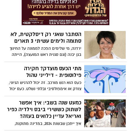
(אזהרה: שיחה זו אינה מתאימה לצופים אשר
מחטים או דם מפריעים להם.)
הסתבר שאני רק דיסלקטית, לא
סתומה ולימים עשיתי 3 תארים
ירדנה, מי שלימים הפכה לממונה על החינוך
בגן יבנה (וגם סגנית ראש המועצה), הייתה
בטוחה כל השנים שיש לה בעיה שריסקה את
הביטחון העצמי שלה, רק בגיל מאוד מתקדם
מתי הכעס מוצדק? חקירה
היא גילתה לשמחתה הרבה שבסה"כ יש לה
פילוסופית - דילייני טהול
בעיה ברת טיפול – היא בסה"כ דיסלקטית –
כעס הוא רגש מורכב. זה יכול להרגיש הגיוני,
איזה אושר זה היה לגלות שהיא לא סתומה
צודק או אימפולסיבי ובלתי נשלט. כעס יכול
ומכאן היא פרשה כנפיים. בטור מיוחד
להיות חלק חשוב מלאפשר לנו לדעת מתי
לאשדוד נט – ירדנה אוקמן שהתחנכה
משהו לא מוסרי קורה, אבל מציאת התגובה
כמעט שנה בשבי: איך אפשר
באשדוד, מספרת
הנכונה לפעמוני האזעקה הפסיכולוגיים האלה
לשתוק כששירי ביבס וילדיה כפיר
יכולה להיות מסובכת. האם זה נכון לכעוס?
ואריאל עדיין כלואים בעזה?
ואם כן, מתי? דילייני טהול בוחן את הרגש
איך ייתכן שבשנת 2024, במדינה מתוקנת,
החזק הזה באופן פילוסופי. בימוי: קארה
תינוק שנחטף בן תשעה חודשים וילד בן ארבע