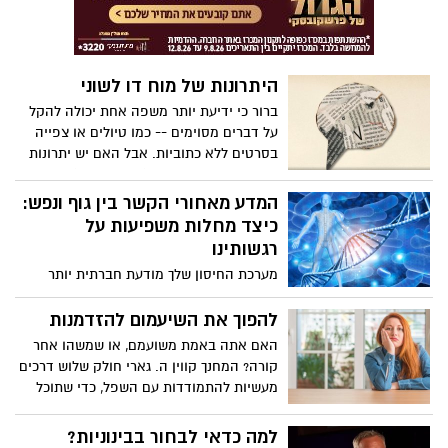
ארבע שאלות שכל זוג צריך לשאול את עצמו
לפני שקושר את הקשר - ומדגיש ממצאים
מפתיעים לגבי האופן שבו הנישואים מתחילים
משפיעים אם הם יסתיימו.
היתרונות של מוח דו לשוני
ברור כי ידיעת יותר משפה אחת יכולה להקל
על דברים מסוימים -- כמו טיולים או צפייה
בסרטים ללא כתוביות. אבל האם יש יתרונות
נוספים למוח דו-לשוני (או רב-לשוני)?
המחנכת מיה נקמולי מפרטת את שלושת סוגי
המדע מאחורי הקשר בין גוף ונפש:
המוחות הדו-לשוניים ומראה כיצד ידיעת יותר
כיצד מחלות משפיעות על
משפה אחת שומרת על המוח שלך בריא,
רגשותינו
מורכב ומעורב באופן פעיל. (בימוי TED-Ed,
מערכת החיסון שלך מודעת חברתית יותר
קריין של פן-פן חן)
ממה שאתה חושב, אומר מדען המוח החברתי
ופרופסור לפסיכולוגיה קילי מוסקטל. היא
להפוך את השיעמום להזדמנות
חוקרת את הקשר בין מצב הרוח שלך לבין
האם אתה באמת משועמם, או שמשהו אחר
המערכת הדלקתית שלך, והיא מציעה סיבה
קורה? המחנך קווין ה. גארי חולק שלוש דרכים
אבולוציונית מדוע חולי עלול לגרום לך להרגיש
מעשיות להתמודדות עם השפל, כדי שתוכל
מדוכא - ולהיפך.
להשתלט על תשומת הלב שלך, להבין באילו
רגשות לסמוך ולמנות את הבעיה האמיתית.
למה כדאי לבחור בבינוניות?