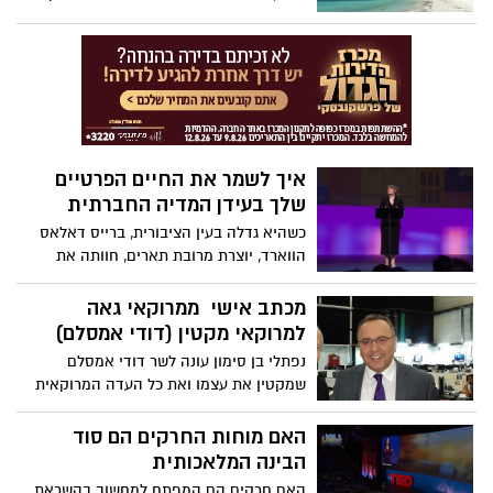
אף עין יבשה, את מה שעבר בילדותו ואת
לכל היותר, הייתי חוזרת. הייתי חוזרת הביתה.
ההתמודדות שנמשכת כבר 17 שנה ...
איך לשמר את החיים הפרטיים
שלך בעידן המדיה החברתית
כשהיא גדלה בעין הציבורית, ברייס דאלאס
הווארד, יוצרת מרובת תארים, חוותה את
הלחץ המוכר לחלוק את חייה עם העולם
ברשתות החברתיות. אבל בהדרכתה האיתנה
מכתב אישי ממרוקאי גאה
של אמה, הווארד למדה להציב גבולות אישיים
למרוקאי מקטין (דודי אמסלם)
ולהתענג על היופי של רגעים פרטיים. בשיחה
נפתלי בן סימון עונה לשר דודי אמסלם
אישית זו היא נעזרת בשלושה דורות של
שמקטין את עצמו ואת כל העדה המרוקאית
חוכמה משפחתית כדי להזכיר לנו ש"חיים
יחד איתו - "בשורה התחתונה אנחנו 9 אחים,
פרטיים הופכים לחיים ציבוריים ששווה לחיות
ארבעה בוגרי אוניברסיטאות והשאר הצליחו
האם מוחות החרקים הם סוד
אותם".
בחיים כל אחד בתחומו - שום מילה על קיפוח,
הבינה המלאכותית
שום מילה על מה עשו לנו... בכל העולם
האם חרקים הם המפתח למחשוב בהשראת