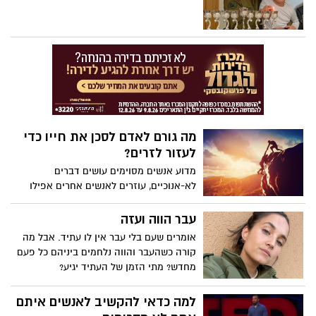
מה גורם לאדם לסכן את חייו כדי
לעזור לזרים?
מדוע אנשים מסוימים עושים דברים
לא-אנוכיים, עוזרים לאנשים אחרים אפילו
כשהדבר מסכן את חייהם? הפסיכולוגית
החוקרת אביגיל מארש חוקרת את המניעים
עבר הווה ועזה
של אנשים שנוקטים במעשים אלטרואיסטים
אומרים שעם בלי עבר אין לו עתיד. אבל מה
קיצוניים, כמו תרומת כליה לזר מוחלט. האם
קורה כשהעבר והווה נלחמים ביניהם כל פעם
המוחות שלהם פשוט שונים?
מחדש? מתי הזמן של העתיד יגיע?
למה כדאי להקשיב לאנשים איתם