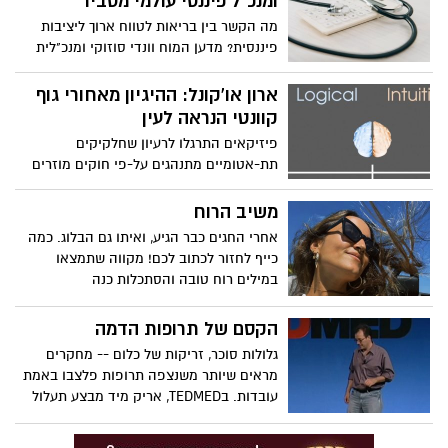
ומנכ"ל פיננסי עולמי מסביר
מה הקשר בין בריאות לטווח ארוך ליציבות
פיננסית? מדען המוח וונדי סוזוקי ומנכ"לית
הבנקאות הפרטית והעושר העולמית של
HSBC, אנאבל ספרינג, חוקרים את המרכיבים
ארון או'קונל: ההיגיון מאחורי גוף
הקריטיים של חיים טובים - וכיצד פעולות
קוונטי הנראה לעין
פשוטות כמו פעילות גופנית ותכנון פיננסי
פיזיקאים התרגלו לרעיון שחלקיקים
יכולות להגביר את רווחתך בהווה ובעתיד. הם
תת-אטומיים מתנהגים על-פי חוקים מוזרים
דנים כיצד למקסם את תחושת השמחה שלך,
של מכניקה קוונטית, בשונה לגמרי מעצמים
להפוך את החרדה שלך לכוח לטובה ולשמור
בסדר גודל אנושי. בניסוי פורץ דרך, ארון
משיב הרוח
על המוח שלך בריא במהלך חייך.
או'קונל טישטש הבחנה זו בכך שיצר עצם
אחרי החגים כבר הגיע, ואיתו גם הבלוג. כמה
הנראה לעין בלתי-מזויינת, אבל הנמצא באופן
כייף לחזור לכתוב לכם! מקווה שתמצאו
מוכח בשני מקומות בו-זמנית. בהרצאה זו,
במילים רוח טובה והסתכלות כנה
הוא מציע דרך מעוררת-עניין ומסקרנת לחשוב
על הנושא.
הקסם של תרופות הדמה
גלולות סוכר, זריקות של כלום -- מחקרים
מראים שיותר משנצפה תרופות פלצבו באמת
עובדות. בTEDMED, אריק מיד מבצע תעלול
שיוכיח שאפילו כשאתם יודעים שמשהו אינו
אמיתי, עדיין תוכלו להגיב אליו בעוצמה.