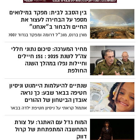
הבית-ספרי המידרדר הם לא "בעיה חינוכית"
גרידא; הם כשל אסטרטגי בניהול המרחב
בין הסבב לבית: מפקד במילואים
הציבורי.
מספר על הבחירה לעצור את
החיים ולבחור ב״אנחנו״
מורן ברנס, מנכ״ל דרומה ומפקד בגדוד 7007
בחטיבת ירושלים, משתף במסע האישי של
סבב מילואים שישי על הוויתור, האחווה,
מחיר המערכה: סיכום נתוני חללי
העייפות והגאווה, ועל התקווה לימים בטוחים
צה"ל לשנת 2025 : 151 חיילים
יותר
וחיילות נפלו במהלך השנה
החולפת
אגף כוח האדם פרסם את הנתונים השנתיים:
שנתיים להיעלמות היימנוט וניסיון
151 חיילים וחיילות נפלו במהלך השנה
החולפת, רובם בפעילות מבצעית. בצה"ל
חטיפה בבאר שבע: כך נראה
שמים דגש מיוחד על המענה הנפשי ועל
אובדן הביטחון של ההורים
המאבק בתופעת האובדנות בקרב המשרתים.
אתמול קראתי על ניסיון חטיפת ילדה בבאר
שבע. לכאורה, המקרה הסתיים בלי פגיעה,
אבל בשביל הורים רבים וגם בשבילי זו לא
המוח גדל עם האתגר: על צורת
הייתה עוד ידיעה שאפשר לדפדף הלאה. זו
המחשבה המתפתחת של קרול
הייתה תזכורת כואבת ומטלטלת לכך
דווק