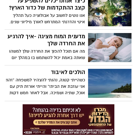
כיצד אנחנו יכלים להשפיע על
מתארת את האנשים להם היא קוראת
קצב ההתקדמות של כדור הארץ?
"מולטי-פוטנציאליים" - להם יש מגוון רחב של
אנו נוטים לחשוב על אבולוציה כעל תהליך
תחומי עניין ועבודות לאורך החיים. האם אתה
איטי והדרגתי המתרחש לאורך מיליוני שנים.
אחד מהם?
אבל הביולוג האבולוציוני שיין קמפבל-סטטון
אומר שהטבע משתנה כעת במהירות מסחררת
מדענית המוח מציגה -איך להרגיע
כדי לעמוד בקצב של העולם שהאנושות
את החרדה שלך
בנתה. מפילים חסרי חטים שנמלטים מציידים
מה אם תוכל להפוך את החרדה שלך למשהו
ועד זאבים החיים באזור ההדרה
שאתה באמת יכול להשתמש בו במהלך יום
הרדיואקטיבי של צ'רנוביל, קמפבל-סטטון
העבודה שלך? מדעית המוח וונדי סוזוקי
מציגה כיצד החיים מסתגלים במהירות
חולקת שתי פעילויות מבוססות ראיות -
הולכים לאיבוד
בדרכים מפתיעות - ומבקשת מאיתנו לחשוב
נשימה ותנועה - שיכולות להרגיע את מערכת
מחדש כיצד נוכל להגן על המגוון הביולוגי של
כשהייתי קטנה, נהנתי להצהיר למשפחה "זהו!
העצבים שלך ולדלק יצירתיות וחיבור.
כדור הארץ.
אני עוזבת את הבית!" והייתי אורזת תיק עם
אוכל, שתיה ושמיכה. אבל לאחר חמש דקות
לכל היותר, הייתי חוזרת. הייתי חוזרת הביתה.