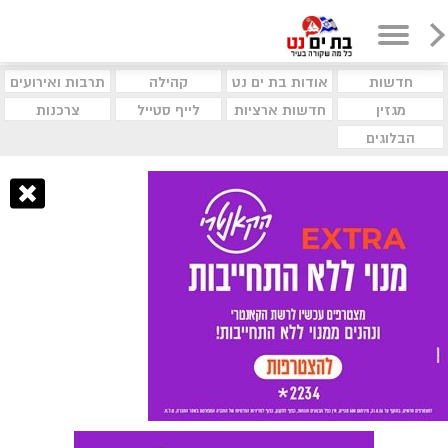
חדשות
אודות בת ים נט
קהילה
תרבות ואירועים
מגזין
חדשות ארציות
לייף סטייל
צרכנות
הבלוגים