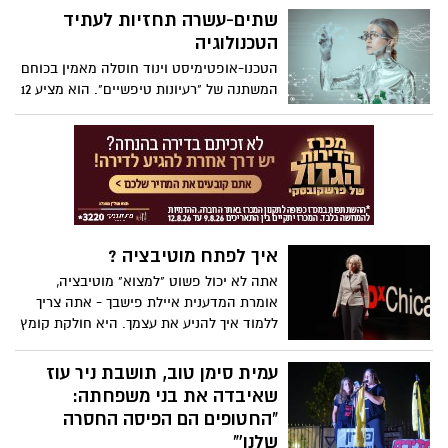
ווטסון, קריינות כריסטינה גריר, מוזיקה מאת
מוחזקים בשבי במשך שנה שלמה, והעולם לא
שתים-עשרה תחזיות לעתיד
אנדרה איירס.
רועד? כיצד ייתכן שכמעט שנה עברה מאז
הטכנולוגיה
שנחטפו שירי ביבס וילדיה, אריאל וכפיר, בידי
הטכנו-אופטימיסט וינוד חוסלה מאמין בכוחם
ארגון הטרור חמאס, ועדיין לא שמענו מהם כל
המשתנה של "רעיונות טיפשיים". הוא מציע 12
אות חיים?
תחזיות נועזות לעתיד הטכנולוגיה – החל
מרפואה מונעת, ערים ללא מכוניות וכלה
במטוסים שיביאו אותנו מניו-יורק ללונדון
בשעה וחצי – ומראה מדוע מצפה לנו עולם
של שפע.
איך לפתח מוטיבציה ?
אתה לא יכול פשוט "למצוא" מוטיבציה,
אומרת המדענית איילת פישבך - אתה צריך
ללמוד איך להניע את עצמך. היא חולקת קומץ
טיפים המגובים ב-20 שנות מחקר מוטיבציה,
ומציעה חוכמה פשוטה להפליא כיצד לייעל
עמית סימן טוב, תושבת ניר עוז
את המטרות שלך, להגדיר את עצמך להצלחה
שאיבדה את בני משפחתה:
ולהימנע מהקריאות המפתות של דחיינות.
"החטופים הם הפיסה החסרה
שלנו'"