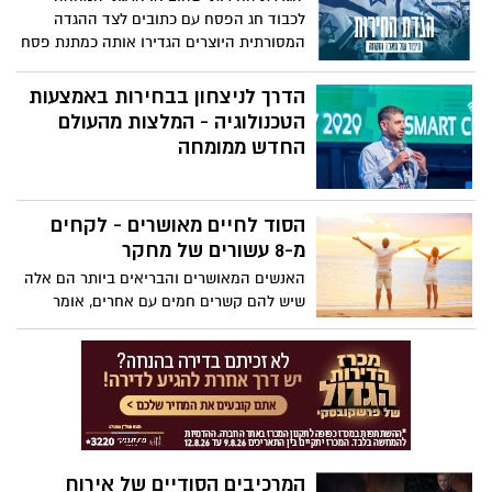
לכבוד חג הפסח עם כתובים לצד ההגדה
המסורתית היוצרים הגדירו אותה כמתנת פסח
ללוחמים וללוחמות לחירות ישראל
הדרך לניצחון בבחירות באמצעות
הטכנולוגיה - המלצות מהעולם
החדש ממומחה
הסוד לחיים מאושרים - לקחים
מ-8 עשורים של מחקר
האנשים המאושרים והבריאים ביותר הם אלה
שיש להם קשרים חמים עם אחרים, אומר
הפסיכיאטר רוברט וולדינגר, שמוביל את
מחקר הרווארד להתפתחות מבוגרים - אחד
המחקרים הארוכים ביותר על חיי מבוגרים
שנעשו אי פעם. בוחן את הקשר המכריע בין
קשרים חברתיים ואיכות חיים, הוא חולק
חוכמה ותובנות כיצד לזהות ולחזק את
מערכות היחסים המשפיעות ביותר על הרווחה
המרכיבים הסודיים של אירוח
שלך. כשזה מגיע לאנשים במעגל הפנימי שלך,