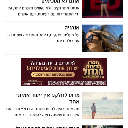
אתם לא מסכימים
אנחנו מתחזקים, ולא נעשים חלשים יותר, על
ידי התמודדות עם רעיונות, ועם אנשים
שאנחנו לא מסכימים איתם ", אומר זכארי ר.
ווד. בשיחה חשובה על מציאת בסיס משותף,
אנרגיה
ווד מציג את המקרה שאנחנו יכולים לבנות
על מעלית, פקקים, כיפור והאנרגיה שמחברת
אמפתיה ולהשיג הבנה על ידי התמודדות
את כולם ביחד
בטקטיות ובמחשבה עם רעיונות שנויים
במחלוקת ופרספקטיבות לא מוכרות. "כוונון
החוצה של נקודות מבט מנוגדות לא גורם להן
להסתלק", אומר ווד. "כדי להשיג התקדמות
מול מצבי מצוקה, אנחנו צריכים מחויבות
אמיתית כדי להשיג הבנה עמוקה יותר של
האנושות."
מדוע לחלקנו אין ייעוד אמיתי
אחד
מה אתה רוצה להיות כשתהיה גדול? ובכן, אם
אינך בטוח שאתה רוצה לעשות דבר אחד
למשך שארית חייך, אינך לבד. בשיחה מאירת
עיניים זו, הסופרת והאמנית אמילי וופניק