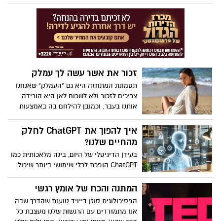
ללכוד אותך בלולאות מחשבה שליליות -
עדיפות ל"אנחנו" על פני "אני" יכול ליצור
"פטפוט", כפי שמכנה זאת הפסיכולוג ומדען
מורשת מתמשכת, גם על המגרש וגם מחוצה
המוח איתן קרוס. הוא חולק טיפים להרגעת
לו.
ההיבטים הפחות מועילים של הקול בתוך
הראש שלך, כמו גם כיצד לרתום את
הפטפוטים כדי להתגבר על הספק, לשפר את
המיקוד שלך ולשנות את הרווחה שלך.
זכור את אשר עשה לך עמלק
תסמונת המתחזה היא גם "העמלק" שאנחנו
צריכים לזכור ולא לשכוח לאן היא הורידה
אותנו בעבר. וכמובן להילחם בה באמצעות
אמונה. אמונה בעצמנו
איך להפוך את ChatGPT לחלק
מהחיים שלנו?
בעידן הדיגיטלי של היום, בינה מלאכותית כמו
ChatGPT הופכת לכלי שימושי ביותר שיכול
לשפר את חיי היומיום שלנו. בין אם מדובר
בסיוע בלימודים, תכנון משימות, יצירת תוכן,
המתנה והכח של אומץ רגשי
פתרון בעיות טכניות או אפילו שיחה קלילה –
הפסיכולוגית סוזן דייויד טוענת שהדרך שבה
ChatGPT כאן כדי לעזור. במאמר זה נבחן
אנו מתמודדים עם הרגשות שלנו מעצבת כל
כיצד ניתן לשלב את ChatGPT בחיי היומיום