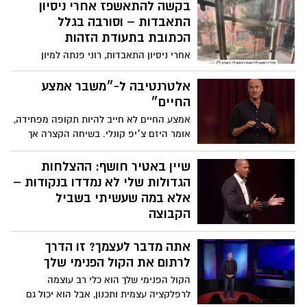
בקשה להתאשפז אחרי ניסיון
התאבדות – וסורבה בגלל
הכתובת בתעודת הזהות
אחרי ניסיון התאבדות, רוני פנתה למיון
פסיכיאטרי בלב השרון בבקשה להשגחה – אך
סורבה בשל כתובת מגורים. היא נשלחה
אלטרנטיבה ל-״משבר אמצע
בחזרה למוסד שבו חוותה פגיעות מיניות, כי
החיים״
"כך קובעים הנהלים". כך היא כותבת בפוסט
אמצע החיים לא חייב להיות תקופה מפחידה,
מטלטל :
אומר היזם צ׳יפ קונלי. בשיחה הקצרה אך
הקולעת הזו, הוא לוקח השראה מעולם הטבע
למסגר מחדש את גילאי ה-40, ה-50 וה-60
שיין באטיר חושף: ההצלחות
כתקופת מעבר שמלאה בחן ויופי - ודוחק
הגדולות שלי לא נמדדו בנקודות –
בכולנו להפוך את ההתבגרות לשאפתנית.
אלא במה שעשיתי בשביל
הקבוצה
מה אם סוד ההצלחה אינו להיות באור
אתה מדבר לעצמך? זו הדרך
הזרקורים, אלא לגרום לכולם סביבך לזרוח?
שחקן ה-NBA לשעבר שיין באטיר משתף
לרתום את הקול הפנימי שלך
כיצד הרגעים המשפיעים ביותר שלו לא הגיעו
הקול הפנימי שלך הוא כלי רב עוצמה
מנקודות אלא ממעשים קטנים ולא מוערכים
לרפלקציה עצמית ותכנון, אבל הוא יכול גם
מספיק שעזרו לקבוצתו לנצח - ומדוע מתן