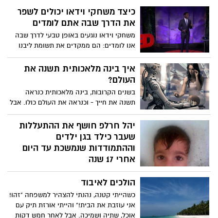
כיצד משחקי וידאו יכולים לשפר
את הדרך שבה אתם לומדים
משחקי וידאו נוגעים באופן טבעי לדרך שבה
אנו לומדים: הם ממקדים את תשומת ליבנו
ועוקבים אחר ההתקדמות שלנו כשאנו
מתקדמים לעבר מטרה ברורה. קריס
איך בינה מלאכותית תשנה את
אלכסנדר, פרופסור לעיצוב משחקי וידאו
העולם?
וגיימר נלהב בעצמו, חושב שצריך להשתמש
בשנים הקרובות, בינה מלאכותית כנראה
באותם אלמנטים בחינוך המסורתי כדי לתת
תשנה את חייך - וכנראה את העולם כולו. אבל
מענה לסגנונות למידה שונים ולערב תלמידים
אנשים מתקשים להסכים בדיוק איך AI ישפיע
ברחבי העולם, הן באופן אישי והן באינטרנט.
על החברה שלנו. האם נוכל לבנות מערכות
יהל חרלפ חושף את ההתעללות
בינה מלאכותית שיעזרו לנו לתקן את העולם?
שעבר כילד בגן ילדים
או שנגזר עלינו לחוות השתלטות רובוטית?
וההתמודדות שנמשכת עד היום
חקור את המגבלות של בינה מלאכותית ואת
אחרי 17 שנה
האפשרות ליצור טכנולוגיה תואמת אדם. בימוי
יהל חרלפ לא הצליח להשאר אדיש לפרשות
כריסטוף סארו, AIM Creative Studios,
הולכים לאיבוד
שמתפרסמות בחודשים האחרונים שמדווחות
קריינות על ידי ג'ורג' זיידן וסטיוארט ראסל,
שוב ושוב על מסכת התעללות גננות וסייעות
מוזיקה מאת אנדרה איירס.
כשהייתי קטנה, נהנתי להצהיר למשפחה "זהו!
בחסרי ישע בגני הילדים. כעת הוא שובר
אני עוזבת את הבית!" והייתי אורזת תיק עם
שתיקה וחושף בפוסט מטלטל שלא משאיר
אוכל, שתיה ושמיכה. אבל לאחר חמש דקות