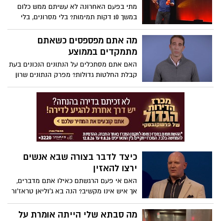
נודה בזה, על כולנו, משחררת כאחד, ומרגשת.
מתי בפעם האחרונה לא עשיתם ממש כלום
ובעיקר, היא מעודדת אותנו לשנות את אופן
במשך 10 דקות תמימות? בלי מסרונים, בלי
הגישה שלנו לאבל. "אדם מתאבל יצחק שוב
לדבר ואפילו בלי לחשוב? המומחה למודעות
ויחייך שוב", היא אומרת. "הוא יתקדם. אבל
אנדי פאדיקומב מתאר את גורם השינוי
מה אתם מפספסים כשאתם
זה לא אומר שהוא המשיך הלאה".
שעושה בדיוק את זה: ריענון המוח למשך 10
מתמקדים בממוצע
דקות ביום, פשוט להיות מודעים ולחוות את
האם אתם מסתכלים על הנתונים הנכונים בעת
הרגע הנוכחי (אין צורך בקטורת ובישיבה על
קבלת החלטות גדולות? מפרק הנתונים שרון
הרצפה בתנוחות משונות).
זיקרמן מאתגר את ההסתמכות שלנו על
ממוצעים, ומראה כיצד הם יכולים להטעות -
במיוחד ברגעים משני חיים. על ידי חשיבה
מחודשת על האופן שבו אנו מפרשים נתונים,
הוא חושף גישה חכמה יותר להערכת סיכונים
וביצוע בחירות טובות יותר.
כיצד לדבר בצורה שבא אנשים
ירצו להאזין
האם אי פעם הרגשתם כאילו אתם מדברים,
אך איש אינו מקשיב? הנה בא ג'וליאן טראז'ור
לעזור. בהרצאה המועילה הזו, המומחה לצליל
מדגים את מה שניתן לעשות בכדי לדבר דיבור
מה סבתא שלי הייתה אומרת על