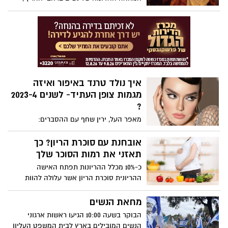
המיצג של נשים הצועדות בדממה בגלימות
אדומות, בהשראת הסדרה “סיפורה של
שפחה", שכולו נועד לשם המאבק נגד
הרפורמה המשפטית
איך נולד טרנד באיפור ואיזה
מגמות צופן העתיד- לשנים 2023-4
?
מאפר העל, ירין שחף עם ההסברים:
אובחנת עם סוכרת הריון? כך
תאזני את רמות הסוכר שלך
כ-10% מכלל ההריונות תפתח האישה
ההריונית סוכרת הריון אשר עלולה להוות
סיכון משמעותי הן לאם והן לתינוק אם היא
לא מנוהלת ומטופלת כראוי. שינויים תזונתיים
מחאת הנשים
ופעילות גופנית יעשו את העבודה, אך לעיתים
הבוקר בשעה 10:00 הגיעו ראשות ארגוני
יש גם צורך בטיפול תרופתי
הנשים המובילים בארץ לבית המשפט העליון