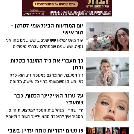
יום המודעות הבינלאומי לסרטן -
טור אישי
עוד מעט ימלאו שש שנים... שש שנים בהן אני
נקיה. שש שנים שבמהלכן עברתי טיפולים
שונים, על מנת להיפטר מהסרטן שקבע את
שורשיו בתוכי. היום, יום המודעות הבינלאומי
כך תעברי את גיל המעבר בקלות
לסרטן, ואתן נשים יקרות מתבקשות לעצור
ובחן
לרגע לחשוב על עצמכן, למשש, להבין,
גיל המעבר, המוכר גם כמנופאוזה, הוא פרק
ולהיבדק....
זמן חשוב ומשמעותי בחיי כל אישה, תקופה
שבה מתרחשים שינויים הורמונליים, פיזיים
ורגשיים. בתקופה זו בחיי אישה מתרחשת
על טרנד האייליינר הכסוף, כבר
ירידה בפעילות ההורמונלית של השחלות,
שמעת?
רמות האסטרוגן והפרוגסטרון בגוף יורדות, מה
ירין שחף - מנהל בית הספר למקצועות היופי,
שגורם לסיום המחזור החודשי ולסיום השנים
מסביר איך להיפרד מהאייליינר השחור ולאמץ
הפוריות. גיל המעבר נמשך בדרך כלל מספר
את המגמה הכסופה
שנים ומתחיל, בממוצע, בגילאי 45-55, אך ישנן
15 נשים יהודיות נותרו עדיין בשבי
נשים שחוות אותו מוקדם יותר או מאוחר יותר.