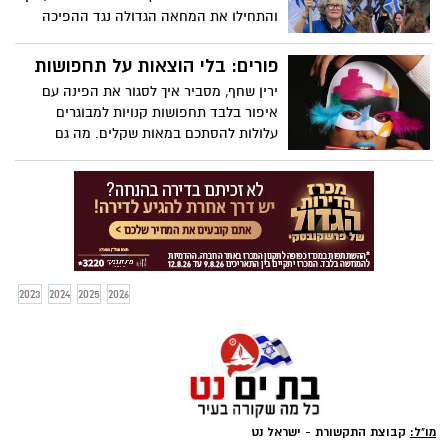
והתחילו את המחאה הגדולה נגד ההפיכה
המשטרית והמהפכה המשפטית. חנה רדו,
מייסדת ונשיאת סופרסונס: "פגיעה
פורים: בלי הוצאות על תחפושות
בדמוקרטיה היא פגיעה בשוויון ובזכויות נשים.
ירין שחף, מסביר איך לסגור את הפינה עם
לא ניתן שיכחידו אותנו ויעלימו אותנו
איפור בלבד תחפושות קנויות למבוגרים
מהמרחב הציבורי
עלולות להסתכם במאות שקלים. מה גם
שמקוריות הן לא. תוסיפו לכך שהסיכוי
שתמששו בהן בשנה הבאה הוא לא מאוד
גדול.
2023
2024
2025
2026
מו"ל:
קבוצת התקשורת - ישראל נט