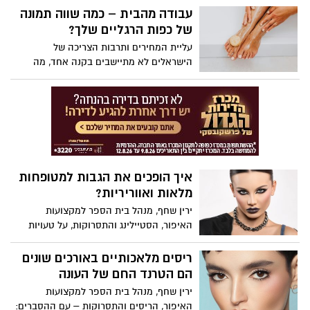
ו-40% דיווחו על עלייה בתחושות החרדה.
מהמראה השזוף לטובת מראה פנים בהיר
עבודה מהבית – כמה שווה תמונה
יותר. גווני האיפור מבוססים על שילוב של
של כפות הרגליים שלך?
כתום- אפרסק עם צבעי שמנת.
עליית המחירים ותרבות הצריכה של
הישראלים לא מתיישבים בקנה אחד, מה
שמוביל רבים לחפש אפיקי הכנסה נוספים
ואפשרויות עבודה מהבית. האינטרנט הוא
הזירה הלוהטת שמספקת אינספור אפשרויות;
יש שבוחרים להשקיע בבורסה, אחרים
פותחים חנויות אינטרנטיות או עסקים לשיווק
דיגיטלי, ויש מי שמצלמות את כפות הרגליים,
ואפילו מרוויחות מזה הרבה מאוד כסף.
איך הופכים את הגבות למטופחות
מלאות ואווריריות?
ירין שחף, מנהל בית הספר למקצועות
האיפור, הסטיילינג והתסרוקות, על טעויות
נפוצות באיפור גבות והדרך להימנע מהן:
ריסים מלאכותיים באורכים שונים
הם הטרנד החם של העונה
ירין שחף, מנהל בית הספר למקצועות
האיפור, הריסים והתסרוקות – עם ההסברים: