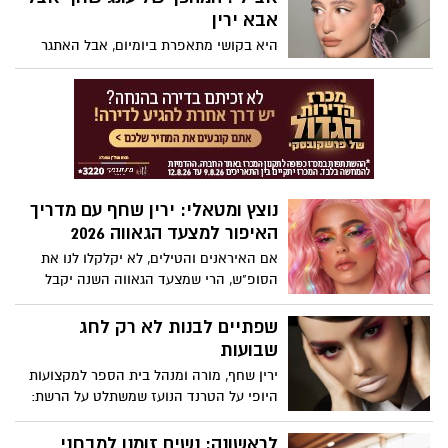
מערכת שמפעילה אותנו סביב קשר, חיבה
אבא ירין
והיקשרות, מפעילה אותנו גם סביב אוכל. רק
היא בקושי מתאפרת ביומיום, אבל האתגר
שהפעם, במקום לרדוף אחרי הודעה או
הנועז שהציבה מעצבת התכשיטים לאביה,
חיבוק, המוח רודף אחרי עוד ביס ומחפש דרך
המאפר הלאומי, הוליד מהפך היסטרי
מהירה להירגע.
ברשתות. הצצה מאחורי הקלעים.
נוצץ ומטאלי: ירין שחף עם מדריך
האיפור למצעד הגאווה 2026
אם האיראנים והטילים, לא יקלקלו לנו את
הסופ"ש, הרי שמצעד הגאווה השנה יקבל
חיזוק אופנתי בעזרת איפור מטאלי. ו...כדי
שהאיפור גם ישרוד את החום, הלחות
שפתיים לבנות לא רק לחג
והריקודים, הקפידו על השלבים הבאים:
שבועות
ירין שחף, מורה ומנהל בית הספר למקצועות
היופי על הטרנד הנועז שמשתלט על הרשת:
למה כולן מחפשות עכשיו ליפסטיק לבן, ואיך
את יכולה לאמץ אותו בלי להיראות חיוורת?
לראשונה: נשים זומנו למבחני