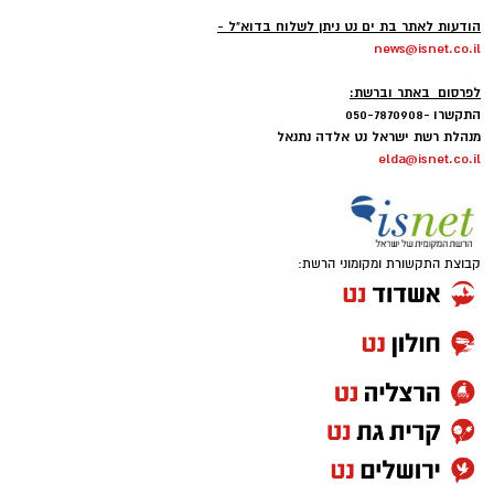
-
הודעות לאתר בת ים נט ניתן לשלוח בדוא"ל -
news@isnet.co.il
-
לפרסום באתר וברשת:
התקשרו -050-7870908
מנהלת רשת ישראל נט אלדה נתנאל
elda@isnet.co.il
קבוצת התקשורת ומקומוני הרשת: