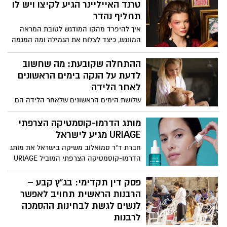
טרנד האייליינר הגיע לקיצו ויש לו
והקוסמטיקה – באיכות ללא פשרות.
תחליף נהדר
איך להיפרד מהקו המודגש לטובת המראה
המונגש, כיצד לצלוח את הגמילה ומה המגמה
הבאה? ירין שחף, מנהל בית הספר למקצועות
היופי, עם מילות פרידה לפס השחור וגם על
ההתחלה שקובעת: מה שחשוב
הגוון המפתיע שתרצו להיסחף איתו
לדעת על הנקה בימים הראשונים
לאחר הלידה
שלושת הימים הראשונים שלאחר הלידה הם
חלון הזדמנויות להנקה מוצלחת. נטלה מרדכי,
יועצת הנקה מוסמכת, מנהלת אחיות בריאות
מותג הדרמו-קוסמטיקה הצרפתי
האישה במכבי שירותי בריאות, מסבירה כיצד
URIAGE מגיע לישראל
לעשות את זה נכון – ומה כדאי להכיר כבר
חברת ד"ר סמואלוב משיקה בישראל את מותג
מהרגע הראשון.
הדרמו-קוסמטיקה הצרפתי המוביל URIAGE
– לרגל ההשקה יצא המותג בקמפיין רחב
בהשקעה של 3 מיליון ₪
פסק דין תקדימי: בג"ץ קבע –
הרבנות הראשית תחויב לאפשר
לנשים לגשת לבחינות ההסמכה
לרבנות