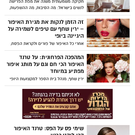
חקיקה משמעותית משנה את מפת הפרישה
ההגירה והאוכלוסין בנתב"ג. החקירה התנהלה
לנשים בישראל: מה הסיבות, מה ההשפעות,
ביחידה המרכזית של מחוז ירושלים (ימ"ר)
והאם זה מהלך לטובתן?
והובילה היום להגשת הצהרת תובע לקראת
זה הזמן לנקות את מגירת האיפור
כתב אישום, שצפוי להיות מוגש בימים
– ירין שחף עם טיפים לשמירה על
הקרובים על ידי פרקליטות מחוז מרכז.
היגיינה ביופי
אחרי כל האיפור של פורים ולקראת הפסח,
הגיע הזמן לסדר וניקיון במגירת האיפור.
מברשות וספוגי מייק-אפ שהיו בשימוש,
המהפכה הפרחונית: על טרנד
הופכים למצע חיידקים ומקור לסכנות. ירין
האיפור הכי חם וגם על מותג איפור
שחף, מנהל בית הספר למקצועות היופי עם
מפתיע במיוחד
רגע על היגיינה:
ירין שחף, מנהל בית הספר למקצועות היופי
וחזאי טרנדים עם מגמות הסטייל לשנים 25-26
והדרך לעשות זאת נכון
שימי פס על הפס: טרנד האיפור