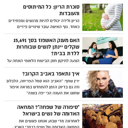
סוכרת הריון: כל המיתוסים
והעובדות
הריון ולידה יכולים להיות מרגשים ומפחידים
כאחד. גוף האישה עובר שינויים פיזיים
ורגשיים רבים לאורך כל מסע ההיריון שלה. אז
מה באמת נכון וממה את צריכה להתעלם?
האם מענק האשפוז בסך 15,691
שקלים יינתן לנשים שבוחרות
ללדת בבית?
הצעה לתיקון חוק הביטוח הלאומי הונחה על
שולחן הכנסת ביוזמת התנועה לחופש בחירה
בלידה על ידי ח"כ מיכל שיר סגמן אליה
איך נתאפר באביב הקרוב?
עתידים להצטרף עוד חברי כנסת. כיום משלם
ירין שחף: "האביב הוא סמל הפריחה, הלבלוב
הביטוח הלאומי מענק אשפוז בסך 15,691
וזה גם בדיוק הזמן להתחדש במראה איפור
שקלים על כל לידה. המענק משולם ישירות
שחוגג את העונה הכי יפה בשנה"
לבית החולים בו בחרה האישה ללדת. על פי
הצעת החוק החדשה, במקרה שבו התרחשה
"סיפורה של שפחה"? המחאה
הלידה מחוץ לבית החולים, יועברו דמי
האדומה של נשים בישראל
האשפוז - ישירות ליולדת.
לאחרונה מדי שבוע אנחנו פוגשים את
המחאה האדומה של נשים ברחבי הארץ ,