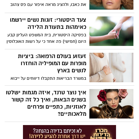
את כאבו, ולהציג מראה איפור עם פס צהוב
כהומאז' לסמל החטופים. כך תיצרו את
המראה:
צעד היסטורי: זוגות נשים יירשמו
כאימהות בתעודת הלידה
בפסיקה היסטורית, בית המשפט העליון קבע
היום (חמישי) פה אחד כי על רשות האוכלוסין
להנפיק תעודות לידה מתוקנות לזוגות נשים,
וזאת על מנת לשקף את מעמדן כאימהות של
זעזוע בעולם הרפואה: ביציות
ילדיהן המשותפים.
מופרות עם המופיליה הוחזרו
לנשים בארץ
במשרד הבריאות התקבלו דיווחים על ייבוא
ביציות מופרות ממרפאה בחו"ל (BIRTH,
גיאורגיה) מתורמת נשאית של מחלה גנטית
איך נוצר טרנד, איזה מגמות ישלטו
(המופיליה B) על פי החשד, על אף שהמידע
בשנים הבאות, ואיך כל זה קשור
על הנשאות הגנטית למחלה היה מצוי לכאורה
לאוזניות, כתפיים ופרחים
בידי הצוותים במרפאה בחו"ל ובישראל,
מלאכותיים?
העוברים הועברו ארצה ואף בוצעה החזרה
ירין שחף, מנהל בית הספר למקצועות
של הביציות המופרות למספר מטופלות
האיפור, הסטיילינג והתסרוקות, עם ההסברים
ישראליות.