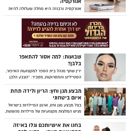
אנורקסיה
בית הספר למקצועות האיפור, הסטיילינג
אנורקסיה נרבוזה היא מחלה שעלולה להיות
והתסרוקות, עם בוחן התאמה:
מסכנת חיים, המאופיינת ברצון פתולוגי קיצוני
להפחית במשקל ובהתעסקות כפייתית
באכילה ובדימוי הגוף. בעבר, נהוג היה לקטלג
אותה כמחלה שמקורה נפשי, עם נטייה גנטית.
אולם מחקרים עדכניים מעידים, כי יתכן
שישנם גם גורמים פיזיים ומטאבוליים
שתורמים להתפתחות המחלה אצל אנשים
שבועות: למה אסור להתאפר
מסוימים דווקא ולא אצל אחרים.
בלבן?
ירין שחף מנהל בית הספר למקצועות האיפור,
הסטיילינג והתסרוקות, מסביר: "הצבע הלבן
מזוהה יותר מכל עם חג השבועות.
מבצע מגן וחץ: הריון ולידה תחת
איום ביטחוני
בצל מבצע מגן וחץ, ארגון המיילדות בישראל
מגיש המלצות מקצועיות של מיילדות מהשטח,
שיאפשרו לנשים בהריון ולאחר לידה להפחית
מתח ולחץ במהלך הימים המאתגרים של
בחנו את אישיותכם וגלו באיזה
האיום הביטחוני. בארגון המייצג את 1,400