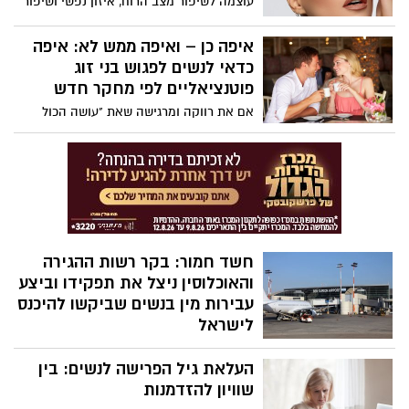
עוצמה לשיפור מצב הרוח, איזון נפשי ושיפור
אישום מתוקן שהוגש על ידי עו"ד נטלי חגי
הביטחון העצמי". כך תעשי זאת נכון:
מהמחלקה לחקירות שוטרים, לאחר חקירה
איפה כן – ואיפה ממש לא: איפה
שנוהלה על ידי צוות מרכז במח"ש
כדאי לנשים לפגוש בני זוג
פוטנציאליים לפי מחקר חדש
אם את רווקה ומרגישה שאת "עושה הכול
נכון" – יוצאת, מדברת, יוזמת, פותחת את הלב
– אבל עדיין לא מוצאת זוגיות, אולי הגיע
הזמן לבדוק לא מה את עושה, אלא איפה את
עושה את זה.
חשד חמור: בקר רשות ההגירה
והאוכלוסין ניצל את תפקידו וביצע
עבירות מין בנשים שביקשו להיכנס
לישראל
משטרת ישראל סיימה חקירה מקיפה
העלאת גיל הפרישה לנשים: בין
וממושכת שעניינה חשדות לעבירות מין
חמורות שבוצעו, לכאורה, על ידי תושב הדרום
שוויון להזדמנות
בשנות ה-30 לחייו, המשמש כבקר ברשות