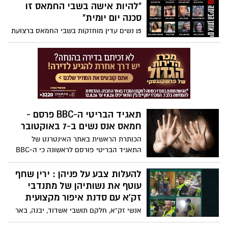
"להיות אישה בשבי החמאס זו
סכנה יום יומית"
15 נשים עדין מוחזקות בשבי החמאס ברצועת
עזה בין החטופות: תצפיתניות מנחל עוז, נשים
מבוגרות מקיבוצי העוטף, צעירות שבאו לבלות
במסיבת הנובה ברעים. מעל ל82 יום בשבי
ולא ידוע מה עולה בגורלן. "לאישה בשבי
קיימות סכנות איומות, מעבר לפגיעה
המנטלית שאיתה תצטרך להתמודד בהמשך
החיים – ההתעללות הפיזית והסכנה מפגיעה
תאגיד הבריטי ה-BBC פרסם -
מינית הן קריטיות ברגעים אלו. אני לא רוצה
חמאס אנס נשים ב-7 באוקטובר
להיכנס לתיאורים גרפיים קשים – אבל זה
ברור שלנשים איום השבי הוא שונה משל
הכותרת הראשית באתר האינטרנט של
גברים" אמרה ירדן גונן אחותה של רומי
התאגיד הבריטי פורסם לראשונה כי ה-BBC
שנמצאת בשבי
ראה ושמע עדויות לאלימות מינית מחרידה
שארעה בשבת השחורה ב7 באוקטובר
להעלות צבע על פניהן : ירין שחף
עוטף את נשותיהן של מתנדבי
זק'א עם סדנת איפור מקצועית
אנשי זק"א, חלקם תושבי אשדוד, יבנה, באר
שבע ואשקלון, עשו לילות כימים במהלך