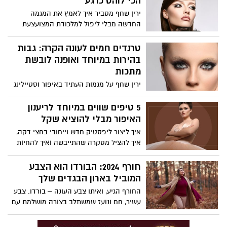
הכי לוהט כרגע
ירין שחף מסביר איך לאמץ את המגמה
החדשה מבלי ליפול למלכודת המצועצעת
והמוגזמת
טרנדים חמים לעונה הקרה: גבות
בהירות במיוחד ואופנה לובשת
מתכות
ירין שחף על מגמות העתיד באיפור וסטיילינג
לשנים 2025-6
5 טיפים שווים במיוחד לריענון
האיפור מבלי להוציא שקל
איך ליצור ליפסטיק חדש וייחודי בחצי דקה,
איך להציל מסקרה שהתייבשה ואיך להחיות
צלליות שהפכו דהויות? ירין שחף, מנהל בית
הספר למקצועות היופי, עוזר לרענן את מגירת
חורף 2024: הבורדו הוא הצבע
האיפור בלי לפתוח את הארנק
המוביל בארון הבגדים שלך
החורף הגיע, ואיתו צבע העונה – בורדו. צבע
עשיר, חם ונועז שמשתלב בצורה מושלמת עם
צבעי חורף קלאסיים כמו אפור, חום, שחור
ולבן. הבורדו לא רק מוסיף גוון ייחודי לכל לוק,