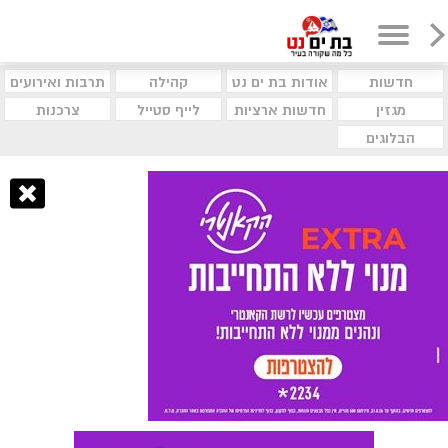
חדשות
אודות בת ים נט
קהילה
תרבות ואירועים
מגזין
חדשות ארציות
לייף סטייל
צרכנות
הבלוגים