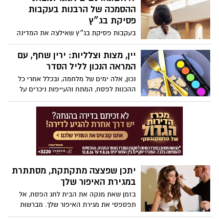
ההסמכה של הרבנות בעקבות
פסיקת בג״ץ
בעקבות פסיקת בג״ץ שאילצה את המדינה
לאפשר זאת, החלו להישלח לראשונה הזמנות
רשמיות לנשים המבקשות לגשת למבחני
יין, מצות וצלליות: ירין שחף, עם
ההסמכה של הרבנות הראשית. הנשים שזומנו
המראה הנכון לליל הסדר
צפויות להיבחן במגוון מקצועות קודש מסלול
נכון, אלה ימים של מלחמה, ובכלל אחרי כל
שהיה עד כה פתוח בעיקר לאברכים ותלמידי
ההכנות לפסח, המתח והעייפות ניכרים על
ישיבות. (כך פורסם בעיתון "ישראל היום").
הפנים. אבל, עם קצת צבעים אביביים רכים
(ורוד, אפרסק, שמפניה) שפתיים מודגשות,
בגימור סאטן, -תוכלי להביא איתך לשולחן
זוהר חגיגי
יתכן שפצצה מתקתקת, מסתתרת
במגירת האיפור שלך
בזמן שאת מנקה את הבית לחג הפסח, אל
תפספסי את מגירת האיפור שלך. מברשות
איפור לא נקיות הופכות למסוכנות לשימוש