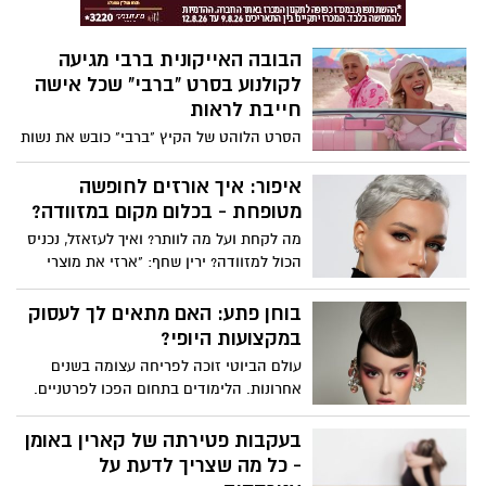
הבובה האייקונית ברבי מגיעה
לקולנוע בסרט "ברבי" שכל אישה
חייבת לראות
הסרט הלוהט של הקיץ "ברבי" כובש את נשות
ישראל - "ברבי" הוא
סרט קומדיית-פנטזיה אמריקאית שבוים על
איפור: איך אורזים לחופשה
ידי גרטה גרוויג על פי תסריט שכתבה עם
מטופחת - בכלום מקום במזוודה?
בעלה, נואה באומבך. בסרט מככבים מרגו
מה לקחת ועל מה לוותר? ואיך לעזאזל, נכניס
רובי וראיין גוסלינג בדמויותיהם של ברבי וקן,
הכול למזוודה? ירין שחף: "ארזי את מוצרי
שיוצאים למסע של גילוי-עצמי לאחר שגורשו
האיפור שבהם את משתמשת ולא את אלה
מברבילנד האוטופית, לצד אנסמבל
שהיית רוצה לנסות. נצלי דוגמיות ומוצרים,
בוחן פתע: האם מתאים לך לעסוק
שחקנים הכולל את אמריקה פררה, קייט
שיכולים לשמש לכמה פונקציות - בו זמנית,
במקצועות היופי?
מקינון, איסה ריי, ריאה פרלמן, וויל פרל.
ואל תשכחי שמדינות רבות לא מרשות להכניס
עולם הביוטי זוכה לפריחה עצומה בשנים
לתחומן מוצרים נוזליים בקבוקים". כך תעשי
אחרונות. הלימודים בתחום הפכו לפרטניים.
זאת נכון:
הקורסים וההשתלמויות מוצעים במגוון רחב
של אפשריות, ומיועדים לאלה המבקשים
בעקבות פטירתה של קארין באומן
להפוך את התחביב או החוש האסתטי –
- כל מה שצריך לדעת על
לקריירה כעצמאי או כשכיר. ירין שחף, מנהל