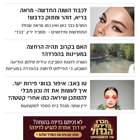
הבין-לאומי לקידום המאבק בסרטן השד,
האגודה למלחמה בסרטן פרסמה הבוקר
לכבוד השנה החדשה- מראה
(שלישי) נתונים חדשים, מחקרים מדעיים
בריא, זוהר ומתוק כדבש!
והמלצות לציבור הנשים. על פי הערכת
החגים כבר כאן ואין כמו מראה שכולו
האגודה, בשנת 2022 אובחנו בישראל כ-5,500
התחדשות וחידושים - מסביר ירין, "בכדי
חולות בסרטן השד, וכ-1,100 נפטרו כתוצאה
להגיע למראה זוהר וטבעי ערבבתי מייק אפ
מסרטן חודרני של השד. המשמעות היא,
נוזלי+ קרם לחות +מעט שימר נוזלי, נוסחה
האם בקרוב תהיה הרחצה
שבכל יום מתגלות כ-15 נשים חדשות עם סרטן
שמתאימה לכל מי שרוצה להגיע לאפקט של
במעיינות בהפרדה?
השד.
עור בוהק, שאינו עמוס מדיי בשכבת הבסיס.
השרה להגנת הסביבה עידית סילמן הודיעה
השבוע, כי הפיילוט לרחצה בהפרדה במעיינות
ייצא לדרך כבר השבוע עם הקצאת חלונות
מעבר לשעות הפעילות הרגילות. עמותת
טו באב: איפור בגווני פירות יער.
ישראל חופשית כבר שלחה מכתב "התראה
איך לעשות את זה נכון מבלי
אחרונה לפני פנייה לערכאות משפטיות"
להסתכן שיראה כמו אחרי קטטה?
לשרה סילמן ולרשות הטבע והגנים – עם
ירין שחף, מנהל בית הספר למקצועות
דרישה שלא להתחיל בפיילוט, בטענה שהוא
האיפור, הסטילינג והתסרוקות מסביר:
אינו חוקי.