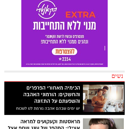
נשים
הכימיה מאחורי הפרפרים
והחשקים: הורמוני האהבה
והשפעתם על התזונה
יש ימים שבהם אהבה גורמת לנו לשכוח
לאכול. ויש ימים שבהם היא גורמת לנו לאכול
ללא הרף, בעיקר כשמשהו בקשר לא יציב. זה
מראסטות וקעקועים למראה
לא "חולשת אופי", אלא ביולוגיה: אותה
אצילי: המהפך של עונג שחף אצל