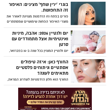
ואף עלולות להוביל לגירויי עור ודלקות עיניים.
בוגרי 'ירין שחף' מציגים: האיפור
מה עושים? חופפים ולא מחפפים. ירין שחף,
זה התחפושת.
מנהל בית הספר למקצועות היופי, עם
פורים בפתח וזו הזדמנות מצוינת לאוורר את
ההסברים:
מוצרי האיפור הפחות שימושיים שמסתתרים
אצלנו במגירה לטובת יצירה איפורית מרהיבה
שתסובב ראשים. קבלו כמה דוגמאות
יום ולנטיין 2026: אהבה, מיניות
והסברים איך לאמץ בלי להתאמץ?
ואינטימיות אצל מתמודדים עם
סרטן
יום ולנטיין המצוין בכל שנה ב-14 בפברואר,
הוא חג האהבה הנחגג במדינות רבות ברחבי
העולם. גם בישראל רבים מציינים את המועד
החורף כאן: איזה טיפולים
כיום אהבה, בנוסף לחגיגות ט"ו באב. לרגל יום
אסתטיים וניתוחים פלסטיים
זה מספרת לנה קורץ אלמוג, מטפלת במיניות
מתאימים לעונה?
באגודה למלחמה בסרטן, על חשיבות האהבה,
החורף הוא חלון הזדמנויות לשדרוג המראה,
המיניות והאינטימיות למתמודדים עם מחלת
קרינת השמש נחלשת, מה שמפחית את
הסרטן:
הסיכון לפיגמנטציה או לצלקות כהות
שעלולות להיווצר בזמן ההחלמה מניתוח
פלסטי או טיפול אסתטי. השכבות של בגדי
החורף הן הכיסוי האידיאלי לתחבושות