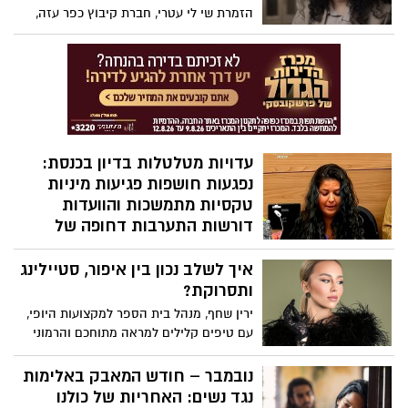
הזמרת שי לי עטרי, חברת קיבוץ כפר עזה,
ששכלה את בעלה יהב וינר ז"ל ב7 באוקטובר
כאשר הגן עליה ועל ביתם, נפתחה לראשונה
מול המצלמות וסיפרה על מסע כאוב נוסף
שעברה בחייה. בתוכנית "חשיפה" עם חיים
אתגר בקשת 12 שיתפה עטרי את עדותה
האישית על תקיפה מינית אלימה שלטענתה
עברה במהלך תקופת לימודיה ברימון , ועל
עדויות מטלטלות בדיון בכנסת:
המאבק לצדק
נפגעות חושפות פגיעות מיניות
טקסיות מתמשכות והוועדות
דורשות התערבות דחופה של
רשויות האכיפה
איך לשלב נכון בין איפור, סטיילינג
בדיון מיוחד שנערך בוועדה לקידום מעמד
ותסרוקת?
האישה ובוועדה המיוחדת לענייני צעירים,
נחשפו השבוע עדויות נוספות של נשים
ירין שחף, מנהל בית הספר למקצועות היופי,
שסיפרו על פגיעות מיניות מאורגנות וטקסיות
עם טיפים קלילים למראה מתוחכם והרמוני
לאורך שנים. הדוברות תיארו מעשי התעללות
קשים שבוצעו בהן בילדותן, לעיתים על ידי
נובמבר – חודש המאבק באלימות
מספר פוגעים ובזירות שונות.
נגד נשים: האחריות של כולנו