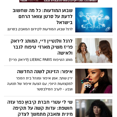
ונפיחויות. אף אחד לא צריך לדעת שעברתם
מתיחת בטן או טיפול לייזר עמוק כשאתם
שבוע המודעות: כל מה שחשוב
עטופים בשכבות מחממות. בנוסף,
לדעת על סרטן צוואר הרחם
הטמפרטורות הנמוכות עוזרות בעקיפין
בישראל
לצמצם נפיחויות ודלקות, והרבה יותר נעים
ללבוש בגדי לחץ או מחטבים כשלא מזיעים
לרגל שבוע המודעות לקידום המאבק בסרטן
ב-35 מעלות בחוץ.
צוואר הרחם 2026, שיצוין בישראל בין 16 עד 21
בינואר, האגודה למלחמה בסרטן מגישה
לרגל וולנטיין דיי, המותג ליראק
עובדות מדעיות ומחקרים מעודכנים. באגודה
פריז משיק מארזי טיפוח לגבר
מדגישים כי בעזרת מודעות, התחסנות וגילוי
ולאישה
מוקדם ניתן יהיה לראות ירידה בתחלואה
מותג הטיפוח LIERAC PARIS (ליראק פריז)
בסרטן צוואר הרחם בישראל בדומה
יוצא במבצע מיוחד לרגל הוולנטיין דיי,
לאוסטרליה ואף להגיע למיגור של המחלה.
במסגרתו משיק מארז לגבר ולאישה במבצע
איפור: הזינוק לשנה החדשה
מיוחד.
ירין שחף, אמן איפור ומנהל בית הספר
למקצועות היופי, עם הצעת איפור של תנועה
וצבע - לערב הסילבסטר
שי לי עטרי חברת קיבוץ כפר עזה
חושפת: עדות קשה על תקיפה
מינית ומאבק מתמשך לצדק