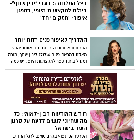
אירועי ה-7 באוקטובר. אלה עסקו באיסוף
בצל המלחמה: בוגרי "ירין שחף"-
הגופות הרבות. המתנדבים מתארים תיאורי
ביה"ס למקצועות היופי, במפגן
זוועה שלא נשמעו מעולם, ובלתי נתפסים
איפור- 'חזקים יחד'
במוח של בן אנוש, בסופ'ש האחרון החליטה
הנהלת חברי זק'א , לעשות להם ולנשותיהם,
זמן לעצור, לנשום ולתמוך זה בזה
המדריך לאיפור פנים רזות יותר
החגים והארוחות הדשנות נתנו אותותיהם?
מאסת במראה פנים עגלגל? לירין שחף, מורה
ומנהל בית הספר למקצועות היופי, יש כמה
עצות מעניינות עבורך:
חודש המודעות הבין-לאומי: כל
מה שחיוני לנשים לדעת על סרטן
השד בישראל
הסרטן הכי נפוץ בקרב נשים: לרגל החודש