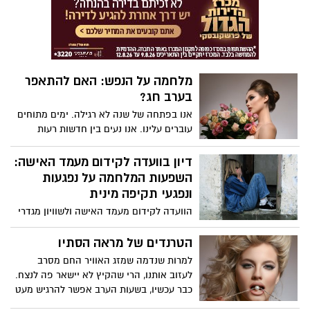
אלא גם מצהיר אמירה אופנתית ומודרנית. זה
הזמן להכניס את הבורדו לארון שלך וליהנות
ממגוון אפשרויות רב-תכליתיות שיכולות
להפוך כל תלבושת פשוטה לשיא של סטייל.
מלחמה על הנפש: האם להתאפר
בערב חג?
אנו בפתחה של שנה לא רגילה. ימים מתוחים
עוברים עלינו. אנו נעים בין חדשות רעות
לגרועות יותר. אלה בקלות יכולות להוביל
למצב רוח ירוד, לתסכול ולחוסר חשק להשקיע
דיון בוועדה לקידום מעמד האישה:
בעצמנו. ירין שחף, מנהל בית הספר
השפעות המלחמה על נפגעות
למקצועות היופי, עם כמה 5 תובנות על הקשר
ונפגעי תקיפה מינית
בין איפור למצב הרוח.
הוועדה לקידום מעמד האישה ולשוויון מגדרי
קיימה דיון מיוחד בנושא השפעות המלחמה
על נפגעות תקיפה מינית. ד"ר עו"ד כרמית
הטרנדים של מראה הסתיו
קלר חלמיש, מנהלת תחום המחקר באיגוד
למרות שנדמה שמזג האוויר החם מסרב
מרכזי הסיוע, הציגה מחקר שמראה כי 57%
לעזוב אותנו, הרי שהקיץ לא יישאר פה לנצח.
מהמשתתפות חוו החמרה בתסמינים בעקבות
כבר עכשיו, בשעות הערב אפשר להרגיש מעט
המלחמה. 53% דיווחו על הגברת פלאשבקים,
הקלה. הימים הבאים מבשרים על פרידה