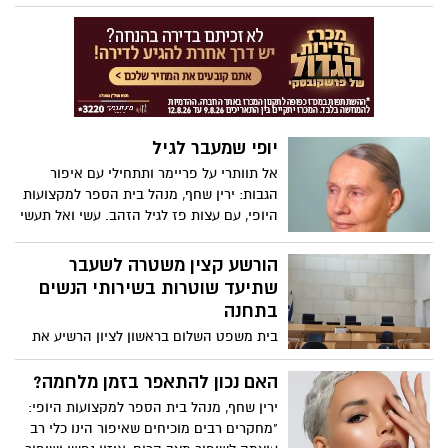
פסק דין היסטורי ודרמטי ניתן אתמול (שני)
בבית המשפט העליון: ברוב של שלושה
שופטים, וללא התנגדות, קבע בג"ץ כי הרבנות
הראשית לישראל מחויבת לאפשר לנשים
לגשת לבחינות ההסמכה לרבנות, בדיוק כמו
גברים.
יופי שמעבר לגיל
אל תוותרי על פריימר ותתחילי עם איפור
הגבות: ירין שחף, מנהל בית הספר למקצועות
היופי, עם עצות פז לגיל הזהב. עשי ואל תעשי
מדריך האיפור לגיל השלישי:
הורשע קצין משטרה לשעבר
שתיעד שוטרות בשירותי הנשים
בתחנה
בית משפט השלום בראשון לציון הרשיע את
אורן בן משה, מפקד יחידת "הונאה מרכז"
במשטרת ישראל לשעבר, לאחר שהודה
האם נכון להתאפר בזמן מלחמה?
במסגרת הסדר טיעון דיוני, בשורת עבירות
ירין שחף, מנהל בית הספר למקצועות היופי:
חמורות, ובהן מעשה מגונה, שימוש לרעה בכח
"מחקרים רבים מוכיחים שאיפור הינו כלי רב
משרה ושיבוש מהלכי משפט, וזאת בכתב