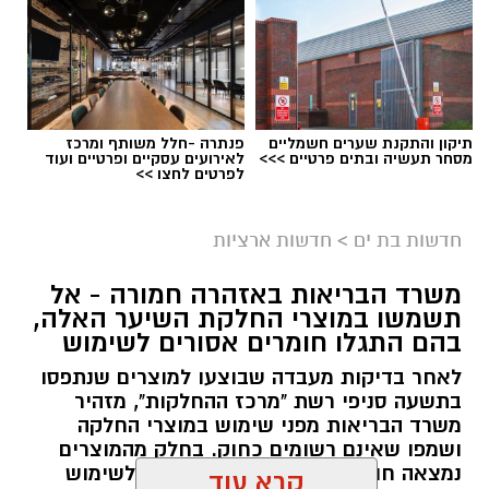
תיקון והתקנת שערים חשמליים
פנתרה -חלל משותף ומרכז
מסחר תעשיה ובתים פרטיים >>>
לאירועים עסקיים ופרטיים ועוד
לפרטים לחצו >>
גיוס
במסגרת התפקיד יידרש המועמד להוביל את תחום
חדשות בת ים
>
חדשות ארציות
החינוך וההדרכה במוזיאון, לנהל ולהוביל צוות
משרד הבריאות באזהרה חמורה - אל
מקצועי, לפתח תוכניות חינוכיות, ליצור אירועי תוכן
תשמשו במוצרי החלקת השיער האלה,
ופרויקטים ייחודיים ולעבוד מול קהלים מגוונים, תוך
בהם התגלו חומרים אסורים לשימוש
חיבור בין עולם התרבות, החינוך והקהילה.
לאחר בדיקות מעבדה שבוצעו למוצרים שנתפסו
בתשעה סניפי רשת "מרכז ההחלקות", מזהיר
בין דרישות התפקיד:
משרד הבריאות מפני שימוש במוצרי החלקה
ושמפו שאינם רשומים כחוק. בחלק מהמוצרים
תואר אקדמי המוכר על ידי המועצה להשכלה
נמצאה חומצה גליאוקסילית האסורה לשימוש