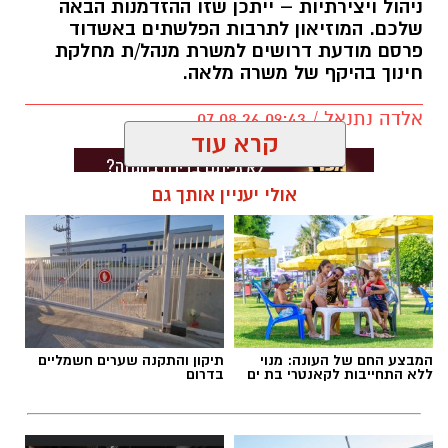
ניהול ויצירתיות – ייתכן שזו ההזדמנות הבאה
שלכם. המוזיאון לתרבות הפלשתים באשדוד
פרסם מודעת דרושים למשרת מנהל/ת מחלקת
חינוך בהיקף של משרה מלאה.
אלדה נתנאל / 09:43 07.08.26
קרא עוד
אולי יעניין אותך גם
תגים:
דרושים באשדוד
המבצע החם של העונה: מנוי
תיקון והתקנה שערים חשמליים
ללא התחייבות לקאנטרי בת ים
בדרום