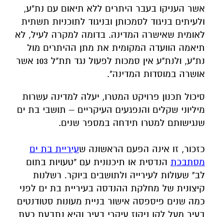
אשר העניקו בעבר היתרים ללא תיאום עם נת"ע,
ולעיתים בניגוד לסמכותן ובניגוד לתוכניות תשתית
לאומית שאישרה המדינה. בדומה למקרה לעיל, לא
תיאמה הוועדה המקומית את מתן ההיתרים מול
נת"ע, ולנת"ע אין סמכות לפעול נגד תת"ל 103 אשר
אושרה במוסדות המדינה".
סיכול תכנון פרויקט המטרו, יעלה למדינה עשרות
מיליוני שקלים והנפגעים העיקריים – תושבי בת ים
שנגישותם למטרו תידחה במספר שנים.
כזכור, זו אינה הפעם הראשונה ש
עיריית בת ים
מסתבכת
הנדסית או תיכנונית עם "טעויות בתום
לב" שעולות לעירייה ולתושבים ביוקר.
רשלנות
קיצונית של מחלקת ההנדסה בעיריית בת ים לפני
כמה שנים פיספסה אישור בניית מעונות סטודנטים
בעיר מעל לקו ניקוז עיקרי בעיר והיא נתבעת כעת