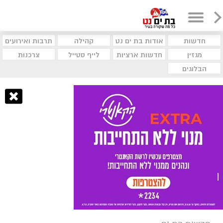
חדשות
אודות בת ים נט
קהילה
תרבות ואירועים
מגזין
חדשות ארציות
לייף סטייל
צרכנות
הבלוגים