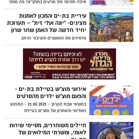
איפה חונים? איך מגיעים בתחב"צ? מה מותר
להביא? הסדרי תנועה ועוד.
עיריית בת-ים והמכון לאמנות
מציגים- "יונה ועלי זית" – תערוכת
יחיד חדשה של האמן שחר שרון
מזמינים את התושבים והציבור הרחב
לפתיחת תערוכה מיוחדת במינה: "יונה ועלי
זית", תערוכת יחיד של האמן שחר שרון,
שתיפתח ביום רביעי, 3.9, בשעה 18:00 בגלריה
החדשה של המכון לאמנות בבת-ים.
אירועי מוצ"ש בטיילת בת-ים -
והפעם מוצ"ש ילדים מהסרטים
במוצאי שבת הקרוב - 23.08.2025 - המפגש
השלישי והאחרון של מוצ"ש בטיילת
חיילים משוחררים, מסיימי שירות
לאומי, ומשרתי המילואים של