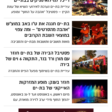
רייכל למילואימניקים בבת-ים
עיריית בת-ים נערכת לאירועי השיא של עונת
הקיץ – פסטיבל "אהבה על החוף" ומופע
הסיום הגדול של "קיץ של אריות" עם עידן
רייכל
בת-ים חגגה את ט"ו באב במוצ"ש
"אהבה מהסרטים" – ומה צפוי
במוצאי השבת הקרובים
מאות תושבים ותושבות מבת-ים והסביבה
הגיעו במוצאי שבת האחרון, (9.8), לטיילת
בת-ים לחגיגה מיוחדת לכבוד ט"ו באב, תחת
פסטיבל הבירה של בת-ים חוזר
הכותרת "אהבה מהסרטים".
עם מורן ורד בנד, התקווה 6 וים של
בירה
עיריית בת-ים בשיתוף מפעל הפיס והחברה
לתרבות, פנאי וספורט מזמינות את תושבי
העיר והסביבה לחגיגת – פסטיבל הבירה של
חוזר בענק: מופע המזרקות
בת ים
האייקוני של בת-ים
מיום ראשון, 4 באוגוסט ועד ל-31 באוגוסט,
יהפוך החוף מידי ערב לזירה מוארת, עם
חמישה מופעים סוחפים שיתקיימו בכל ערב –
בימים ראשון עד חמישי ובמוצאי שבת, בשעות