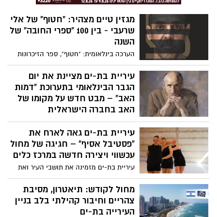
מגזין טיים מצהיר: "חטוף" של אלי
שרעבי - בין 100 "ספרי החובה" של
השנה
הערכה בינלאומית: "חטוף", ספר הזיכרונות
של שורד השבי אלי שרעבי, נבחר על ידי מגזין
טיים כאחד מ-100 הספרים של 2025 ש"חייבים
עיריית בת-ים מציינת את יום
לקרוא". ולמי שלא ידע, המגזין גם הקדיש
הגבר הבינלאומי בתערוכת "דמות
בחודש שעבר את השער שלו לשרעבי.
האב" – מבט חדש על מקומו של
האב בחברה הישראלית
ביום רביעי, 19.11.2025, בשעה 18:00, תיפתח
עיריית בת-ים גאה לארח את
בגלריה של המכון לאמנות בת-ים תערוכה
ייחודית וראשונה מסוגה בישראל – "דמות
"פסטיבל אסיף" – חגיגה של מחול
האב" שתוצג לרגל יום הגבר הבינלאומי.
עכשווי ויצירה חדשה במרכז כלים
עיריית בת-ים מזמינה את תושבי העיר ואת
חובבי המחול מכל הארץ לקחת חלק באחד
מאירועי התרבות של השנה- "פסטיבל אסיף"
מחול לקודש: תיאטרון, מסיבת
עם כוריאוגרפיה חדשה, אשר יתקיים בין
צהריים וחיבור קהילתי בלב בניין
התאריכים 13-15.11 במרכז כלים לכוריאוגרפיה
העירייה בת-ים