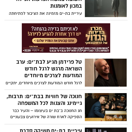
לחשיפת סיפורים שבעלי הכוח רוצים לקבור.
במכון לאומנות
מזכיר לכם משהו?.
עיריית בת-ים מזמינה את הציבור לפתיחתה
של התערוכה ״מה אוכל אותך״ תערוכה
מיוחדת וחשובה העוסקת בהפרעות אכילה
בקרב ילדים ובני נוער.
טל פרידמן מגיע לבת־ים: ערב
השראה מרגש לרגל חודש
המודעות לצרכים מיוחדים
לרגל חודש המודעות לצרכים מיוחדים, יתקיים
ב־בת ים ערב ייחודי ומעורר השראה
בהשתתפות הקומיקאי והשחקן טל פרידמן –
חנוכה של חוויות בבת־ים: תרבות,
הפעם בלי מסכות, בלי דמויות ובלי חיקויים.
גיימינג והצגות לכל המשפחה
חג החנוכה ב־בת ים בעיצומו – והעיר כבר
הספיקה לארח שורה של אירועים צבעוניים
וסוחפים שמילאו את הימים האחרונים
באנרגיות, חיוכים והמון אור.
עיריית בת-ים משיקה סדרת