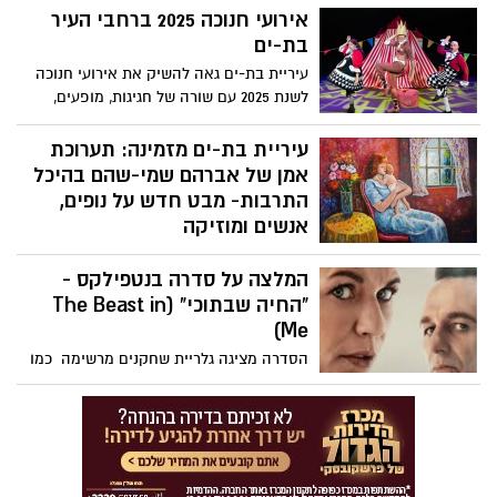
אירועי חנוכה 2025 ברחבי העיר
בת-ים
עיריית בת-ים גאה להשיק את אירועי חנוכה
לשנת 2025 עם שורה של חגיגות, מופעים,
פעילויות קהילתיות ואירועי תרבות שימלאו
את העיר באור ובשמחה. גם השנה יש דגש על
עיריית בת-ים מזמינה: תערוכת
חוויות איכותיות לכל גיל, נגישות לכל משפחה
אמן של אברהם שמי-שהם בהיכל
ומגוון עשיר של תכנים המתקיימים במרכזים
התרבות- מבט חדש על נופים,
השונים ברחבי העיר
אנשים ומוזיקה
עיריית בת-ים והיכל התרבות מזמינים את
המלצה על סדרה בנטפילקס -
תושבי העיר ואוהבי האמנות מכל הארץ
לחוויה מקיפה ומרגשת- תערוכת יחיד
"החיה שבתוכי" (The Beast in
רטרוספקטיבית של האמן הוותיק אברהם
Me)
שמי-שהם. התערוכה תוצג בין 7.12.25-7.1.26
הסדרה מציגה גלריית שחקנים מרשימה כמו
ותפרוס יריעה רחבה של עולמותיו האמנותיים,
קלייר דיינס ומתיו ריס, שכיכב בדרמת הריגול
כפי שנבנו לאורך שנות יצירתו.
"האמריקאים", ג'ונתן בנקס, מ"שובר שורות"
ו"סמוך על סול" ועוד.