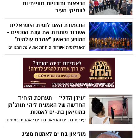
הרצאות ותוכניות חווייתיות
לוותיקי העיר
עיריית בת-ים פותחת את חודש האזרח
התזמורת האנדלוסית הישראלית
הוותיק ומזמינה את כלל ותיקי העיר ובני
משפחותיהם לקחת חלק במגוון רחב של
אשדוד פותחת את עונת המנויים -
אירועים, פעילויות והרצאות, שיתקיימו לאורך
המופע הראשון "אהבת עולמים"
חודש נובמבר ברחבי העיר.
האנדלוסית אשדוד פותחת את עונת המנויים
2025-2026 - עונה מפתיעה במיוחד בחיבורים
מעניינים, כמו ג'אז ופיוט ואומנים מרתקים
מהארץ והעולם: שלמה בר, פרץ אליהו
והזמרת דלאל ברנסי ממרוקו
"עידן הדלי" – תערוכת היחיד
החדשה של האמנית ליהי תורג׳מן
במוזיאון בת-ים לאמנות
עיריית בת-ים ומוזיאון בת-ים לאמנות שמחים
להזמין את הציבור לפתיחה חגיגית של
תערוכת היחיד החדשה של האמנית ליהי
‎מוזיאון בת ים לאמנות מציג