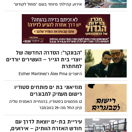
בעיר.
אירוע קהילתי מיוחד בשם "מחול לקודש"
התקיים השבוע בבת ים, ביוזמת חטיבת
הקהילה בעירייה, במטרה לחבר בין אמנות
לקדושת השבת.
"הבונקר": הסדרה החדשה של
יוצרי בית הנייר – העשירים יורדים
למחתרת
היוצרים Álex Pina ו־Esther Martínez
Lobato, שעמדו מאחורי אחת מהסדרות
המצליחות ביותר בעולם בית הנייר (La Casa
מוזיאוני בת ים פותחים סטודיו
de Papel) – חוזרים השנה עם יצירה חדשה
רישום מעמיק למבוגרים
ומסקרנת: הבונקר (באנגלית – Billionaires’
12 מפגשים בסטודיו, בהנחיית האמנית טליה
Bunker). הסדרה עלתה לנטפליקס
קינן החל מה-25 בנובמבר
בספטמבר 2025 ומונה שמונה פרקים בלבד,
אך כבר מעוררת עניין רב ברחבי העולם.
עיריית בת-ים יוצאת לדרך עם
חודש האזרח הוותיק – אירועים,