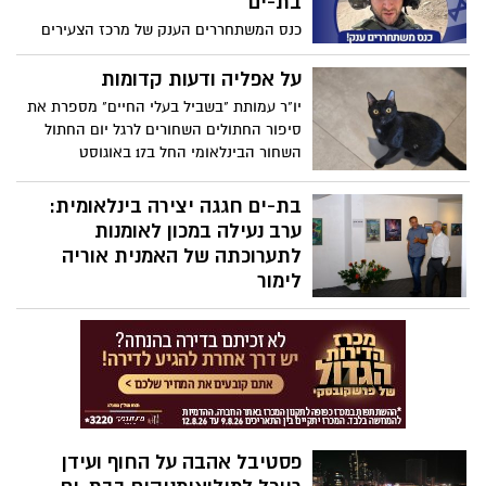
בת-ים
כנס המשתחררים הענק של מרכז הצעירים
בת-ים מחכה לכם היום (17/08)
על אפליה ודעות קדומות
יו"ר עמותת "בשביל בעלי החיים" מספרת את
סיפור החתולים השחורים לרגל יום החתול
השחור הבינלאומי החל ב17 באוגוסט
בת-ים חגגה יצירה בינלאומית:
ערב נעילה במכון לאומנות
לתערוכתה של האמנית אוריה
לימור
ערב הנעילה ציין את סיומה של התערוכה
לאחר חודש של פעילות, במסגרת הערב
התקיים שיח גלריה עם אוריה לימור, במהלכו
שוחחה האמנית עם המבקרים על נושאי
היצירות, תהליך העבודה, הרעיונות וההשראות
שמאחורי כל יצירה
פסטיבל אהבה על החוף ועידן