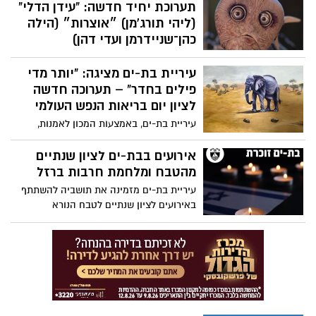
תורג׳מן, "עידן הדלי: זירות גופניות של ציור",
תערוכת יחיד חדשה: "עידן הדלי"
באוצרות הילה כהן־שניידרמן ועדי דהן.
(ליהי תורג'מן) ‎״אוצרות״ (הילה
כהן־שניידרמן ועדי דהן)
‎‏ פתיחה חגיגית: יום חמישי, 30.10.2025 החל
עיריית בת-ים מציגה: "יותר מדי
משעה 19:00
פילים בחדר" – תערוכה חדשה
לציון יום בריאות הנפש העולמי
עיריית בת-ים, באמצעות המכון לאמנות,
מזמינה את תושבי העיר לפתיחת התערוכה
"יותר מדי פילים בחדר" מאת האמנית עדינה
אירועים בבת-ים לציון שנתיים
ויקטוריה, שתתקיים היום,16.10.25 , בשעה
מהטבח ומלחמת חרבות ברזל
19:00, בשלוחת המכון לאמנות שבמרכז
עיריית בת-ים מזמינה את תושביה להשתתף
הקהילתי "עופר" .
באירועים לציון שנתיים לטבח הנורא
ולמלחמת חרבות ברזל שיתקיימו במהלך
השבוע