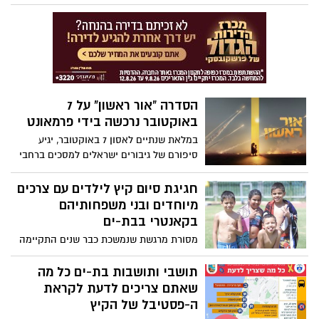
"חלון לים התיכון"
החטופים.
הסדרה "אור ראשון" על 7
באוקטובר נרכשה בידי פרמאונט
במלאת שנתיים לאסון 7 באוקטובר, יגיע
סיפורם של גיבורים ישראלים למסכים ברחבי
העולם. מיני־הסדרה "אור ראשון", שנוצרה
בהשראת אירועים אמיתיים מאותם ימים
חגיגת סיום קיץ לילדים עם צרכים
קשים, נרכשה על ידי ענקית המדיה
מיוחדים ובני משפחותיהם
האמריקאית פרמאונט ותשודר בשירות
בקאנטרי בבת-ים
הסטרימינג הבינלאומי שלה Paramount
מסורת מרגשת שנמשכת כבר שנים התקיימה
גם השנה בבת-ים- היום (31.8)
תושבי ותושבות בת-ים כל מה
שאתם צריכים לדעת לקראת
ה-פסטיבל של הקיץ