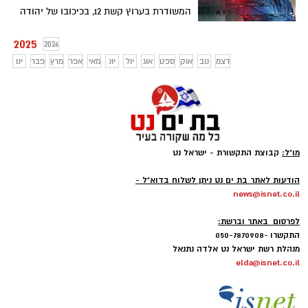
המשודרת בערוץ קשת 12, בכיכובו של יהודה
לוי. הסדרה עוקבת אחר איתמר מולכו, ראש
השב"כ הצעיר ביותר בתולדות המדינה,
2025
2026
המתמודד עם דליפה חמורה המאיימת על
דצמ
נוב
אוק
ספט
אוג
יול
יונ
מאי
אפר
מרץ
פבר
ינו
הארגון ומטלטלת את חייו האישיים
והמקצועיים.
מו"ל:
קבוצת התקשורת - ישראל נט
-
הודעות לאתר בת ים נט ניתן לשלוח בדוא"ל -
news@isnet.co.il
-
לפרסום באתר וברשת:
התקשרו -050-7870908
מנהלת רשת ישראל נט אלדה נתנאל
elda@isnet.co.il