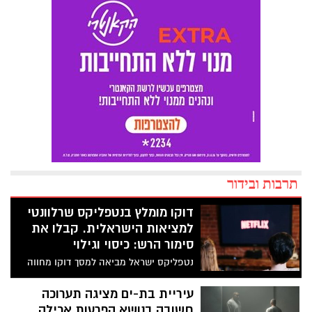
תרבות ובידור
דוקו מומלץ בנטפליקס שרלוונטי
למציאות הישראלית. קבלו את
סימור הרש: כיסוי וגילוי
נטפליקס ישראל מביאה למסך דוקו מחווה
והצדעה לאחד העיתונאים החשובים בעולם.
ומה הקשר למציאות הישראלית העכשווית?.
עיריית בת-ים מציגה תערוכה
העיתונאי סימור הרש, הקדיש את חייו
חשובה בנושא הפרעות אכילה