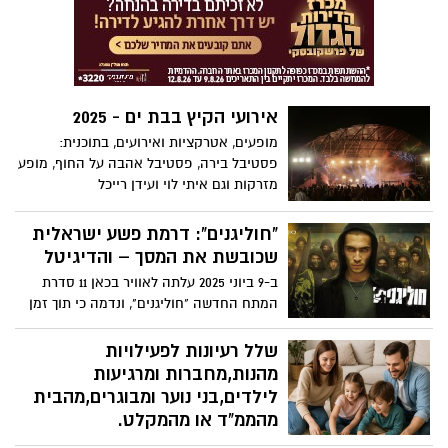
20:30, 21:00, 21:30, 22:00 ו-22:30 כשהכניסה
חופשית
אירועי הקיץ בבת ים - 2025
מופעים, אטרקציות ואירועים, בתוכנית:
פסטיבל בירה, פסטיבל אהבה על החוף, מופע
מזרקות וגם איתי לוי ועידן רייכל
"חוליגנים": דרמת פשע ישראלית
שכובשת את המסך – והדיגיטל
ב-9 ביוני 2025 עלתה לאוויר בכאן 11 סדרת
המתח החדשה "חוליגנים", ונדמה כי תוך זמן
קצר הפכה לפנינה נדירה בנוף הטלוויזיה
הישראלית. את הסדרה יצרו לי גילת
שלל רעיונות לפעילויות
(שאחראית גם על הבימוי), יובל ברונשטיין,
מהנות,מחברות ומרגיעות
יזהר הר-לב ואסתר נמדר תמאם. עוד לפני
לילדים,בני נוער ומבוגרים,מהבית
שעלתה לשידור, נמכרה הסדרה לשתי רשתות
מהממ"ד או מהמקלט.
אירופיות – CANAL+ בצרפת ו-SWR/ARD
בזמנים מאתגרים אלו של המלחמה הכנו לכם