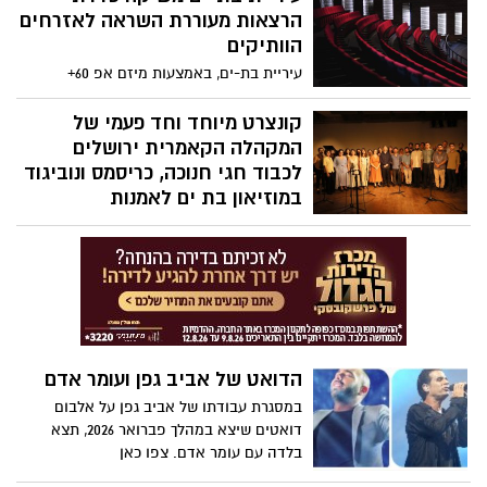
הרצאות מעוררת השראה לאזרחים
הוותיקים
עיריית בת-ים, באמצעות מיזם אפ 60+
ובשיתוף היכל התרבות בת-ים, משיקה סדרת
הרצאות חדשה וייחודית לאזרחים הוותיקים
קונצרט מיוחד וחד פעמי של
בעיר - "בוקר טוב לגיל השלישי, מדובר
המקהלה הקאמרית ירושלים
בסדרת הרצאות בוקר המשלבת תוכן איכותי,
לכבוד חגי חנוכה, כריסמס ונוביגוד
עומק רגשי וחיבור אנושי, ומבקשת להעניק לא
במוזיאון בת ים לאמנות
רק ידע אלא גם משמעות והשראה.
מוזיאון בת ים לאמנות מזמין את הקהל
לקונצרט חגיגי ומרגש במיוחד לרגל חגי החורף
– חנוכה, כריסמס ונוביגוד, עם הופעתה של
המקהלה הקאמרית ירושלים, מהמקהלות
הידועות, האיכותיות והאהובות בישראל.
הדואט של אביב גפן ועומר אדם
במסגרת עבודתו של אביב גפן על אלבום
דואטים שיצא במהלך פברואר 2026, תצא
בלדה עם עומר אדם. צפו כאן