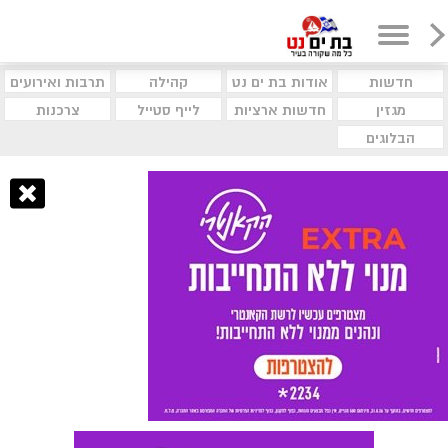
חדשות
אודות בת ים נט
קהילה
תרבות ואירועים
מגזין
חדשות ארציות
לייף סטייל
צרכנות
הבלוגים