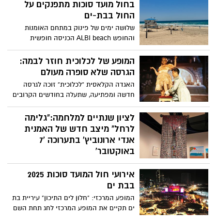
בחול מועד סוכות מתפנקים על
החול בבת-ים
שלושה ימים של פינוק במתחם האומנות
והחופש ALBI beach הכניסה חופשית
המופע של לכלוכית חוזר לבמה:
הגרסה שלא סופרה מעולם
האגדה הקלאסית “לכלוכית” זוכה לגרסה
חדשה ומפתיעה, שתעלה בחודשים הקרובים
על הבמות בתל אביב. ההצגה “סיפורה של
לכלוכית – הסיפור שלא סופר אף פעם”
לציון שנתיים למלחמה:"גלימה
מבטיחה חוויה מוזיקלית, מרגשת ומצחיקה,
לרחל" מיצב חדש של האמנית
שתדבר גם ללב הילדים וגם למבוגרים
אנדי ארונוביץ' בתערוכה '7
שמאמינים עדיין בקסם האגדות.
באוקטובר'
אנו-מוזיאון העם היהודי מרחיב את התערוכה
אירועי חול המועד סוכות 2025
'שבעה באוקטובר' לקראת ציון שנתיים לפרוץ
המלחמה. היצירה "גלימה לרחל" של האמנית
בבת ים
אנדי ארונוביץ' שמתווספת לתצוגה, מציגה
המופע המרכזי: "חלון לים התיכון" עיריית בת
גלימה בגובה כשלושה מטרים עשויה דסקיות
ים תקיים את המופע המרכזי לחג תחת השם
עליהן חלקים מפוסטרים עם תמונות