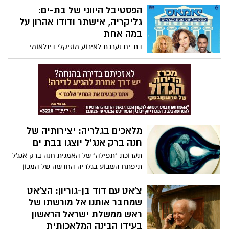
בגרמניה – הישג נדיר לטלוויזיה הישראלית.
הפסטיבל היווני של בת-ים:
רשימה רשימה עשירה ומגוונת של אפשרויות
לילדים, בני נוער ומבוגרים – כי אפשר
גליקריה, אישתר ודודו אהרון על
להישאר בבית ולהמשיך ליהנות, ללמוד וליצור.
במה אחת
בת-ים נערכת לאירוע מוזיקלי בינלאומי
שיתקיים באמפיתיאטרון
מלאכים בגלריה: יצירותיה של
חנה ברק אנג'ל יוצגו בבת ים
תערוכת "תפילה" של האמנית חנה ברק אנג'ל
תיפתח השבוע בגלריה החדשה של המכון
לאמנות בעיר. דרך דמויות מלאכים, האמנית
מבקשת להביע תקווה וכמיהה רוחנית בימים
צ'אט עם דוד בן-גוריון: הצ'אט
טעונים.
שמחבר אותנו אל מורשתו של
ראש ממשלת ישראל הראשון
בעידן הבינה המלאכותית