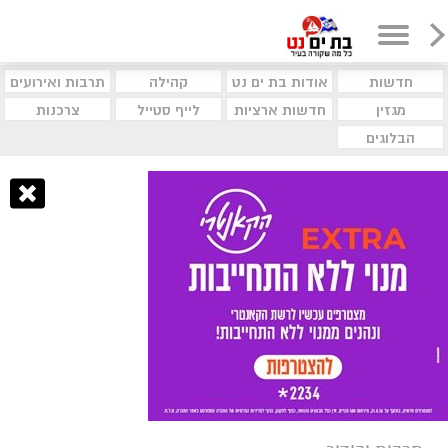
חדשות
אודות בת ים נט
קהילה
תרבות ואירועים
מגזין
חדשות ארציות
לייף סטייל
צרכנות
הבלוגים