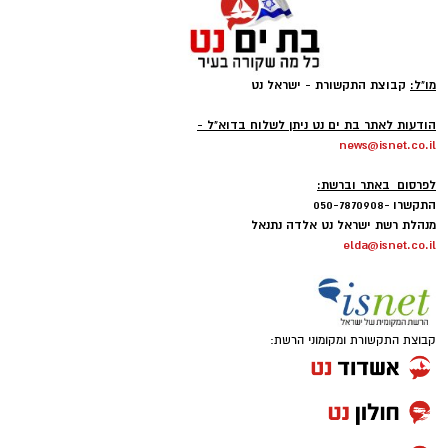
מו"ל:
קבוצת התקשורת - ישראל נט
-
הודעות לאתר בת ים נט ניתן לשלוח בדוא"ל -
news@isnet.co.il
-
לפרסום באתר וברשת:
התקשרו -050-7870908
מנהלת רשת ישראל נט אלדה נתנאל
elda@isnet.co.il
קבוצת התקשורת ומקומוני הרשת: