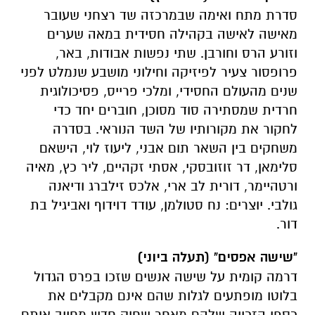
סדרת מתח ואימה שבמרכזה שד רצחני שעובר
מאישה לאישה בקהילה חסידית במאה שערים
וזורע הרס וחורבן. שתי נפשות אבודות, באר,
פרופסור צעיר לפיזיקה וחילוני מושבע שנמלט לפני
שנים מהעולם החסידי, ומלכי פרייס, פסיכולוגית
חרדית שמסתירה סוד מסוכן, חוברים יחד כדי
לחקור את מקורותיו של השד הנוראי. בסדרה
משחקים בין השאר תום אבני, ליעוז לוי, הישאם
סלימאן, דר זוזובסקי, אסתי זקהיים, ליר כץ, מאיה
ורטהיימר, דורית לב ארי, אלכס זילברג ודיאנה
גולבי. יוצרים: נח סטולמן, עודד דוידוף ואביגיל בת
דור.
"שישה אפסים" (תעלה ביוני)
דרמה קומית על שישה אנשים שזכו בפרס הגדול
בלוטו מופתעים לגלות שהם אינם מקבלים את
כספי הזכייה שלהם מאחר שחוק חדש מחייב אותם