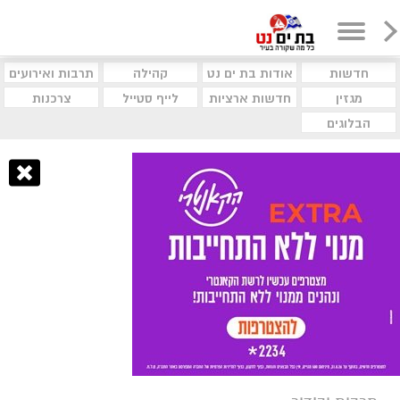
חדשות
אודות בת ים נט
קהילה
תרבות ואירועים
מגזין
חדשות ארציות
לייף סטייל
צרכנות
הבלוגים