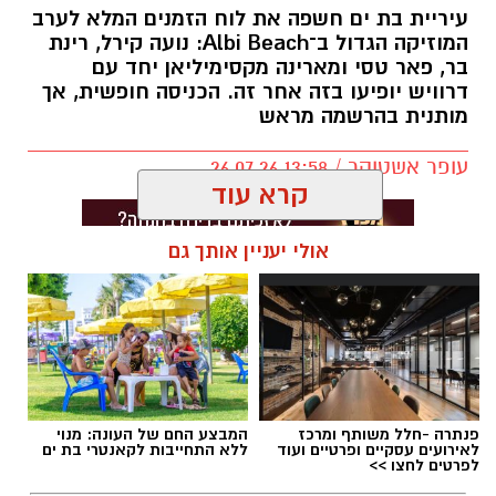
עיריית בת ים חשפה את לוח הזמנים המלא לערב
המוזיקה הגדול ב־Albi Beach: נועה קירל, רינת
בר, פאר טסי ומארינה מקסימיליאן יחד עם
דרוויש יופיעו בזה אחר זה. הכניסה חופשית, אך
מותנית בהרשמה מראש
עופר אשטוקר / 13:58 26.07.26
קרא עוד
אולי יעניין אותך גם
תגים:
פסטיבל החוף בבת ים
,
ליין אפ
פנתרה -חלל משותף ומרכז
המבצע החם של העונה: מנוי
לאירועים עסקיים ופרטיים ועוד
ללא התחייבות לקאנטרי בת ים
לפרטים לחצו >>