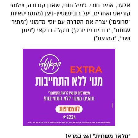
אלעד, אמיר חורי, ג'מיל חורי, שאדן קנבורה, שלומי
קוריאט ואחרים. יעל רובינשטיין-ניצן (מתסריטאיות
"סרוגים") יצרה את הסדרה עם יוסי מדמוני ("מתיר
עגונות", "בת ים ניו יורק") ודקלה ברקאי ("מנגן
ושר", "המנצח").
"מלאך משחית" (26 במרץ)