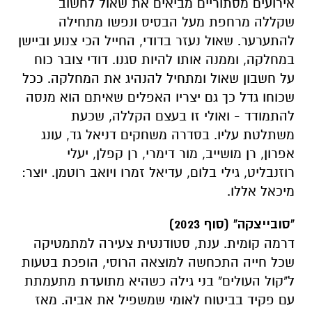
אירועים מסתוריים מביאים את שאול לחשוב
שקללה מרחפת מעל הבסיס ונפשו מתחילה
להתערער. שאול נעזר בדודי, החייל הכי צנוע וביישן
במחלקה, וממנה אותו להיות סגנו. דודי צובר כוח
על חשבון שאול ומתחיל להנהיג את המחלקה. ככל
שכוחו גדל כך גם יצריו האפלים שאיתם הוא מנסה
להתמודד - ואולי זו בעצם הקללה, שכעת
משתלטת עליו. בסדרה משחקים דניאל גד, עונג
אפרון, רן מושייב, מור דימרי, רן קפלן, יעלי
רוזנבליט, גילי בלום, עדיאל זמרו ויואב רוטמן. יוצר:
מיכאל אללו.
"סובייצקה" (סוף 2023)
דרמה קומית. ענת, סטודנטית צעירה למתמטיקה
שכל חייה התכחשה למוצאה הרוסי, הופכת בטעות
ל"קול העולים" בני גילה כשהיא מתועדת מתעמתת
עם פקיד בביטוח לאומי שמשפיל את אביה. מאז