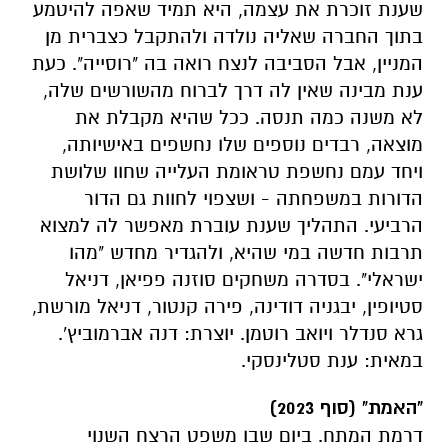
שענת זוכרת את עצמה, היא תמיד שאפה להיטמע
בתוך החברה שאליה נולדה ולהתקבל כצברית מן
המניין, אבל הסביבה לנצח רואה בה "רוסייה". כעת
ענת מבינה שאין לה דרך לברוח מהשורשים שלה,
לא משנה כמה תנסה. ככל שהיא מקבלת את
מוצאה, רבדים נוספים שלו נחשפים באישיותה,
ויחד עמם נחשפת טראומת העלייה שחוו שלושת
הדורות במשפחתה - ושצפוי לחוות גם הדור
הרביעי. התהליך שענת עוברת מאפשר לה למצוא
תרבות חדשה במי שהיא, ולהגדיר מחדש "מהו
ישראלי". בסדרה משחקים סוזנה פפיאן, דניאל
סטיופין, יבגניה דודינה, פירה קנטור, דניאל מורשת,
גרא סנדלר ויואב רוטמן. יוצרת: דנה אברמוביץ'.
במאית: ענת סטלינסקי.
"האמת" (סוף 2023)
דרמת המתח. ביום שבו משפט הרצח השנוי