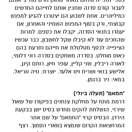
לעבור קודם סדנה שתכין אותם לחייהם החדשים
כמיליונרים. אחת לשבוע הם יצטרכו להגיע למפגש
קבוצתי, ורק בסוף המפגש השמיני והאחרון, אם
יעמדו בתנאי הסדנה, יקבלו את כספם. למרות
שהזוכים עוד לא קיבלו שקל לחשבון, כבר עכשיו
הציפייה לכסף מטלטלת את חייהם וזורעת בהם
כאוס מוחלט. בסדרה משחקים בסדרה רוני דלומי,
לאורה ריבלין, שני קליין, עופר חיון, רותם קינן,
אלישע בנאי ושרית וינו אלעד. יוצרת: נויה נוריאל.
במאי: ניר ברגמן.
"חמאם" (תעלה ביולי)
דרמת מתח על מחלקת צנחנים בפיקודו של שאול
שירזי, הנשלחת להקים מחדש בסיס ישן בבקעת
הירדן. הבסיס קרוי "החמאם" על שם אתר
המרחצאות הקדום שנמצא בוואדי הסמוך. רצף