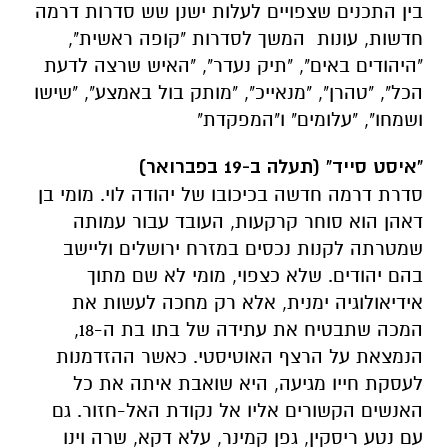
בין התכנים שצפויים לעלות ישנן שש סדרות דרמה
חדשות, עונות המשך לסדרות "קופה ראשית",
"היהודים באים", "תיק נעדר", "האיש שרצה לדעת
הכל", "טהרן", "מנאייכ", "מותק בול באמצע", "שישו
ושמחו", "עלומים" ו"המפקדת"
"איסט סייד" (תעלה ב-19 בפברואר)
סדרת דרמה חדשה בכיכובו של יהודה לוי. מומי בן
דאהן הוא סוחר קרקעות, העובד עבור עמותה
שמטרתה לקנות נכסים במזרח ירושלים וליישב
בהם יהודים. שלא כצפוי, מומי לא שם מתוך
אידיאולוגיה ימנית, אלא רק מחכה לעשות את
המכה שתבטיח את עתידה של בתו בת ה-18,
הנמצאת על הרצף האוטיסטי. כאשר ההזדמנות
לעסקת חייו מגיעה, היא שואבת איתה את כל
האנשים הקשורים אליו אל נקודת האל-חזור. גם
עם נטע ריסקין, גפן קמינר, עלא דקא, שרה וינו