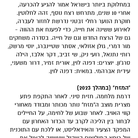
במחלוקת ביותר בישראל אמור להגיע להכרעה,
אחרי 10 שנים, מתרחש רצח נוסף, זהה לחלוטין.
חוקרת הנוער רחלי זבטני נדרשת לחזור לעברה,
לאירוע ששינה את חייה, כדי לפענח את ההווה -
גם של הרצח החדש וגם של חייה. בסדרה משחקים
מור דמרי, גולן אזולאי, אסתר שטיינברג, יוסי מרשק,
רותי נתנאל, רועי ניק, שי זביב, דקר אלבז, הילה
סרג'ון. יוצרים: דפנה לוין, אורית זמיר, דרור משעני,
עידית אברהמי. במאית: דפנה לוין.
"המזח" (במהלך 2023)
דרמת מלחמה. חזית סיני. לאחר התקפת פתע
מצרית מוצב ה"מזח" נותר מכותר ומבודד מאחורי
קווי האויב. לאחר שבוע של לחימה, על החיילים
לבחור בין הליכה לקרב עד הכדור האחרון עם
המפקד הצעיר והאידאליסט, או ללכת עם התוכנית
של רופא המילואים השקול שעשויה להציל את