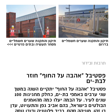
תיקון והתקנה שערים חשמליים
תיקון והתקנת שערים חשמליים
בדרום
מסחר תעשיה ובתים פרטיים >>>
אילוסטרציה מופע בחוף
אחרי לא מעט ציפייה, עיריית בת ים פרסמה את
תרבות ובידור
סדר ההופעות המלא לערב המוזיקה הגדול שייערך
פסטיבל "אהבה על החוף" חוזר
ביום חמישי, 30 ביולי, בחוף Albi Beach.
לבת-ים
את הערב יפתח דיג'יי Morph, שיחמם את האווירה
פסטיבל "אהבה על החוף" יתקיים השנה במשך
לפני עליית האמנים המרכזיים לבמה.
שני ערבים באמפי בת-ים, כחלק מחגיגות 100
שנים לעיר. על הבמה יעלו כמה מהאמנים
הבולטים בישראל, בהם אביב גפן והתעויוט, עדן
לוח הזמנים שנחשף:
בן זקן, מוניקה סקס, רביד פלוטניק ודודו טסה