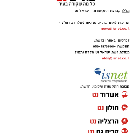
מו"ל:
קבוצת התקשורת - ישראל נט
-
הודעות לאתר בת ים נט ניתן לשלוח בדוא"ל -
news@isnet.co.il
-
לפרסום באתר וברשת:
התקשרו -050-7870908
מנהלת רשת ישראל נט אלדה נתנאל
elda@isnet.co.il
קבוצת התקשורת ומקומוני הרשת: