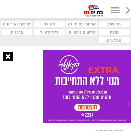
חדשות
אודות בת ים נט
קהילה
תרבות ואירועים
מגזין
חדשות ארציות
לייף סטייל
צרכנות
הבלוגים