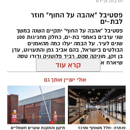
תרבות ובידור
סדר ההופעות המלא לערב המוזיקה הגדול שייערך
פסטיבל "אהבה על החוף" חוזר
ביום חמישי, 30 ביולי, בחוף Albi Beach.
לבת-ים
את הערב יפתח דיג'יי Morph, שיחמם את האווירה
פסטיבל "אהבה על החוף" יתקיים השנה במשך
לפני עליית האמנים המרכזיים לבמה.
שני ערבים באמפי בת-ים, כחלק מחגיגות 100
שנים לעיר. על הבמה יעלו כמה מהאמנים
הבולטים בישראל, בהם אביב גפן והתעויוט, עדן
לוח הזמנים שנחשף:
בן זקן, מוניקה סקס, רביד פלוטניק ודודו טסה
שיארח את ריקי גל
20:00 – נועה קירל
21:00 – רינת בר
עופר אשטוקר / 11:51 21.07.26
קרא עוד
22:00 – פאר טסי
23:15 – מארינה מקסימיליאן ודרוויש
אולי יעניין אותך גם
את האירוע תנחה הדר מרקס.
שערי המתחם ייפתחו בשעה 19:00, והכניסה
תגים:
פסטיבל אהבה על החוף בת ים
חופשית, אך מותנית בהרשמה מראש. בעירייה