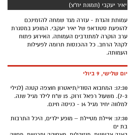
יאיר יעקבי (תמונת יח"צ)
עמותת והגדת - עזרה מגד שמחה להזמינכם
להופעת סטנדאפ של יאיר יעקבי. המופע במסגרת
ערב הוקרה למתנדבים העמותה. האירוע פתוח
לקהל הרחב. כל ההכנסות תרומה לפעילות
העמותה.
יום שלישי, 9 ביולי
17:30: המחבוא הסודי/תיאטרון חוצפה קטנה (לגילי
7-3). משעול רפאל זרוק. 15 ש"ח לילד מגיל שנה.
למלווה יחיד מגיל 14 - כניסה חינם.
17:30: איילת מטיילת – מופע ילדים, היכל התרבות
בת ים
הצגה צבעונית, מוזיקלית, מצחיקה ומרגשת. מחווה