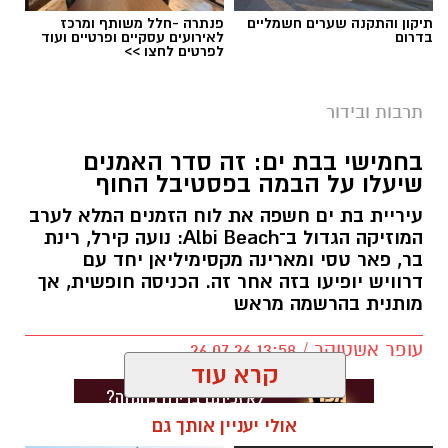
תיקון והתקנה שערים חשמליים
פנתרה -חלל משותף ומרכז
בדרום
לאירועים עסקיים ופרטיים ועוד
לפרטים לחצו >>
תרבות ובידור
בחמישי בבת ים: זה סדר האמנים
שיעלו על הבמה בפסטיבל החוף
עיריית בת ים חשפה את לוח הזמנים המלא לערב
המוזיקה הגדול ב־Albi Beach: נועה קירל, רינת
בר, פאר טסי ומארינה מקסימיליאן יחד עם
דרוויש יופיעו בזה אחר זה. הכניסה חופשית, אך
מותנית בהרשמה מראש
עופר אשטוקר / 13:58 26.07.26
קרא עוד
אולי יעניין אותך גם