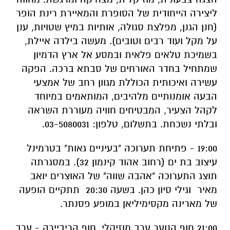
ליצירה הייחודית של הסופרת והמאיירת רינת הופר
(חנן הגנן, מפלצת סגולה, אותיות במיץ שטויות, ענן
על מקל ועוד רבים וטובים). מעשה בילדה איילת,
בשמיכת טלאים פלאית ובמסע אל ארץ הדמיון
שמתחיל בחדר האורחים של סבתא ברכה. הפקה
עשירה ואיכותית הכוללת מגוון רחב של אמצעי
הבעה אומנותיים מלהיבים, המותאמים במיוחד
לקהל הצעיר, המבטיחים חוויה מעוררת השראה
ובלתי נשכחת. בתשלום, טלפון: 03-5080031.
19:00 - פתיחת תערוכה "בעיניים גאות" בטרמינל
עיצוב בת ים (רחוב אהוד קינמון 32). במסגרתה
תוצג התערוכה "אהבה שווה" של האוצרים יואב
מאיר וגילי סיון כהן. בשעה 20:30 תתקיים הופעה
של מארינה מקסימיליאן במופע פסנתר.
21:00 חוף הנוער ערב מוזיקלי, חוף הריביירה - ערב