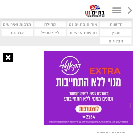
חדשות
אודות בת ים נט
קהילה
תרבות ואירועים
מגזין
חדשות ארציות
לייף סטייל
צרכנות
הבלוגים