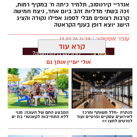
לאחד הספורטאים הבולטים בענף זריקת הדיסקוס
אנדריי קירנוסוב, תלמיד כיתה ח' במקיף רמות,
זכה בשתי מדליות זהב ביום אחד, ניצח חמישה
בישראל.
קרבות רצופים מבלי לספוג אפילו נקודה והציג
הישג יוצא דופן בענף הקראטה
בשבועיים האחרונים הוסיף לרשימת הישגיו שני
תארים משמעותיים: אלוף ישראל בזריקת דיסקוס
עופר אשטוקר / 11:28 12.07.26
וסגן אלוף המכבייה באותו הענף.
קרא עוד
אולי יעניין אותך גם
תגים:
אנדריי קירנוסוב
,
מקיף רמות בת ים
פנתרה -חלל משותף ומרכז
המבצע החם של העונה: מנוי
לאירועים עסקיים ופרטיים ועוד
ללא התחייבות לקאנטרי בת ים
לפרטים לחצו >>