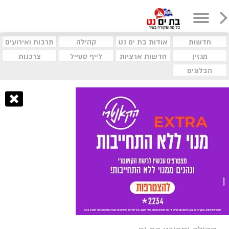
חדשות
אודות בת ים נט
קהילה
תרבות ואירועים
מגזין
חדשות ארציות
לייף סטייל
צרכנות
הבלוגים