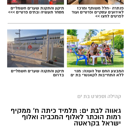
פנתרה -חלל משותף ומרכז
תיקון והתקנת שערים חשמליים
לאירועים עסקיים ופרטיים ועוד
מסחר תעשיה ובתים פרטיים >>>
לפרטים לחצו >>
המבצע החם של העונה: מנוי
תיקון והתקנה שערים חשמליים
ללא התחייבות לקאנטרי בת ים
בדרום
קרדיט צילום: רועי כפיר
גאווה מקומית לבת ים: דניס וליאולין ממשיך לרשום
קהילה וספורט בת ים
הישגים מרשימים בענף האתלטיקה הקלה.
גאווה לבת ים: תלמיד כיתה ח' ממקיף
רמות הוכתר לאלוף המכביה ואלוף
וליאולין, שגילה את עולם האתלטיקה רק בגיל 24,
ישראל בקראטה
הצליח בזכות עבודה קשה, התמדה ונחישות להפוך