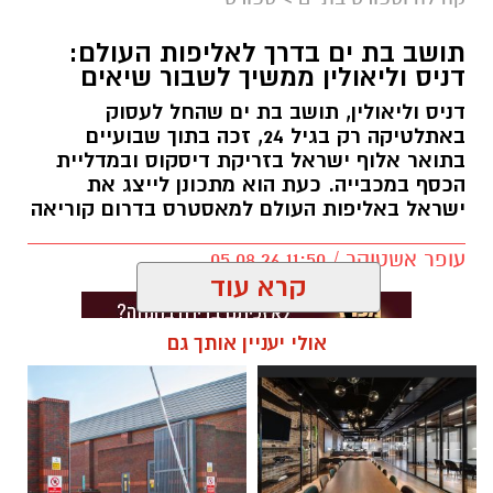
תושב בת ים בדרך לאליפות העולם:
דניס וליאולין ממשיך לשבור שיאים
דניס וליאולין, תושב בת ים שהחל לעסוק
באתלטיקה רק בגיל 24, זכה בתוך שבועיים
בתואר אלוף ישראל בזריקת דיסקוס ובמדליית
הכסף במכבייה. כעת הוא מתכונן לייצג את
ישראל באליפות העולם למאסטרס בדרום קוריאה
עופר אשטוקר / 11:50 05.08.26
קרא עוד
אולי יעניין אותך גם
תגים:
דניס וליאולין