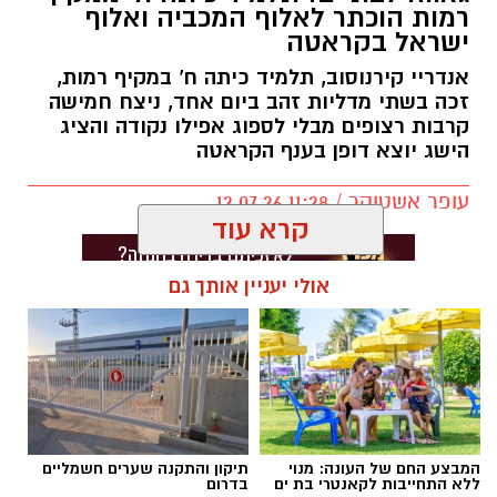
רמות הוכתר לאלוף המכביה ואלוף
וליאולין, שגילה את עולם האתלטיקה רק בגיל 24,
ישראל בקראטה
הצליח בזכות עבודה קשה, התמדה ונחישות להפוך
לאחד הספורטאים הבולטים בענף זריקת הדיסקוס
אנדריי קירנוסוב, תלמיד כיתה ח' במקיף רמות,
זכה בשתי מדליות זהב ביום אחד, ניצח חמישה
בישראל.
קרבות רצופים מבלי לספוג אפילו נקודה והציג
הישג יוצא דופן בענף הקראטה
בשבועיים האחרונים הוסיף לרשימת הישגיו שני
תארים משמעותיים: אלוף ישראל בזריקת דיסקוס
עופר אשטוקר / 11:28 12.07.26
וסגן אלוף המכבייה באותו הענף.
קרא עוד
אולי יעניין אותך גם
תגים:
אנדריי קירנוסוב
,
מקיף רמות בת ים
המבצע החם של העונה: מנוי
תיקון והתקנה שערים חשמליים
ללא התחייבות לקאנטרי בת ים
בדרום