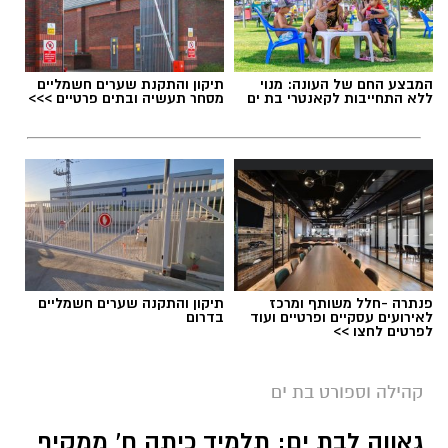
המבצע החם של העונה: מנוי
תיקון והתקנת שערים חשמליים
ללא התחייבות לקאנטרי בת ים
מסחר תעשיה ובתים פרטיים >>>
פנתרה -חלל משותף ומרכז
תיקון והתקנה שערים חשמליים
לאירועים עסקיים ופרטיים ועוד
בדרום
לפרטים לחצו >>
קרדיט צילום: רועי כפיר
גאווה מקומית לבת ים: דניס וליאולין ממשיך לרשום
קהילה וספורט בת ים
הישגים מרשימים בענף האתלטיקה הקלה.
גאווה לבת ים: תלמיד כיתה ח' ממקיף