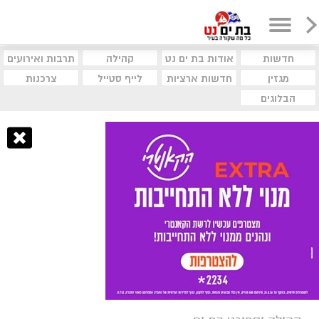
חדשות
אודות בת ים נט
קהילה
תרבות ואירועים
מגזין
חדשות ארציות
לייף סטייל
צרכנות
הבלוגים