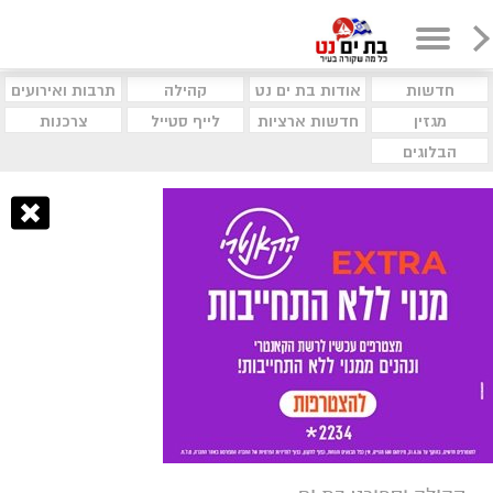
חדשות
אודות בת ים נט
קהילה
תרבות ואירועים
מגזין
חדשות ארציות
לייף סטייל
צרכנות
הבלוגים