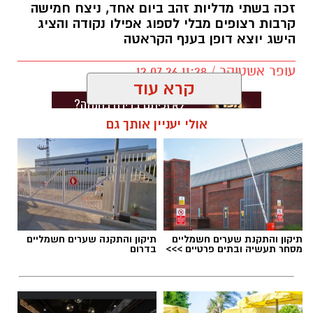
זכה בשתי מדליות זהב ביום אחד, ניצח חמישה
בישראל.
קרבות רצופים מבלי לספוג אפילו נקודה והציג
הישג יוצא דופן בענף הקראטה
בשבועיים האחרונים הוסיף לרשימת הישגיו שני
תארים משמעותיים: אלוף ישראל בזריקת דיסקוס
עופר אשטוקר / 11:28 12.07.26
וסגן אלוף המכבייה באותו הענף.
קרא עוד
אולי יעניין אותך גם
תגים:
אנדריי קירנוסוב
,
מקיף רמות בת ים
תיקון והתקנת שערים חשמליים
תיקון והתקנה שערים חשמליים
מסחר תעשיה ובתים פרטיים >>>
בדרום
כעת פניו לאתגר הבא – אליפות העולם בזריקת