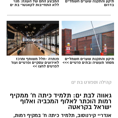
תיקון והתקנה שערים חשמליים
המבצע החם של העונה: מנוי
בדרום
ללא התחייבות לקאנטרי בת ים
תיקון והתקנת שערים חשמליים
פנתרה -חלל משותף ומרכז
מסחר תעשיה ובתים פרטיים >>>
לאירועים עסקיים ופרטיים ועוד
לפרטים לחצו >>
קרדיט צילום: רועי כפיר
גאווה מקומית לבת ים: דניס וליאולין ממשיך לרשום
קהילה וספורט בת ים
הישגים מרשימים בענף האתלטיקה הקלה.
גאווה לבת ים: תלמיד כיתה ח' ממקיף
רמות הוכתר לאלוף המכביה ואלוף
וליאולין, שגילה את עולם האתלטיקה רק בגיל 24,
ישראל בקראטה
הצליח בזכות עבודה קשה, התמדה ונחישות להפוך
לאחד הספורטאים הבולטים בענף זריקת הדיסקוס
אנדריי קירנוסוב, תלמיד כיתה ח' במקיף רמות,