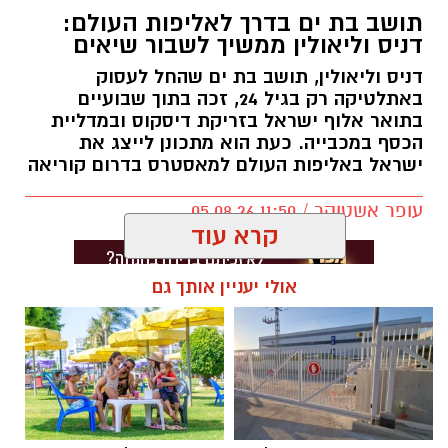
תושב בת ים בדרך לאליפות העולם:
דניס וליאולין ממשיך לשבור שיאים
דניס וליאולין, תושב בת ים שהחל לעסוק
באתלטיקה רק בגיל 24, זכה בתוך שבועיים
בתואר אלוף ישראל בזריקת דיסקוס ובמדליית
הכסף במכבייה. כעת הוא מתכונן לייצג את
ישראל באליפות העולם למאסטרס בדרום קוריאה
עופר אשטוקר / 11:50 05.08.26
קרא עוד
אולי יעניין אותך גם
תגים:
דניס וליאולין