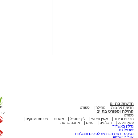
וליאולין, שגילה את עולם האתלטיקה רק בגיל 24, הצליח בזכות עבודה קשה,
הבולטים בענף זריקת הדיסקוס
 שני תארים משמעותיים: אלוף ישראל
הענף.
כעת פניו לאתגר הבא – אליפות העולם בזריקת דיסקוס למאסטרס, שתתקיים ב־22
ל וינסה להמשיך את רצף ההצלחות.
צלחה רבה בהמשך הדרך ובייצוג המדינה
 מאירוע חדשותי? מצאתם טעות
חדשות בת ים
חדשות ארציות
קהילה
ספורט
קהילה וספורט בת ים
קבו
ספורט
תרבות ובידור
מגזין שבועי
לייף סטייל
משפט
צרכנות ועסקים
פנאי ואוכל
הבלוגים
נשים
אהבנו ברשת
נדל"ן באשדוד
ישראל נט
נטיפס - רשת חברתית לטיפים והמלצות
אייל בן שמחון