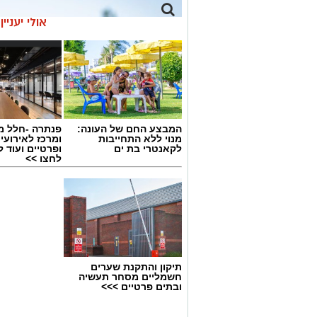
אולי יעניי
המבצע החם של העונה:
פנתרה -חלל מ
מנוי ללא התחייבות
ומרכז לאירועי
לקאנטרי בת ים
ופרטיים ועוד 
לחצו >>
תיקון והתקנת שערים
קרדיט צילום: רועי כפיר
חשמליים מסחר תעשיה
ובתים פרטיים >>>
גאווה מקומית לבת ים: דניס וליאולין ממש
האתלטיקה הקלה.