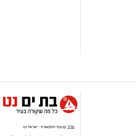
התמדה ונחישות להפוך לאחד הספורטאים 
בישראל.
בשבועיים האחרונים הוסיף לרשימת הישגיו
בזריקת דיסקוס וסגן אלוף המכבייה באותו 
באוגוסט בדרום קוריאה, שם ייצג את ישרא
בעיר בת ים בירכו על הישגיו ואיחלו לו ה
על הבמה הבינלאומית.
יש לכם מידע חשוב שטרם נחשף? צילומים
בכתבה? נשמח שתשתפו אותנו
מו"ל:
קבוצת התקשורת - ישראל נט
-