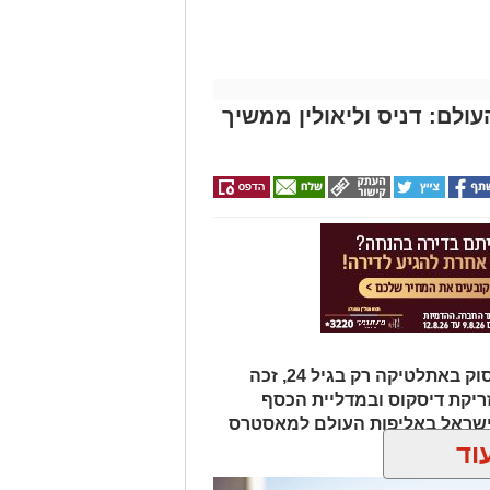
ולם: דניס וליאולין ממשיך
דניס וליאולין, תושב בת ים שהחל לעסוק באתלטיקה רק בגיל 24, זכה
ריקת דיסקוס ובמדליית הכסף
 ישראל באליפות העולם למאסטרס
וד