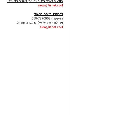
הודעות לאתר בת ים נט ניתן לשלוח בדוא"ל -
news@isnet.co.il
-
לפרסום באתר וברשת:
התקשרו -050-7870908
מנהלת רשת ישראל נט אלדה נתנאל
elda@isnet.co.il