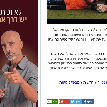
במחצית הראשונה דניאל אלימלך מבני אילת כבש 2 שערים לטובת הקבוצה. גל
 כבש בדקה ה-59 אך הדרמה האמיתית התרחשה בתוספת הזמן:
 את השיוויון והשער של מאיר כהן נתן
ית בפיגור במשחק הכי גורלי של העונה.
 והמשכנו להאמין ולשחק נהדר במחצית
 מעורב בבישול השער הראשון ובכיבוש
ל עד סוף העונה, כדי שהקבוצה תשרוד
 מאירוע חדשותי? מצאתם טעות