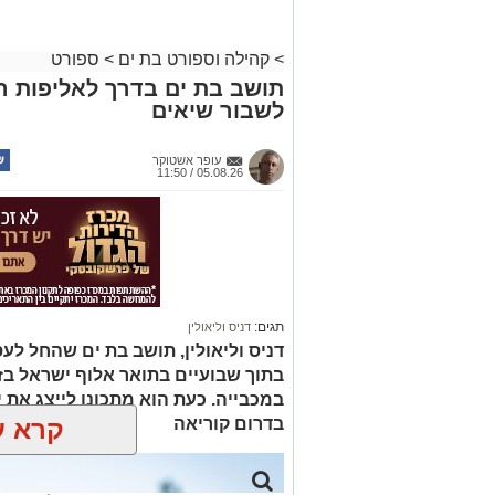
>
קהילה וספורט בת ים
>
ספורט
תושב בת ים בדרך לאליפות הע
לשבור שיאים
עופר אשטוקר
05.08.26 / 11:50
תגים:
דניס וליאולין
בתוך שבועיים בתואר אלוף ישראל בז
במכבייה. כעת הוא מתכונן לייצג את
בדרום קוריאה
קרא ע