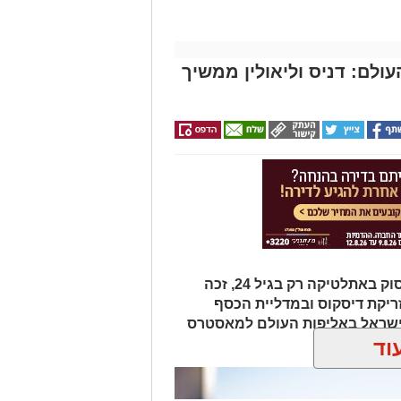
ולם: דניס וליאולין ממשיך
דניס וליאולין, תושב בת ים שהחל לעסוק באתלטיקה רק בגיל 24, זכה
ריקת דיסקוס ובמדליית הכסף
 ישראל באליפות העולם למאסטרס
וד