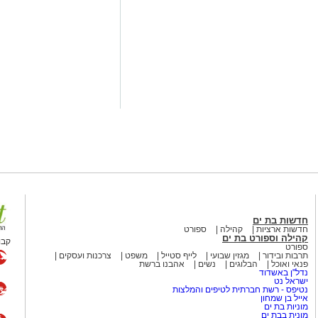
וליאולין, שגילה את עולם האתלטיקה רק בגיל 24, הצליח בזכות עבודה קשה,
הבולטים בענף זריקת הדיסקוס
 שני תארים משמעותיים: אלוף ישראל
הענף.
כעת פניו לאתגר הבא – אליפות העולם בזריקת דיסקוס למאסטרס, שתתקיים ב־22
ל וינסה להמשיך את רצף ההצלחות.
צלחה רבה בהמשך הדרך ובייצוג המדינה
 מאירוע חדשותי? מצאתם טעות
חדשות בת ים
חדשות ארציות
קהילה
ספורט
קהילה וספורט בת ים
קבו
ספורט
תרבות ובידור
מגזין שבועי
לייף סטייל
משפט
צרכנות ועסקים
פנאי ואוכל
הבלוגים
נשים
אהבנו ברשת
נדל"ן באשדוד
ישראל נט
נטיפס - רשת חברתית לטיפים והמלצות
אייל בן שמחון
מוניות בת ים
מונית בבת ים