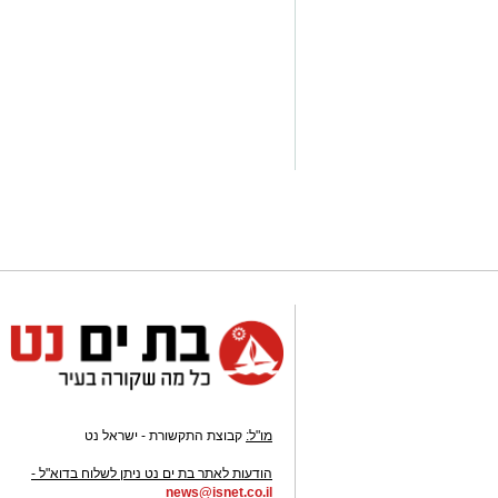
התמדה ונחישות להפוך לאחד הספורטאים 
בישראל.
בשבועיים האחרונים הוסיף לרשימת הישגיו
בזריקת דיסקוס וסגן אלוף המכבייה באותו 
באוגוסט בדרום קוריאה, שם ייצג את ישרא
בעיר בת ים בירכו על הישגיו ואיחלו לו ה
על הבמה הבינלאומית.
יש לכם מידע חשוב שטרם נחשף? צילומים
בכתבה? נשמח שתשתפו אותנו
מו"ל:
קבוצת התקשורת - ישראל נט
-
הודעות לאתר בת ים נט ניתן לשלוח בדוא"ל -
news@isnet.co.il