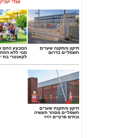
אולי יעניי
תיקון והתקנה שערים
המבצע החם של
חשמליים בדרום
מנוי ללא התחי
לקאנטרי בת י
תיקון והתקנת שערים
קרדיט צילום: רועי כפיר
חשמליים מסחר תעשיה
ובתים פרטיים >>>
גאווה מקומית לבת ים: דניס וליאולין ממש
האתלטיקה הקלה.