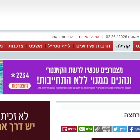
|
המייל האדום
|
לפרסום באתר
ט
קהילה
תרבות ואירועים
לייף סטייל
משפט
צרכנות
מג
רחצה