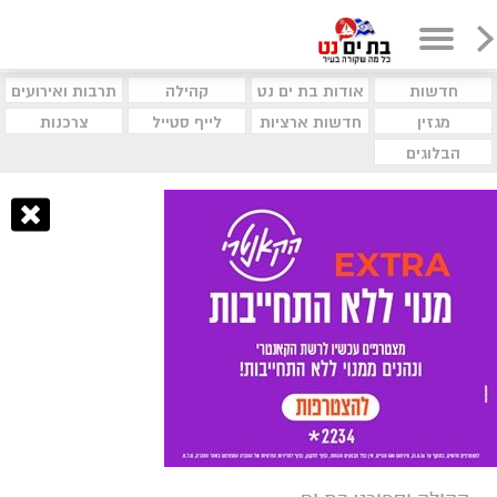
חדשות
אודות בת ים נט
קהילה
תרבות ואירועים
מגזין
חדשות ארציות
לייף סטייל
צרכנות
הבלוגים