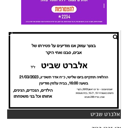
אלברט שביט