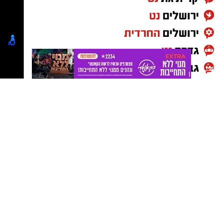
מאור אסור- באדיבות בן מלניק
רז משען- כדורגל, נבחרת ישראל בוגרים