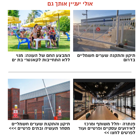
אולי יעניין אותך גם
תגים:
אנדריי קירנוסוב
,
מקיף רמות בת ים
תיקון והתקנה שערים חשמליים
המבצע החם של העונה: מנוי
בדרום
ללא התחייבות לקאנטרי בת ים
כעת פניו לאתגר הבא – אליפות העולם בזריקת
דיסקוס למאסטרס, שתתקיים ב־22 באוגוסט בדרום
קוריאה, שם ייצג את ישראל וינסה להמשיך את
רצף ההצלחות.
בעיר בת ים בירכו על הישגיו ואיחלו לו הצלחה רבה
פנתרה -חלל משותף ומרכז
תיקון והתקנת שערים חשמליים
לאירועים עסקיים ופרטיים ועוד
מסחר תעשיה ובתים פרטיים >>>
בהמשך הדרך ובייצוג המדינה על הבמה
לפרטים לחצו >>
צילומים: פייסבוק מקיף רמות בבת ים