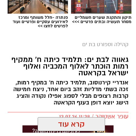
תיקון והתקנת שערים חשמליים
פנתרה -חלל משותף ומרכז
מסחר תעשיה ובתים פרטיים >>>
לאירועים עסקיים ופרטיים ועוד
לפרטים לחצו >>
קרדיט צילום: רועי כפיר
גאווה מקומית לבת ים: דניס וליאולין ממשיך לרשום
קהילה וספורט בת ים
הישגים מרשימים בענף האתלטיקה הקלה.
גאווה לבת ים: תלמיד כיתה ח' ממקיף
רמות הוכתר לאלוף המכביה ואלוף
וליאולין, שגילה את עולם האתלטיקה רק בגיל 24,
ישראל בקראטה
הצליח בזכות עבודה קשה, התמדה ונחישות להפוך
לאחד הספורטאים הבולטים בענף זריקת הדיסקוס
אנדריי קירנוסוב, תלמיד כיתה ח' במקיף רמות,
זכה בשתי מדליות זהב ביום אחד, ניצח חמישה
בישראל.
קרבות רצופים מבלי לספוג אפילו נקודה והציג
הישג יוצא דופן בענף הקראטה
בשבועיים האחרונים הוסיף לרשימת הישגיו שני
תארים משמעותיים: אלוף ישראל בזריקת דיסקוס
עופר אשטוקר / 11:28 12.07.26
וסגן אלוף המכבייה באותו הענף.
קרא עוד