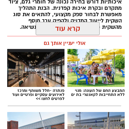
איכותיות דורש בחירה נכונה של חומרי גלם, ציוד
מתקדם ובקרת איכות קפדנית. הבנת התהליך
מאפשרת לבחור ספק מקצועי, להתאים את סוג
למה הקלטה יכולה להשתלב בתהליך לימוד
השקית לייעוד המדויק ולהפיק ערך מוסף
אנגלית?
מהשקית כמוצר מיתוגי ולא רק ככלי נשיאה.
קרא עוד
בתהליך של לימוד אנגלית, לא תמיד מספיק להבין
תוכן שיווקי / 09:08 08.07.26
אולי יעניין אותך גם
את ההסבר פעם אחת. התלמיד נדרש לזכור אוצר
מילים, לזהות מבנים דקדוקיים, לשפר הגייה
ולהשתמש בשפה במהירות, לעיתים ללא זמן
לחשוב על כל מילה.
תגים:
שקיות ניילון
המבצע החם של העונה: מנוי
פנתרה -חלל משותף ומרכז
ללא התחייבות לקאנטרי בת ים
לאירועים עסקיים ופרטיים ועוד
לפרטים לחצו >>
חומרי הגלם: פוליאתילן וסוגי הפלסטיק המרכזיים
הבסיס לרוב שקיות הניילון הוא פוליאתילן (PE) –
פולימר תרמופלסטי המופק מנפט או גז טבעי.