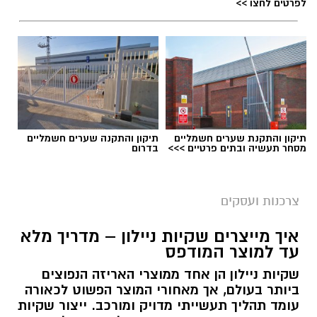
לפרטים לחצו >>
תיקון והתקנת שערים חשמליים
תיקון והתקנה שערים חשמליים
מסחר תעשיה ובתים פרטיים >>>
בדרום
magnific
צרכנות ועסקים
הסיבה אינה בהכרח חוסר הקשבה או קושי בהבנה.
מידע חדש דורש חזרה, תרגול ושימוש פעיל כדי
איך מייצרים שקיות ניילון – מדריך מלא
עד למוצר המודפס
להפוך לידע שאפשר לשלוף בזמן שיחה, כתיבה או
מבחן. כאן יכולה הקלטת השיעור, כאשר היא
שקיות ניילון הן אחד ממוצרי האריזה הנפוצים
ביותר בעולם, אך מאחורי המוצר הפשוט לכאורה
מתבצעת בהסכמה ובאמצעות כלי מתאים, להפוך
עומד תהליך תעשייתי מדויק ומורכב. ייצור שקיות
מעותק של המפגש לכלי עבודה שימושי.