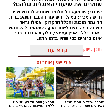
שומרים את שיעורי האנגלית שלהם?
יש רגע שכמעט כל תלמיד שמנסה לרכוש שפה
חדשה מכיר: במהלך השיעור ההסבר נשמע ברור,
הדוגמה מובנת והכלל הדקדוקי אפילו נראה
פשוט. כמה ימים לאחר מכן, כשמנסים להשתמש
באותו כלל באופן עצמאי, חלק מהפרטים כבר
אינם ברורים כפי שהיו בזמן אמת.
תוכן שיווקי / 15:38 29.07.26
קרא עוד
אולי יעניין אותך גם
תגים:
מהפכת ההקלטה
פנתרה -חלל משותף ומרכז
המבצע החם של העונה: מנוי
לאירועים עסקיים ופרטיים ועוד
ללא התחייבות לקאנטרי בת ים