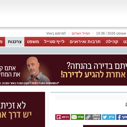
|
המייל האדום
|
לפרסום באתר
ט
קהילה
תרבות ואירועים
לייף סטייל
משפט
צרכנות
מג