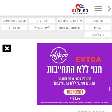
חדשות
אודות בת ים נט
קהילה
תרבות ואירועים
מגזין
חדשות ארציות
לייף סטייל
צרכנות
הבלוגים