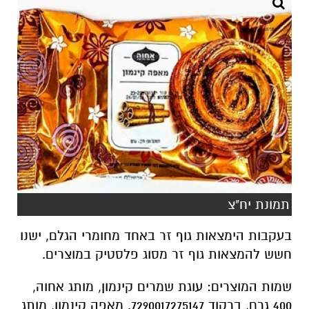
תמונת יח"צ
בעקבות הימצאות גוף זר באחד מחומרי הגלם, ישנו
חשש להמצאות גוף זר מסוג פלסטיק במוצרים.
שמות המוצרים: עוגת שמרים קינמון, מותג אחוה,
400 גרם, ברקוד 7290017275147. מאפה קינמון, מותג