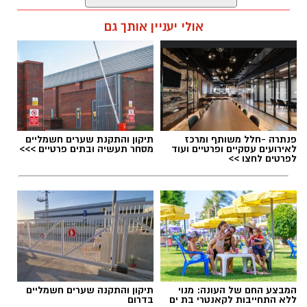
בתהליך של לימוד אנגלית, לא תמיד מספיק להבין
תוכן שיווקי / 09:08 08.07.26
אולי יעניין אותך גם
את ההסבר פעם אחת. התלמיד נדרש לזכור אוצר
מילים, לזהות מבנים דקדוקיים, לשפר הגייה
ולהשתמש בשפה במהירות, לעיתים ללא זמן
לחשוב על כל מילה.
תגים:
שקיות ניילון
פנתרה -חלל משותף ומרכז
תיקון והתקנת שערים חשמליים
לאירועים עסקיים ופרטיים ועוד
מסחר תעשיה ובתים פרטיים >>>
לפרטים לחצו >>
חומרי הגלם: פוליאתילן וסוגי הפלסטיק המרכזיים
הבסיס לרוב שקיות הניילון הוא פוליאתילן (PE) –
פולימר תרמופלסטי המופק מנפט או גז טבעי.
בתהליך פטרוכימי הופכים את חומרי הגלם
למונומרים, ולאחר מכן לפולימרים ארוכי שרשרת
היוצרים גרנולות פלסטיק. שני הסוגים העיקריים הם
המבצע החם של העונה: מנוי
תיקון והתקנה שערים חשמליים
פוליאתילן בצפיפות נמוכה (LDPE) המתאים
ללא התחייבות לקאנטרי בת ים
בדרום