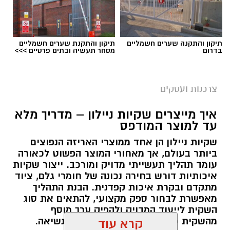
תיקון והתקנה שערים חשמליים
תיקון והתקנת שערים חשמליים
בדרום
מסחר תעשיה ובתים פרטיים >>>
magnific
צרכנות ועסקים
הסיבה אינה בהכרח חוסר הקשבה או קושי בהבנה.
מידע חדש דורש חזרה, תרגול ושימוש פעיל כדי
איך מייצרים שקיות ניילון – מדריך מלא
עד למוצר המודפס
להפוך לידע שאפשר לשלוף בזמן שיחה, כתיבה או
מבחן. כאן יכולה הקלטת השיעור, כאשר היא
שקיות ניילון הן אחד ממוצרי האריזה הנפוצים
ביותר בעולם, אך מאחורי המוצר הפשוט לכאורה
מתבצעת בהסכמה ובאמצעות כלי מתאים, להפוך
עומד תהליך תעשייתי מדויק ומורכב. ייצור שקיות
מעותק של המפגש לכלי עבודה שימושי.
איכותיות דורש בחירה נכונה של חומרי גלם, ציוד
מתקדם ובקרת איכות קפדנית. הבנת התהליך
מאפשרת לבחור ספק מקצועי, להתאים את סוג
למה הקלטה יכולה להשתלב בתהליך לימוד
השקית לייעוד המדויק ולהפיק ערך מוסף
אנגלית?
מהשקית כמוצר מיתוגי ולא רק ככלי נשיאה.
קרא עוד