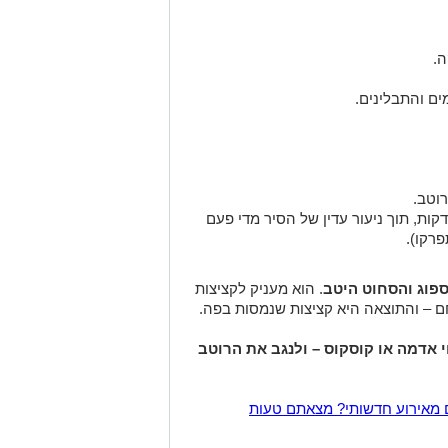
.
ים והתבלינים.
וטב.
סים ומבשלים על אש נמוכה כ־40 דקות, תוך ניעור עדין של הסיר מדי פעם
רקו).
פוג והסחוט היטב
. הוא מעניק לקציצות
לחם – והתוצאה היא קציצות שנמסות בפה.
י אדמה או קוסקוס – ולנגב את הרוטב
 מאירוע חדשותי? מצאתם טעות