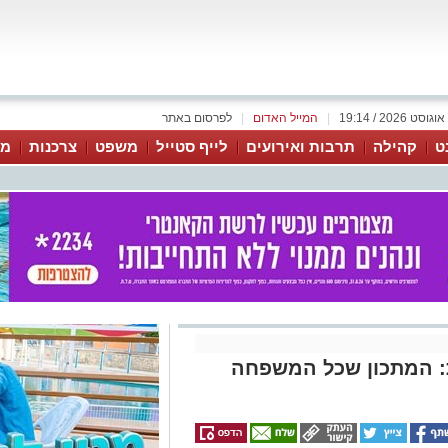
|
המייל האדום
|
לפרסום באתר
ט
קהילה
תרבות ואירועים
לייף סטייל
משפט
צרכנות
מג
ת: המתכון שכל המשפחה