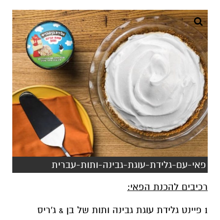
פאי-עם-גלידת-עוגת-גבינה-ותות-עברית
רכיבים להכנת הפאי:
1 פיינט גלידת עוגת גבינה ותות של בן & ג'ריס