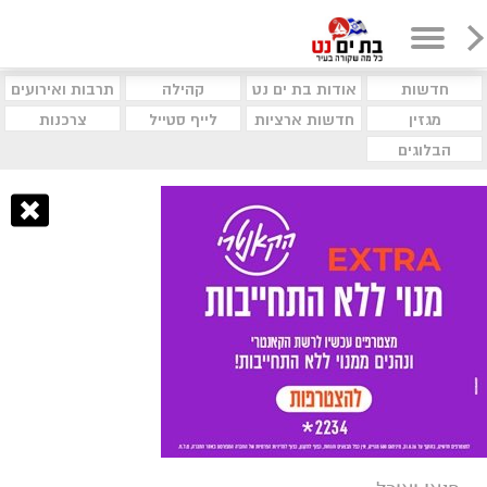
חדשות
אודות בת ים נט
קהילה
תרבות ואירועים
מגזין
חדשות ארציות
לייף סטייל
צרכנות
הבלוגים