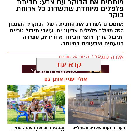
פותחים את הבוקר עם צבע: חביתת
פלפלים מיוחדת שתשדרג כל ארוחת
בוקר
מחפשים לשדרג את החביתה של הבוקר? המתכון
הזה משלב פלפלים צבעוניים, עשבי תיבול טריים
ותיבול עדין, ויוצר חביתה אוורירית, עשירה
בטעמים וצבעונית במיוחד.
אלדה נתנאל / 10:21 07.08.26
קרא עוד
אולי יעניין אותך גם
תגים:
חביתת ירק
תיקון והתקנה שערים חשמליים
המבצע החם של העונה: מנוי