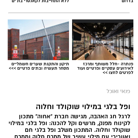
בדרום
ללא התחייבות לקאנטרי בת ים
פנתרה -חלל משותף ומרכז
תיקון והתקנת שערים חשמליים
לאירועים עסקיים ופרטיים ועוד
מסחר תעשיה ובתים פרטיים >>>
לפרטים לחצו >>
ai
מצרכים (ל-2 מנות)
פנאי ואוכל
4 ביצים
ופל בלגי במילוי שוקולד וחלוה
½ פלפל אדום, חתוך לקוביות קטנות
לרגל חג האהבה, מגישה חברת "אחוה" מתכון
½ פלפל צהוב, חתוך לקוביות קטנות
לקינוח מפנק, מרשים וקל להכנה: ופל בלגי במילוי
¼ פלפל ירוק, חתוך לקוביות קטנות
שוקולד וחלוה. המתכון משלב ופל בלגי חם
½ בצל קטן קצוץ דק (לא חובה)
ואוורירי עם מילוי עשיר של ממרח חלוה וממרח