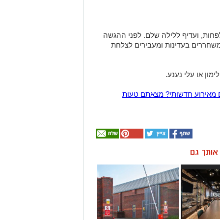
עוגה למקרר ל־6–8 שעות לפחות, ועדיף ללילה שלם. לפני ההגשה
משחררים בעדינות ומעבירים לצלחת
מון או עלי נענע.
 מאירוע חדשותי? מצאתם טעות
ן אותך גם