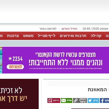
|
המייל האדום
|
לפרסום באתר
ט
קהילה
תרבות ואירועים
לייף סטייל
משפט
צרכנות
מג
 המאוזנת