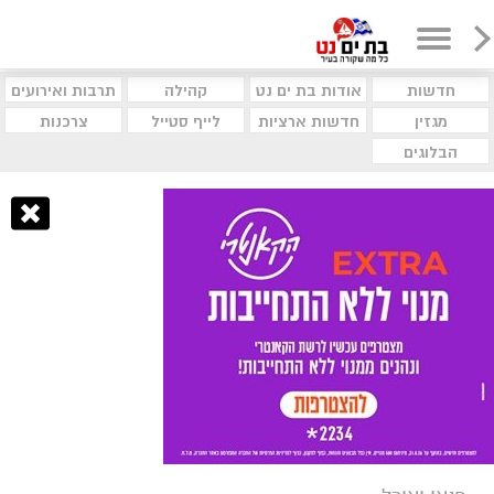
חדשות
אודות בת ים נט
קהילה
תרבות ואירועים
מגזין
חדשות ארציות
לייף סטייל
צרכנות
הבלוגים