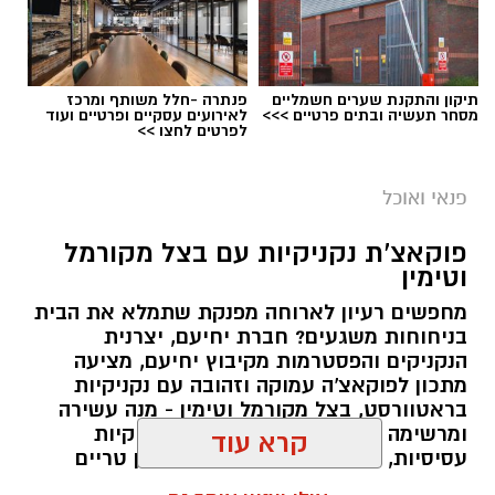
1 כפית תמצית וניל
1/4 כוס שמן (או חמאה מומסת)
תיקון והתקנת שערים חשמליים
פנתרה -חלל משותף ומרכז
מסחר תעשיה ובתים פרטיים >>>
לאירועים עסקיים ופרטיים ועוד
chatgpt
1 כוס חלב
לפרטים לחצו >>
מצרכים
1 כף אבקת אפייה
פנאי ואוכל
לתחתית
קורט מלח
45 קרקרים מלוחים (Saltine)
פוקאצ'ת נקניקיות עם בצל מקורמל
10 כפות חמאה מומסת
וטימין
למילוי
:
2 כפות סוכר
מחפשים רעיון לארוחה מפנקת שתמלא את הבית
בניחוחות משגעים? חברת יחיעם, יצרנית
1/2 כוס
ממרח חלוה של "אחוה"
הנקניקים והפסטרמות מקיבוץ יחיעם, מציעה
מתכון לפוקאצ'ה עמוקה וזהובה עם נקניקיות
1/2 כוס
ממרח טחינה בטעם שוקולד ללא תוספת
בראטוורסט, בצל מקורמל וטימין - מנה עשירה
סוכר של "אחוה
"
ומרשימה שמשלבת בצק אוורירי, נקניקיות
עסיסיות, בצלים מתקתקים, עלי טימין טריים
אופן ההכנה
:
ושמן זית. התוצאה היא ארוחה שלמה חמה
קרא עוד