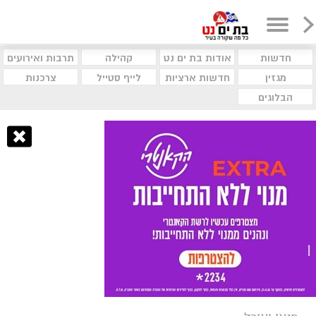
חדשות
אודות בת ים נט
קהילה
תרבות ואירועים
מגזין
חדשות ארציות
לייף סטייל
צרכנות
הבלוגים