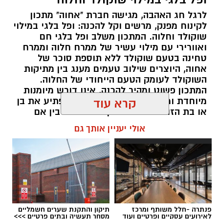
לרגל חג האהבה, מגישה חברת "אחוה" מתכון
לקינוח מפנק, מרשים וקל להכנה: ופל בלגי במילוי
שוקולד וחלוה. המתכון משלב ופל בלגי חם
ואוורירי עם מילוי עשיר של ממרח חלוה וממרח
טחינה בטעם שוקולד ללא תוספת סוכר של
אחוה, היוצרים שילוב טעמים מענג בין מתיקות
השוקולד לעומק הטעם הייחודי של החלוה.
המתכון פשוט ומהיר להכנה, אינו דורש מיומנות
מיוחדת ומתאים לכל מי שמעוניין להפתיע את בן
קרא עוד
או בת הזוג במחווה מתוקה ומיוחדת. בין אם
מדובר בארוחת בוקר מפנקת, קינוח לארוחה
אולי יעניין אותך גם
רומנטית או פינוק זוגי בסוף היום, הוופל הבלגי
בטעם שוקולד וחלוה יהפוך כל רגע לחגיגה של
אהבה. ט"ו באב שמח!
אלדה נתנאל / 09:09 26.07.26
פנתרה -חלל משותף ומרכז
תיקון והתקנת שערים חשמליים
לאירועים עסקיים ופרטיים ועוד
מסחר תעשיה ובתים פרטיים >>>