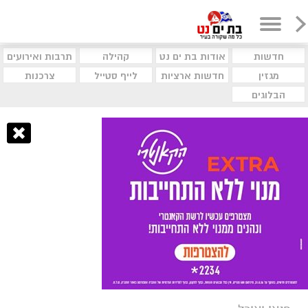
חדשות
אודות בת ים נט
קהילה
תרבות ואירועים
מגזין
חדשות ארציות
לייף סטייל
צרכנות
הבלוגים