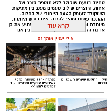
טחינה בטעם שוקולד ללא תוספת סוכר של
אחוה, היוצרים שילוב טעמים מענג בין מתיקות
השוקולד לעומק הטעם הייחודי של החלוה.
המתכון פשוט ומהיר להכנה, אינו דורש מיומנות
מיוחדת ומתאים לכל מי שמעוניין להפתיע את בן
קרא עוד
או בת הזוג במחווה מתוקה ומיוחדת. בין אם
מדובר בארוחת בוקר מפנקת, קינוח לארוחה
אולי יעניין אותך גם
רומנטית או פינוק זוגי בסוף היום, הוופל הבלגי
בטעם שוקולד וחלוה יהפוך כל רגע לחגיגה של
אהבה. ט"ו באב שמח!
אלדה נתנאל / 09:09 26.07.26
תיקון והתקנה שערים חשמליים
פנתרה -חלל משותף ומרכז
בדרום
לאירועים עסקיים ופרטיים ועוד
לפרטים לחצו >>
תגים:
ופל בלגי במילוי שוקולד וחלוה