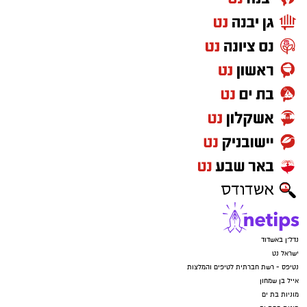
1 כוס חלב
1 כף אבקת אפייה
קורט מלח
למילוי
:
1/2 כוס
ממרח חלוה של "אחוה"
1/2 כוס
ממרח טחינה בטעם שוקולד ללא תוספת
סוכר של "אחוה
"
אופן ההכנה
:
נדל"ן באשדוד
ישראל נט
מכינים את הבלילה: בקערה טורפים את
נטיפס - רשת חברתית לטיפים והמלצות
הביצים, הסוכר ותמצית הווניל.
אייל בן שמחון
מוסיפים את השמן והחלב וממשיכים לטרוף
מוניות בת ים