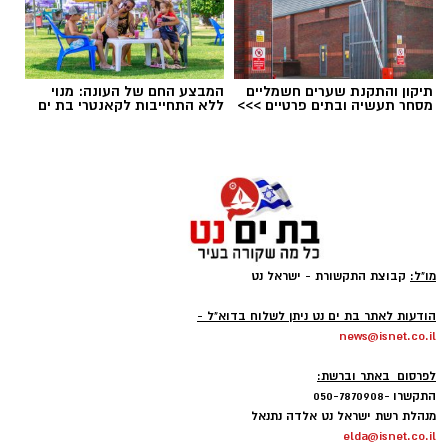
תיקון והתקנת שערים חשמליים
המבצע החם של העונה: מנוי
מסחר תעשיה ובתים פרטיים >>>
ללא התחייבות לקאנטרי בת ים
מו"ל:
קבוצת התקשורת - ישראל נט
-
ופל בלגי במילוי שוקולד וחלוה צילום הדס ניצן
הודעות לאתר בת ים נט ניתן לשלוח בדוא"ל -
news@isnet.co.il
מצרכים (לכ-4 ופלים גדולים
):
-
לפרסום באתר וברשת:
התקשרו -050-7870908
1 ו-1/2 כוסות קמח
מנהלת רשת ישראל נט אלדה נתנאל
elda@isnet.co.il