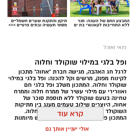
המבצע החם של העונה: מנוי
תיקון והתקנת שערים חשמליים
ללא התחייבות לקאנטרי בת ים
מסחר תעשיה ובתים פרטיים >>>
ai
מצרכים (ל-2 מנות)
פנאי ואוכל
4 ביצים
ופל בלגי במילוי שוקולד וחלוה
½ פלפל אדום, חתוך לקוביות קטנות
לרגל חג האהבה, מגישה חברת "אחוה" מתכון
½ פלפל צהוב, חתוך לקוביות קטנות
לקינוח מפנק, מרשים וקל להכנה: ופל בלגי במילוי
¼ פלפל ירוק, חתוך לקוביות קטנות
שוקולד וחלוה. המתכון משלב ופל בלגי חם
½ בצל קטן קצוץ דק (לא חובה)
ואוורירי עם מילוי עשיר של ממרח חלוה וממרח
2 כפות פטרוזיליה קצוצה
טחינה בטעם שוקולד ללא תוספת סוכר של
אחוה, היוצרים שילוב טעמים מענג בין מתיקות
2 כפות עירית קצוצה
השוקולד לעומק הטעם הייחודי של החלוה.
קרא עוד
2 כפות גבינה בולגרית מפוררת (לא חובה)
המתכון פשוט ומהיר להכנה, אינו דורש מיומנות
½ כפית פפריקה מתוקה
מיוחדת ומתאים לכל מי שמעוניין להפתיע את בן
אולי יעניין אותך גם
קורט כורכום (לצבע)
או בת הזוג במחווה מתוקה ומיוחדת. בין אם