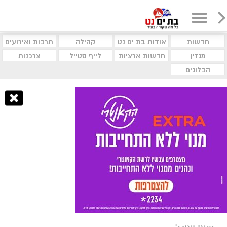
חדשות
אודות בת ים נט
קהילה
תרבות ואירועים
מגזין
חדשות ארציות
לייף סטייל
צרכנות
הבלוגים