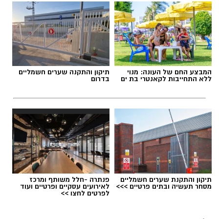
מדובר בארוחת בוקר מפנקת, קינוח לארוחה
מלח ופלפל שחור לפי הטעם
רומנטית או פינוק זוגי בסוף היום, הוופל הבלגי
כפית חמאה וכפית שמן זית לטיגון
בטעם שוקולד וחלוה יהפוך כל רגע לחגיגה של
אהבה. ט"ו באב שמח!
אופן ההכנה
אלדה נתנאל / 09:09 26.07.26
המבצע החם של העונה: מנוי
תיקון והתקנה שערים חשמליים
ללא התחייבות לקאנטרי בת ים
בדרום
תגים:
ופל בלגי במילוי שוקולד וחלוה
תיקון והתקנת שערים חשמליים
פנתרה -חלל משותף ומרכז
מסחר תעשיה ובתים פרטיים >>>
לאירועים עסקיים ופרטיים ועוד
לפרטים לחצו >>
מחממים מחבת עם שמן הזית והחמאה.
מטגנים את הבצל במשך כ-2 דקות.