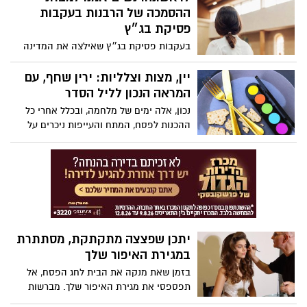
ההסמכה של הרבנות בעקבות
פסיקת בג״ץ
בעקבות פסיקת בג״ץ שאילצה את המדינה
לאפשר זאת, החלו להישלח לראשונה הזמנות
רשמיות לנשים המבקשות לגשת למבחני
יין, מצות וצלליות: ירין שחף, עם
ההסמכה של הרבנות הראשית. הנשים שזומנו
המראה הנכון לליל הסדר
צפויות להיבחן במגוון מקצועות קודש מסלול
נכון, אלה ימים של מלחמה, ובכלל אחרי כל
שהיה עד כה פתוח בעיקר לאברכים ותלמידי
ההכנות לפסח, המתח והעייפות ניכרים על
ישיבות. (כך פורסם בעיתון "ישראל היום").
הפנים. אבל, עם קצת צבעים אביביים רכים
(ורוד, אפרסק, שמפניה) שפתיים מודגשות,
בגימור סאטן, -תוכלי להביא איתך לשולחן
זוהר חגיגי
יתכן שפצצה מתקתקת, מסתתרת
במגירת האיפור שלך
בזמן שאת מנקה את הבית לחג הפסח, אל
תפספסי את מגירת האיפור שלך. מברשות
איפור לא נקיות הופכות למסוכנות לשימוש