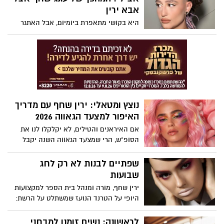
מערכת שמפעילה אותנו סביב קשר, חיבה
אבא ירין
והיקשרות, מפעילה אותנו גם סביב אוכל. רק
היא בקושי מתאפרת ביומיום, אבל האתגר
שהפעם, במקום לרדוף אחרי הודעה או
הנועז שהציבה מעצבת התכשיטים לאביה,
חיבוק, המוח רודף אחרי עוד ביס ומחפש דרך
המאפר הלאומי, הוליד מהפך היסטרי
מהירה להירגע.
ברשתות. הצצה מאחורי הקלעים.
נוצץ ומטאלי: ירין שחף עם מדריך
האיפור למצעד הגאווה 2026
אם האיראנים והטילים, לא יקלקלו לנו את
הסופ"ש, הרי שמצעד הגאווה השנה יקבל
חיזוק אופנתי בעזרת איפור מטאלי. ו...כדי
שהאיפור גם ישרוד את החום, הלחות
שפתיים לבנות לא רק לחג
והריקודים, הקפידו על השלבים הבאים:
שבועות
ירין שחף, מורה ומנהל בית הספר למקצועות
היופי על הטרנד הנועז שמשתלט על הרשת:
למה כולן מחפשות עכשיו ליפסטיק לבן, ואיך
את יכולה לאמץ אותו בלי להיראות חיוורת?
לראשונה: נשים זומנו למבחני