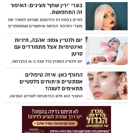
ואף עלולות להוביל לגירויי עור ודלקות עיניים.
בוגרי 'ירין שחף' מציגים: האיפור
מה עושים? חופפים ולא מחפפים. ירין שחף,
זה התחפושת.
מנהל בית הספר למקצועות היופי, עם
פורים בפתח וזו הזדמנות מצוינת לאוורר את
ההסברים:
מוצרי האיפור הפחות שימושיים שמסתתרים
אצלנו במגירה לטובת יצירה איפורית מרהיבה
שתסובב ראשים. קבלו כמה דוגמאות
יום ולנטיין 2026: אהבה, מיניות
והסברים איך לאמץ בלי להתאמץ?
ואינטימיות אצל מתמודדים עם
סרטן
יום ולנטיין המצוין בכל שנה ב-14 בפברואר,
הוא חג האהבה הנחגג במדינות רבות ברחבי
העולם. גם בישראל רבים מציינים את המועד
החורף כאן: איזה טיפולים
כיום אהבה, בנוסף לחגיגות ט"ו באב. לרגל יום
אסתטיים וניתוחים פלסטיים
זה מספרת לנה קורץ אלמוג, מטפלת במיניות
מתאימים לעונה?
באגודה למלחמה בסרטן, על חשיבות האהבה,
החורף הוא חלון הזדמנויות לשדרוג המראה,
המיניות והאינטימיות למתמודדים עם מחלת
קרינת השמש נחלשת, מה שמפחית את
הסרטן:
הסיכון לפיגמנטציה או לצלקות כהות
שעלולות להיווצר בזמן ההחלמה מניתוח
פלסטי או טיפול אסתטי. השכבות של בגדי
החורף הן הכיסוי האידיאלי לתחבושות