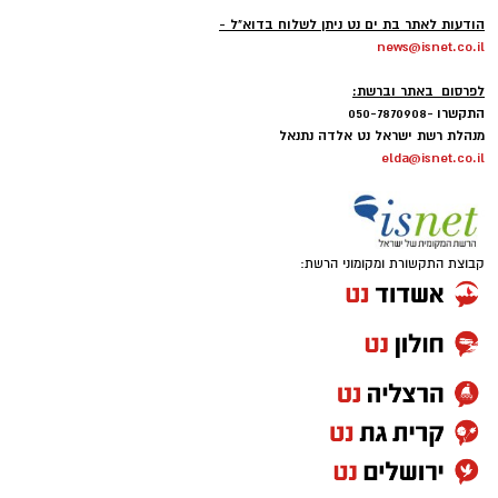
-
הודעות לאתר בת ים נט ניתן לשלוח בדוא"ל -
news@isnet.co.il
-
לפרסום באתר וברשת:
התקשרו -050-7870908
מנהלת רשת ישראל נט אלדה נתנאל
elda@isnet.co.il
קבוצת התקשורת ומקומוני הרשת: