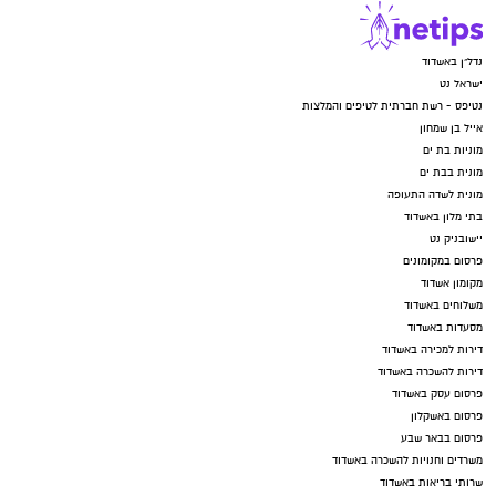
נדל"ן באשדוד
ישראל נט
נטיפס - רשת חברתית לטיפים והמלצות
אייל בן שמחון
מוניות בת ים
מונית בבת ים
מונית לשדה התעופה
בתי מלון באשדוד
יישובניק נט
פרסום במקומונים
מקומון אשדוד
משלוחים באשדוד
מסעדות באשדוד
דירות למכירה באשדוד
דירות להשכרה באשדוד
פרסום עסק באשדוד
פרסום באשקלון
פרסום בבאר שבע
משרדים וחנויות להשכרה באשדוד
שרותי בריאות באשדוד