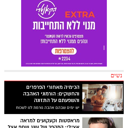
נשים
הכימיה מאחורי הפרפרים
והחשקים: הורמוני האהבה
והשפעתם על התזונה
יש ימים שבהם אהבה גורמת לנו לשכוח
לאכול. ויש ימים שבהם היא גורמת לנו לאכול
ללא הרף, בעיקר כשמשהו בקשר לא יציב. זה
מראסטות וקעקועים למראה
לא "חולשת אופי", אלא ביולוגיה: אותה
אצילי: המהפך של עונג שחף אצל