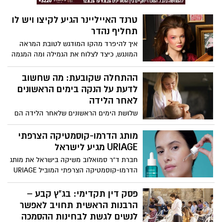
שמחפש מותגי־על בתחומי הבישום, האיפור
טרנד האייליינר הגיע לקיצו ויש לו
והקוסמטיקה – באיכות ללא פשרות.
תחליף נהדר
איך להיפרד מהקו המודגש לטובת המראה
המונגש, כיצד לצלוח את הגמילה ומה המגמה
הבאה? ירין שחף, מנהל בית הספר למקצועות
היופי, עם מילות פרידה לפס השחור וגם על
ההתחלה שקובעת: מה שחשוב
הגוון המפתיע שתרצו להיסחף איתו
לדעת על הנקה בימים הראשונים
לאחר הלידה
שלושת הימים הראשונים שלאחר הלידה הם
חלון הזדמנויות להנקה מוצלחת. נטלה מרדכי,
יועצת הנקה מוסמכת, מנהלת אחיות בריאות
מותג הדרמו-קוסמטיקה הצרפתי
האישה במכבי שירותי בריאות, מסבירה כיצד
URIAGE מגיע לישראל
לעשות את זה נכון – ומה כדאי להכיר כבר
חברת ד"ר סמואלוב משיקה בישראל את מותג
מהרגע הראשון.
הדרמו-קוסמטיקה הצרפתי המוביל URIAGE
– לרגל ההשקה יצא המותג בקמפיין רחב
בהשקעה של 3 מיליון ₪
פסק דין תקדימי: בג"ץ קבע –
הרבנות הראשית תחויב לאפשר
לנשים לגשת לבחינות ההסמכה