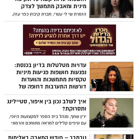
מינית ומאבק מתמשך לצדק
הזמרת שי לי עטרי, חברת קיבוץ כפר עזה,
ששכלה את בעלה יהב וינר ז"ל ב7 באוקטובר
כאשר הגן עליה ועל ביתם, נפתחה לראשונה
מול המצלמות וסיפרה על מסע כאוב נוסף
שעברה בחייה. בתוכנית "חשיפה" עם חיים
אתגר בקשת 12 שיתפה עטרי את עדותה
האישית על תקיפה מינית אלימה שלטענתה
עברה במהלך תקופת לימודיה ברימון , ועל
עדויות מטלטלות בדיון בכנסת:
המאבק לצדק
נפגעות חושפות פגיעות מיניות
טקסיות מתמשכות והוועדות
דורשות התערבות דחופה של
רשויות האכיפה
איך לשלב נכון בין איפור, סטיילינג
בדיון מיוחד שנערך בוועדה לקידום מעמד
ותסרוקת?
האישה ובוועדה המיוחדת לענייני צעירים,
נחשפו השבוע עדויות נוספות של נשים
ירין שחף, מנהל בית הספר למקצועות היופי,
שסיפרו על פגיעות מיניות מאורגנות וטקסיות
עם טיפים קלילים למראה מתוחכם והרמוני
לאורך שנים. הדוברות תיארו מעשי התעללות
קשים שבוצעו בהן בילדותן, לעיתים על ידי
נובמבר – חודש המאבק באלימות