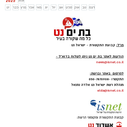
2025
2026
דצמ
נוב
אוק
ספט
אוג
יול
יונ
מאי
אפר
מרץ
פבר
ינו
מו"ל:
קבוצת התקשורת - ישראל נט
-
הודעות לאתר בת ים נט ניתן לשלוח בדוא"ל -
news@isnet.co.il
-
לפרסום באתר וברשת:
התקשרו -050-7870908
מנהלת רשת ישראל נט אלדה נתנאל
elda@isnet.co.il
קבוצת התקשורת ומקומוני הרשת: