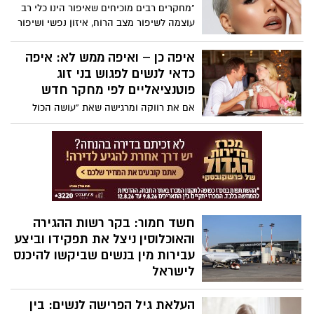
חמורות, ובהן מעשה מגונה, שימוש לרעה בכח
"מחקרים רבים מוכיחים שאיפור הינו כלי רב
משרה ושיבוש מהלכי משפט, וזאת בכתב
עוצמה לשיפור מצב הרוח, איזון נפשי ושיפור
אישום מתוקן שהוגש על ידי עו"ד נטלי חגי
הביטחון העצמי". כך תעשי זאת נכון:
מהמחלקה לחקירות שוטרים, לאחר חקירה
איפה כן – ואיפה ממש לא: איפה
שנוהלה על ידי צוות מרכז במח"ש
כדאי לנשים לפגוש בני זוג
פוטנציאליים לפי מחקר חדש
אם את רווקה ומרגישה שאת "עושה הכול
נכון" – יוצאת, מדברת, יוזמת, פותחת את הלב
– אבל עדיין לא מוצאת זוגיות, אולי הגיע
הזמן לבדוק לא מה את עושה, אלא איפה את
עושה את זה.
חשד חמור: בקר רשות ההגירה
והאוכלוסין ניצל את תפקידו וביצע
עבירות מין בנשים שביקשו להיכנס
לישראל
משטרת ישראל סיימה חקירה מקיפה
העלאת גיל הפרישה לנשים: בין
וממושכת שעניינה חשדות לעבירות מין