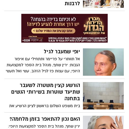
לרבנות
פסק דין היסטורי ודרמטי ניתן אתמול (שני)
בבית המשפט העליון: ברוב של שלושה
שופטים, וללא התנגדות, קבע בג"ץ כי הרבנות
הראשית לישראל מחויבת לאפשר לנשים
לגשת לבחינות ההסמכה לרבנות, בדיוק כמו
גברים.
יופי שמעבר לגיל
אל תוותרי על פריימר ותתחילי עם איפור
הגבות: ירין שחף, מנהל בית הספר למקצועות
היופי, עם עצות פז לגיל הזהב. עשי ואל תעשי
מדריך האיפור לגיל השלישי:
הורשע קצין משטרה לשעבר
שתיעד שוטרות בשירותי הנשים
בתחנה
בית משפט השלום בראשון לציון הרשיע את
אורן בן משה, מפקד יחידת "הונאה מרכז"
במשטרת ישראל לשעבר, לאחר שהודה
האם נכון להתאפר בזמן מלחמה?
במסגרת הסדר טיעון דיוני, בשורת עבירות
ירין שחף, מנהל בית הספר למקצועות היופי: