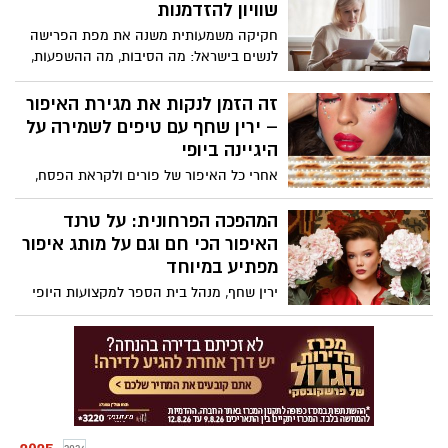
חמורות שבוצעו, לכאורה, על ידי תושב הדרום
שוויון להזדמנות
בשנות ה-30 לחייו, המשמש כבקר ברשות
חקיקה משמעותית משנה את מפת הפרישה
ההגירה והאוכלוסין בנתב"ג. החקירה התנהלה
לנשים בישראל: מה הסיבות, מה ההשפעות,
ביחידה המרכזית של מחוז ירושלים (ימ"ר)
והאם זה מהלך לטובתן?
והובילה היום להגשת הצהרת תובע לקראת
זה הזמן לנקות את מגירת האיפור
כתב אישום, שצפוי להיות מוגש בימים
– ירין שחף עם טיפים לשמירה על
הקרובים על ידי פרקליטות מחוז מרכז.
היגיינה ביופי
אחרי כל האיפור של פורים ולקראת הפסח,
הגיע הזמן לסדר וניקיון במגירת האיפור.
מברשות וספוגי מייק-אפ שהיו בשימוש,
המהפכה הפרחונית: על טרנד
הופכים למצע חיידקים ומקור לסכנות. ירין
האיפור הכי חם וגם על מותג איפור
שחף, מנהל בית הספר למקצועות היופי עם
מפתיע במיוחד
רגע על היגיינה:
ירין שחף, מנהל בית הספר למקצועות היופי
וחזאי טרנדים עם מגמות הסטייל לשנים 25-26
והדרך לעשות זאת נכון