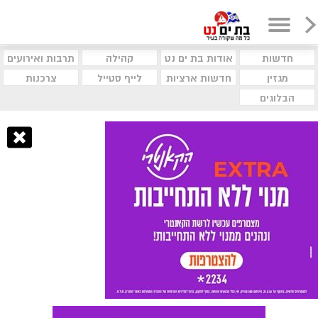
חדשות
אודות בת ים נט
קהילה
תרבות ואירועים
מגזין
חדשות ארציות
לייף סטייל
צרכנות
הבלוגים