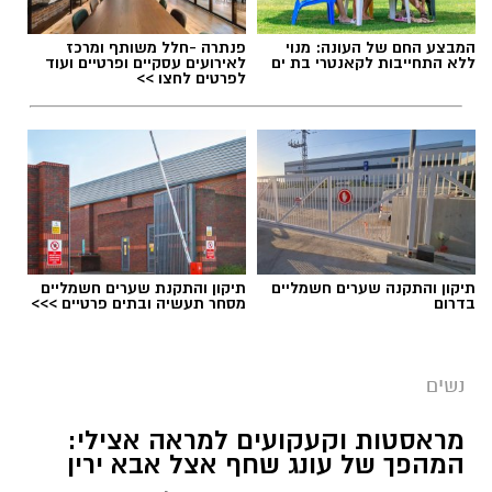
תגים:
הורמוני האהבה והשפעתם על התזונה
המבצע החם של העונה: מנוי
פנתרה -חלל משותף ומרכז
ללא התחייבות לקאנטרי בת ים
לאירועים עסקיים ופרטיים ועוד
לפרטים לחצו >>
תיקון והתקנה שערים חשמליים
תיקון והתקנת שערים חשמליים
בדרום
מסחר תעשיה ובתים פרטיים >>>
נשים
צילום יחצ
מראסטות וקעקועים למראה אצילי:
המהפך של עונג שחף אצל אבא ירין
לכבוד טו באב ביקשנו מ
ורוניקה מייזלר, דיאטנית