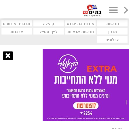
חדשות
אודות בת ים נט
קהילה
תרבות ואירועים
מגזין
חדשות ארציות
לייף סטייל
צרכנות
הבלוגים