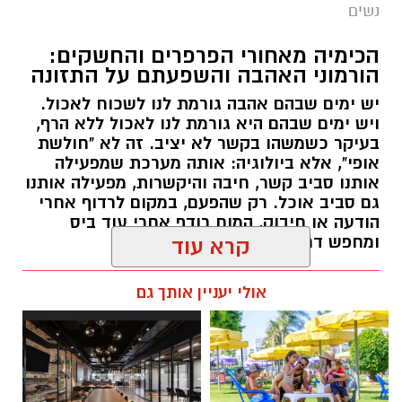
נשים
הכימיה מאחורי הפרפרים והחשקים:
הורמוני האהבה והשפעתם על התזונה
יש ימים שבהם אהבה גורמת לנו לשכוח לאכול.
ויש ימים שבהם היא גורמת לנו לאכול ללא הרף,
בעיקר כשמשהו בקשר לא יציב. זה לא "חולשת
אופי", אלא ביולוגיה: אותה מערכת שמפעילה
אותנו סביב קשר, חיבה והיקשרות, מפעילה אותנו
גם סביב אוכל. רק שהפעם, במקום לרדוף אחרי
הודעה או חיבוק, המוח רודף אחרי עוד ביס
ומחפש דרך מהירה להירגע.
קרא עוד
אלדה נתנאל / 09:38 23.07.26
אולי יעניין אותך גם