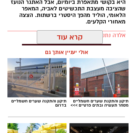
קלינית בשיטת
NLP
ויועצת לחברת הרבלייף,
היא בקושי מתאפרת ביומיום, אבל האתגר הנועז
שהציבה מעצבת התכשיטים לאביה, המאפר
לעשות סדר בכימיה שמאחורי הפרפרים והחשקים,
הלאומי, הוליד מהפך היסטרי ברשתות. הצצה
ובעיקר להבין למה לפעמים אנחנו לא רעבים
מאחורי הקלעים.
לאוכל, אלא למשהו הרבה יותר עמוק ובסיסי.
אלדה נתנאל / 09:19 08.07.26
קרא עוד
אולי יעניין אותך גם
תגים:
המהפך של עונג שחף אצל אבא ירין
תיקון והתקנת שערים חשמליים
תיקון והתקנה שערים חשמליים
מסחר תעשיה ובתים פרטיים >>>
בדרום