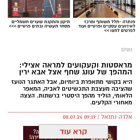
פנתרה -חלל משותף ומרכז
תיקון והתקנת שערים חשמליים
לאירועים עסקיים ופרטיים ועוד
מסחר תעשיה ובתים פרטיים >>>
לפרטים לחצו >>
נשים
צילום יחצ
מראסטות וקעקועים למראה אצילי:
המהפך של עונג שחף אצל אבא ירין
לכבוד טו באב ביקשנו מ
ורוניקה מייזלר, דיאטנית
קלינית בשיטת
NLP
ויועצת לחברת הרבלייף,
היא בקושי מתאפרת ביומיום, אבל האתגר הנועז
שהציבה מעצבת התכשיטים לאביה, המאפר
לעשות סדר בכימיה שמאחורי הפרפרים והחשקים,
הלאומי, הוליד מהפך היסטרי ברשתות. הצצה
ובעיקר להבין למה לפעמים אנחנו לא רעבים
מאחורי הקלעים.
לאוכל, אלא למשהו הרבה יותר עמוק ובסיסי.
אלדה נתנאל / 09:19 08.07.26
קרא עוד