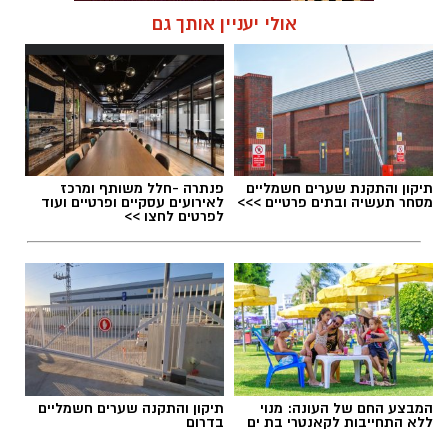
אולי יעניין אותך גם
תגים:
המהפך של עונג שחף אצל אבא ירין
תיקון והתקנת שערים חשמליים
פנתרה -חלל משותף ומרכז
מסחר תעשיה ובתים פרטיים >>>
לאירועים עסקיים ופרטיים ועוד
לפרטים לחצו >>
אוקסיטוצין
אוקסיטוצין מכונה לעיתים "הורמון האהבה" אבל
בפועל הוא בעיקר הורמון של ביטחון, רוגע ושייכות.
הוא משתחרר במצבים של קרבה, מגע, חיבור רגשי
ועוזר לגוף להירגע ולהוריד דריכות.
המבצע החם של העונה: מנוי
תיקון והתקנה שערים חשמליים
ללא התחייבות לקאנטרי בת ים
בדרום
דוגמנית של אבא, עונג שחף באיפור של ירין שחף,