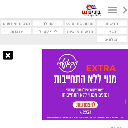
חדשות
אודות בת ים נט
קהילה
תרבות ואירועים
מגזין
חדשות ארציות
לייף סטייל
צרכנות
הבלוגים