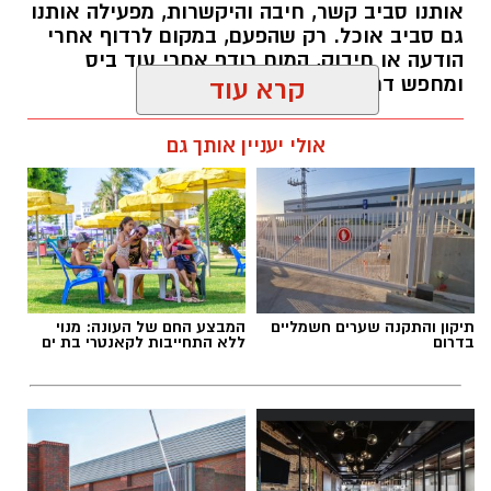
אותנו סביב קשר, חיבה והיקשרות, מפעילה אותנו
גם סביב אוכל. רק שהפעם, במקום לרדוף אחרי
הודעה או חיבוק, המוח רודף אחרי עוד ביס
ומחפש דרך מהירה להירגע.
קרא עוד
אלדה נתנאל / 09:38 23.07.26
אולי יעניין אותך גם
תגים:
הורמוני האהבה והשפעתם על התזונה
תיקון והתקנה שערים חשמליים
המבצע החם של העונה: מנוי
בדרום
ללא התחייבות לקאנטרי בת ים