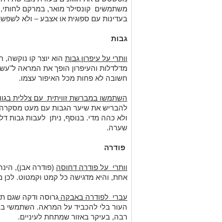
משתמשים קונסילר מואר, במרקם לחותי, שי
בעדינות עם ספוגית או אצבע – ולא לשפשף
גבות
וותרי על עיפרון גבות
הוא יוצר קו נוקשה, 
מדלדלות והעיפרון הופך את המראה ל"עשוי
חשובה לא פחות מכל האיפור עצמו.
השתמשו במברשת זוויתית עם צללית בגוון
להבריש את שיער הגבות עם מעט מסקרה. .
ולא כהה מדי. בנוסף, ניתן לעבות גבות דל
שערה.
פודרה
וותרי על פודרה דחוסה
(פודרה אבן), הינ
אחת, והיא מדגישה כל קמט וקמטוט. לכן מ
עברי לפודרה באבקה
גרוסה ודקה שגם תק
העור בלי להכביד על המראה. השתמשי במ
רבה, בעיקר באזור שמתחת לעיניים.