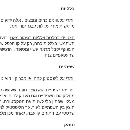
צלליות
וותרי על גוונים כהים ונוצצים
. אלה ידועים 
מודגשות מידי עלולות לבגר עוד יותר.
הצטיידי בפלטת צלליות בגימור מאט
. העדי
השתמשי בצללית כהה, רק על קו הכפל של
העפעף יקבל מראה עשוי ומטופח. הדגישי את
שהעפעפיים צנחו.
שפתיים
וותרי על ליפסטיק כהה או מבריק
. הוא נו
פריימר שפתיים
.הוא מוצר חובה שעושה ל
מחליק את השפתיים וגם מעניק לחות, אבל לא
מעליו שפתון בלי לשנות את הטקסטורה. 
חוצץ בין השפתיים לעור, כך הליפסטיק לא
שרטטי עם התוחם קו עבה. לאחר מכן מלא
סומק