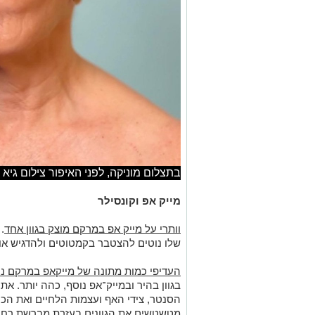
בתצלום מוניקה, לפני האיפור צילום גיא 
מייק אפ וקונסילר
וותרי על מייק אפ במרקם מוצק בגוון אחד
.
שלו נוטים להצטבר בקמטוטים ולהדגיש או
העדיפי כמות מתונה של מייקאפ במרקם נו
בגוון בהיר ובמייק־אפ נוסף, כהה יותר. א
הסנטר, צידי האף ועצמות הלחיים ואת הכה
מטשטשים את הגוונים בעזרת מברשת רחבה