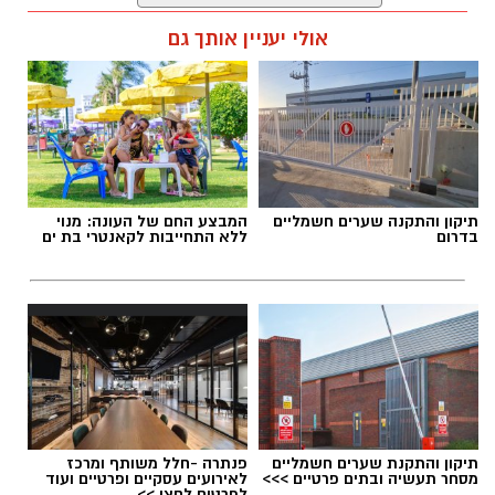
אלדה נתנאל / 09:38 23.07.26
אולי יעניין אותך גם
תגים:
הורמוני האהבה והשפעתם על התזונה
תיקון והתקנה שערים חשמליים
המבצע החם של העונה: מנוי
בדרום
ללא התחייבות לקאנטרי בת ים
תיקון והתקנת שערים חשמליים
פנתרה -חלל משותף ומרכז
מסחר תעשיה ובתים פרטיים >>>
לאירועים עסקיים ופרטיים ועוד
לפרטים לחצו >>