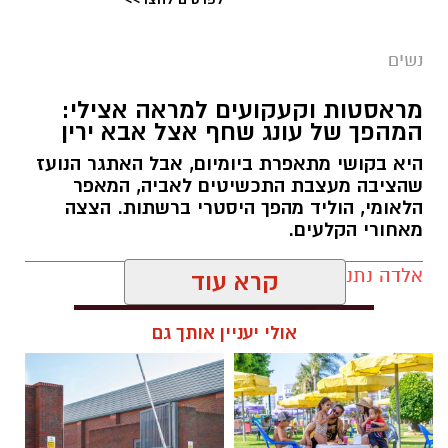
נשים
צילום יחצ
מראסטות וקעקועים למראה אצילי:
המהפך של עונג שחף אצל אבא ירין
לכבוד טו באב ביקשנו מ
ורוניקה מייזלר, דיאטנית
קלינית בשיטת
NLP
ויועצת לחברת הרבלייף,
היא בקושי מתאפרת ביומיום, אבל האתגר הנועז
שהציבה מעצבת התכשיטים לאביה, המאפר
לעשות סדר בכימיה שמאחורי הפרפרים והחשקים,
הלאומי, הוליד מהפך היסטרי ברשתות. הצצה
ובעיקר להבין למה לפעמים אנחנו לא רעבים
מאחורי הקלעים.
לאוכל, אלא למשהו הרבה יותר עמוק ובסיסי.
אלדה נתנאל / 09:19 08.07.26
קרא עוד
אולי יעניין אותך גם
תגים:
המהפך של עונג שחף אצל אבא ירין