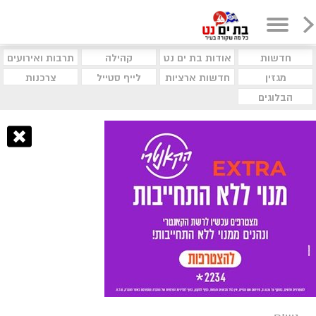
חדשות
אודות בת ים נט
קהילה
תרבות ואירועים
מגזין
חדשות ארציות
לייף סטייל
צרכנות
הבלוגים