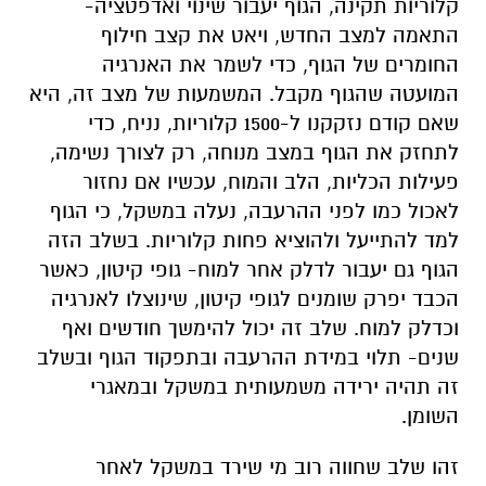
קלוריות תקינה, הגוף יעבור שינוי ואדפטציה-
התאמה למצב החדש, ויאט את קצב חילוף
החומרים של הגוף, כדי לשמר את האנרגיה
המועטה שהגוף מקבל. המשמעות של מצב זה, היא
שאם קודם נזקקנו ל-1500 קלוריות, נניח, כדי
לתחזק את הגוף במצב מנוחה, רק לצורך נשימה,
פעילות הכליות, הלב והמוח, עכשיו אם נחזור
לאכול כמו לפני ההרעבה, נעלה במשקל, כי הגוף
למד להתייעל ולהוציא פחות קלוריות. בשלב הזה
הגוף גם יעבור לדלק אחר למוח- גופי קיטון, כאשר
הכבד יפרק שומנים לגופי קיטון, שינוצלו לאנרגיה
וכדלק למוח. שלב זה יכול להימשך חודשים ואף
שנים- תלוי במידת ההרעבה ובתפקוד הגוף ובשלב
זה תהיה ירידה משמעותית במשקל ובמאגרי
השומן.
זהו שלב שחווה רוב מי שירד במשקל לאחר