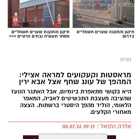
תיקון והתקנה שערים חשמליים
תיקון והתקנת שערים חשמליים
בדרום
מסחר תעשיה ובתים פרטיים >>>
נשים
צילום יחצ
מראסטות וקעקועים למראה אצילי:
המהפך של עונג שחף אצל אבא ירין
לכבוד טו באב ביקשנו מ
ורוניקה מייזלר, דיאטנית
קלינית בשיטת
NLP
ויועצת לחברת הרבלייף,
היא בקושי מתאפרת ביומיום, אבל האתגר הנועז
שהציבה מעצבת התכשיטים לאביה, המאפר
לעשות סדר בכימיה שמאחורי הפרפרים והחשקים,
הלאומי, הוליד מהפך היסטרי ברשתות. הצצה
ובעיקר להבין למה לפעמים אנחנו לא רעבים
מאחורי הקלעים.
לאוכל, אלא למשהו הרבה יותר עמוק ובסיסי.
אלדה נתנאל / 09:19 08.07.26