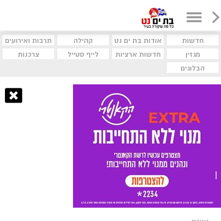
חדשות
אודות בת ים נט
קהילה
תרבות ואירועים
מגזין
חדשות ארציות
לייף סטייל
צרכנות
הבלוגים