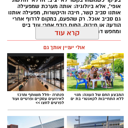
בעיקר כשמשהו בקשר לא יציב. זה לא "חולשת
אופי", אלא ביולוגיה: אותה מערכת שמפעילה
אותנו סביב קשר, חיבה והיקשרות, מפעילה אותנו
גם סביב אוכל. רק שהפעם, במקום לרדוף אחרי
הודעה או חיבוק, המוח רודף אחרי עוד ביס
ומחפש דרך מהירה להירגע.
קרא עוד
אלדה נתנאל / 09:38 23.07.26
אולי יעניין אותך גם
תגים:
הורמוני האהבה והשפעתם על התזונה
המבצע החם של העונה: מנוי
פנתרה -חלל משותף ומרכז
ללא התחייבות לקאנטרי בת ים
לאירועים עסקיים ופרטיים ועוד
לפרטים לחצו >>