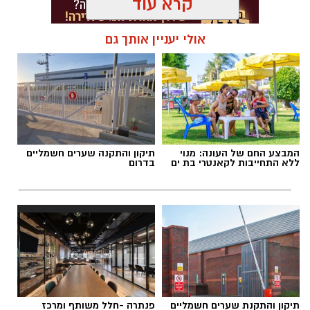
קרא עוד
אולי יעניין אותך גם
תגים:
המהפך של עונג שחף אצל אבא ירין
המבצע החם של העונה: מנוי
תיקון והתקנה שערים חשמליים
ללא התחייבות לקאנטרי בת ים
בדרום
אוקסיטוצין
אוקסיטוצין מכונה לעיתים "הורמון האהבה" אבל
בפועל הוא בעיקר הורמון של ביטחון, רוגע ושייכות.
הוא משתחרר במצבים של קרבה, מגע, חיבור רגשי
ועוזר לגוף להירגע ולהוריד דריכות.
תיקון והתקנת שערים חשמליים
פנתרה -חלל משותף ומרכז