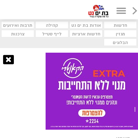
חדשות
אודות בת ים נט
קהילה
תרבות ואירועים
מגזין
חדשות ארציות
לייף סטייל
צרכנות
הבלוגים