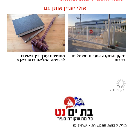
אולי יעניין אותך גם
תגים:
חברת החשמל
,
הפסקת חשמל יזומה
,
מחלבות גד בבת ים
תיקון והתקנה שערים חשמליים
מחפשים עורך דין באשדוד
בדרום
לרשימה המלאה כנסו כאן >
משפט
בית המשפט שלל את אזרחותו של
אדם אשר התקבלה על בסיס מידע
כוזב בנוגע לעברו הפלילי
רשות האוכלוסין וההגירה באמצעות עו"ד שיראל
בן הרוש מפרקליטות מחוז דרום (אזרחי) הגישה