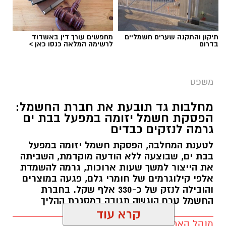
תיקון והתקנה שערים חשמליים
מחפשים עורך דין באשדוד
בדרום
לרשימה המלאה כנסו כאן >
משפט
מחלבות גד תובעת את חברת החשמל:
הפסקת חשמל יזומה במפעל בבת ים
גרמה לנזקים כבדים
לטענת המחלבה, הפסקת חשמל יזומה במפעל
בבת ים, שבוצעה ללא הודעה מוקדמת, השביתה
את הייצור למשך שעות ארוכות, גרמה להשמדת
אלפי קילוגרמים של חומרי גלם, פגעה במוצרים
והובילה לנזק של כ-330 אלף שקל. בחברת
החשמל טרם הוגשה תגובה במסגרת ההליך
קרא עוד
מנהל האתר / 10:27 14.07.26