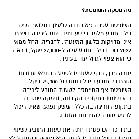
מה פסקה השופטת?
השופטת עפרה גיא כתבה ש"עיון בתלושי השכר
של התובע מלמד כי טענותיו ביחס לירידה בשכרו
אינן מדויקות בלשון המעטה". לדבריה, החל ממאי
2022 שכרו של התובע עלה ל-27,000 שקל, ונראה
כי הוא צפוי לגדול עוד בעתיד
.
יתרה מכך, חרף טענותיו לפגיעה בתנאי עבודתו
הוכח שהתובע קיבל בונוס של 25,000 שקל.
השופטת אף התייחסה לטענת התובע לירידה
בהכנסותיו בתקופת הקורונה, ונימקה שמדובר
בתקופה חריגה בה כלל המשק נפגע, שאינה יכולה
לבסס טענה להפחתת מזונות
.
בתוך כך השופטת דחתה את טענת התובע לשינוי
נסיבות בשל חובותיו לבנק. היא נימקה שהתובע לא