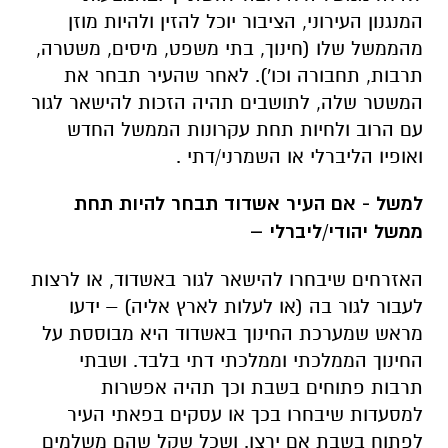
המנגנון העירוני, הציבור יוכל להזין ולהיות מוזן
מהממשל שלו (חינוך, בתי משפט, מיסים, משטרה,
תרבות, תחבורה וכו'). לאחר שהעיר תבחר את
המשטר שלה, לתושבים תהיה הזכות להישאר לגור
עם הרוב ולחיות תחת עקרונות הממשל החדש
ואופיו הליברלי או השמרני/דתי .
למשל - אם העיר אשדוד תבחר להיות תחת
ממשל יהודי/ליברלי –
האזרחים שיבחרו להישאר לגור באשדוד, או לרצות
לעבור לגור בה (או לעלות לארץ אליה) – ידעו
מראש שמערכת החינוך באשדוד היא מבוססת על
החינוך הממלכתי וממלכתי דתי בלבד. ושבתי
תרבות פתוחים בשבת וכך תהיה אפשרות
למסעדות שיבחרו בכך או עסקים בפאתי העיר
לפתוח בשבת אם ירצו. ושכל שקל שהם משלמים