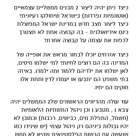
כיצד ניתן יהיה ליצור 2 מבנים ממשליים עצמאיים
(אוטונמיות נפרדות) בישראל שיחולקו רעיונית?
כיצד ליצור מצב חדש במדינת ישראל המפוצלת
כיום אידיואולגית - בה קבוצה אחת לא תצטרך
לכפות את עצמה על קבוצה אחרת?
כיצד אזרחים יוכלו לבחור מראש את אופייה של
המדינה בה הם רוצים לחיות? למי ישלמו מיסים,
לאן ישלחו את ילדיהם ללמוד ומה ילמדו. באיזה
בתי משפט הם יתבעו או יעמדו לדין ותחת אלו
חוקים הם יחיו.
עוד עולה מהדיונים הראשונים של2 הממשלים יהיה
צבא 1 , מטבע 1 וכן ניהול התשתיות הלאומיות
(חשמל, התפלת מים, כבישים, רכבות) וכמובן לא
יהיו גבולות ביניהם רק ניהול עצמי (יש שיגידו כמו
שנעשה עם הרשות הפלסטינאית שהיא לא ממש