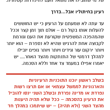
של מי שהובילו את משאל העם להיפרדות קטלוניה.
רעיון בחיתוליו אבל...בדרך
עד עתה לא שמעתם על הרעיון כי יש החוששים
להעלות אותו בקול רם – אולם תוך זמן קצר וככל
שהמהפכה המשפטית שקורעת את העם וגורמת
לקבוצה אחת להרגיש שהיא לא נספרת – הוא יותר
ויותר ירקום עור וגידים ויותר ויותר גופים יובילו
למהלך דרמטי של התנתקות מהצד האחר.... יש
יאמרו אפילו במעמד צד אחד וללא הסכמה.
בשלב ראשון יוכנו התוכניות הרעיוניות
והארגוניות לממשל עצמאי או אם תרצו רשות
נפרדת או מדינה נפרדת ובשלב השני ינסו להוביל
את הרעיון בהסכמה – ככל שלא תהיה היענות
מהצד השני (ולא תהיה) – יש שיתמכו במהלך חד