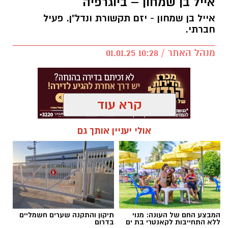
אייל בן שמחון – ביוגרפיה
אייל בן שמחון - יזם תקשורת ונדל"ן. פעיל
חברתי.
מנהל האתר / 10:28 01.01.25
קרא עוד
תגים:
אייל בן שמחון
,
אשדוד נט
,
תמ"א 38
,
אשדוד
אולי יעניין אותך גם
נטו
אייל בן שמחון נולד וגדל באשדוד - אביו
שאול בן
שמחון
היה ממקימי העיר אשדוד, קיבל אות "יקיר
ישראל", זוכה באות "ישראל היפה" מטעם נשיא
המדינה וקיבל אות "יקיר אשדוד".
המבצע החם של העונה: מנוי
תיקון והתקנה שערים חשמליים
ללא התחייבות לקאנטרי בת ים
בדרום