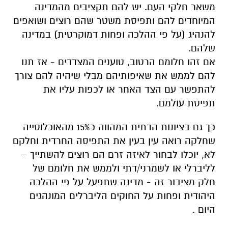
משאר חלקי העם. יש להם תקציבים מהמדינה
המיוחדים להם ותפיסת משטר שהם רוצים ושואפים
להנהיג (על פי ההלכה ופחות דמוקרטית) במדינה
שלהם.
אם זהו חלומם הרטוב, טוענים המצדדים - אז תנו
להם לממש את שאיפותיהם מבלי שיהיה להם צורך
להתפשר עם הצד האחר או לכפות עליו את
תפיסת עולמם.
כך גם בציונות הדתית המהווה כ15% מהאוכלוסייה
שחלקה רואה עין בעין את התפיסה החרדית וחלקם
לא, יוכלו לבחור לאיזה זרם הם רוצים להשתייך –
לליברלי או לשמרני/דתי ולממש את חלומם של
חלק מציבור זה - מדינה שתפעל על פי ההלכה
היהודית ופחות על החוקים הליברלים המונהגים
היום .