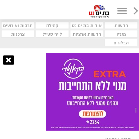
חדשות
אודות בת ים נט
קהילה
תרבות ואירועים
מגזין
חדשות ארציות
לייף סטייל
צרכנות
הבלוגים