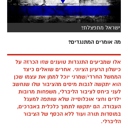
ישראל מתפצלת?
מה אומרים המתנגדים?
אלו שמביעים התנגדות טוענים שזו הכרזה על
כישלון הרעיון הציוני. אחרים שואלים כיצד
הממשל החרדי/שמרני יוכל לממן את עצמו שכן
הוא יתקשה לגבות מיסים מהציבור שלו שנחשב
לעני ביחס לציבור הליברלי, משפחות מרובות
ילדים וחצי אוכלוסייה שלא שותפה למעגל
העבודה. הם יתקשו לתמוך כלכלית באברכים,
במוסדות תורה ועוד ללא הכסף של הציבור
הליברלי.