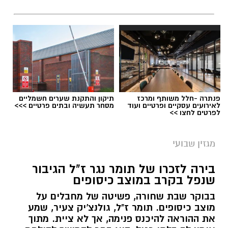
בן שמחון הושפע מאביו ועוד בנעוריו החל בפעילות
חברתית.
כבר מגיל 16 החל לכהן כעיתונאי מקומי.
פנתרה -חלל משותף ומרכז
תיקון והתקנת שערים חשמליים
לאירועים עסקיים ופרטיים ועוד
מסחר תעשיה ובתים פרטיים >>>
לפרטים לחצו >>
מגזין שבועי
בירה לזכרו של תומר נגר ז"ל הגיבור
שנפל בקרב במוצב כיסופים
בבוקר שבת שחורה, פשיטה של מחבלים על
בגיל 23 כבר הקים עיתון לאזור הדרום מצליח בשם
מוצב כיסופים. תומר ז"ל, גולנצ'יק צעיר, שמע
המערכת ששינה את תפיסת העיתונות המקומית
את ההוראה להיכנס פנימה, אך לא ציית. מתוך