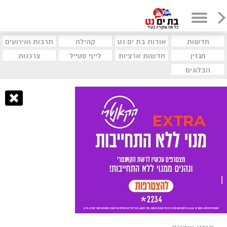
חדשות
אודות בת ים נט
קהילה
תרבות ואירועים
מגזין
חדשות ארציות
לייף סטייל
צרכנות
הבלוגים