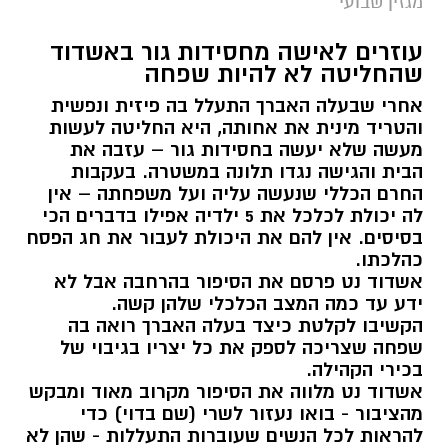
מגזין שבועי
עוזרים לאישה מחסידות גור באשדוד
שהחליטה לא להיות שפחה
אחרי שבעלה האברך התעלל בה פיזית ונפשית
והטריד מינית את אחותה, היא החליטה לעשות
מעשה שלא יעשה בחסידות גור – עזבה את
הבית והגישה נגדו תלונה במשטרה. בעקבות
החרם הכללי שנעשה עליה ועל משפחתה – אין
לה יכולת לכלכל את 5 ילדיה אפילו בדברים הכי
בסיסים. אין להם את היכולת לעבור את חג הפסח
כהלכתו.
אשדוד נט פרסם את הסיפור בהרחבה אבל לא
ידע עד כמה המצב הכלכלי שלהן קשה.
הקשיבו לקלטת כיצד בעלה האברך רואה בה
שפחה שצריכה לספק את כל יצריו בגיבוי של
בכירי הקהילה.
אשדוד נט מלווה את הסיפור מקרוב מאוד ומבקש
מהציבור - בואו נעזור לשרי (שם בדוי) כדי
להראות לכל הנשים שעוברות התעללות - שהן לא