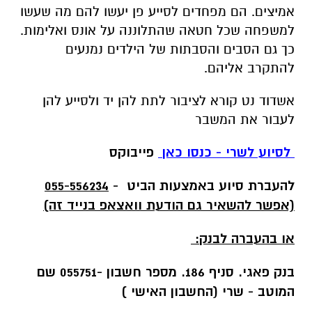
אמיצים. הם מפחדים לסייע פן יעשו להם מה שעשו
למשפחה שכל חטאה שהתלוננה על אונס ואלימות.
כך גם הסבים והסבתות של הילדים נמנעים
להתקרב אליהם.
אשדוד נט קורא לציבור לתת להן יד ולסייע להן
לעבור את המשבר
לסיוע לשרי - כנסו כאן
פייבוקס
להעברת סיוע באמצעות הביט -
055-556234
(אפשר להשאיר גם הודעת וואצאפ בנייד זה)
או בהעברה לבנק:
בנק פאגי. סניף 186. מספר חשבון -055751 שם
המוטב - שרי (החשבון האישי )