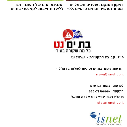
תיקון והתקנת שערים חשמליים
המבצע החם של העונה: מנוי
מסחר תעשיה ובתים פרטיים >>>
ללא התחייבות לקאנטרי בת ים
מו"ל:
קבוצת התקשורת - ישראל נט
בגיל 23 כבר הקים עיתון לאזור הדרום מצליח בשם
-
הודעות לאתר בת ים נט ניתן לשלוח בדוא"ל -
המערכת ששינה את תפיסת העיתונות המקומית
news@isnet.co.il
עד אז. בן שמחון נחשב כעורך הצעיר ביותר
-
לפרסום באתר וברשת:
בישראל וכיהן בחבר באיגוד העורכים הבינלאומי
התקשרו -050-7870908
שפעל אז.
מנהלת רשת ישראל נט אלדה נתנאל
elda@isnet.co.il
בהיותו בגיל 28, הקים תנועה חברתית בשם אשדוד
נטו - שהתמודדה למועצת העיר אשדוד. התנועה
שהוא עמד בראשה הדהימה כשזכתה לקבל 3