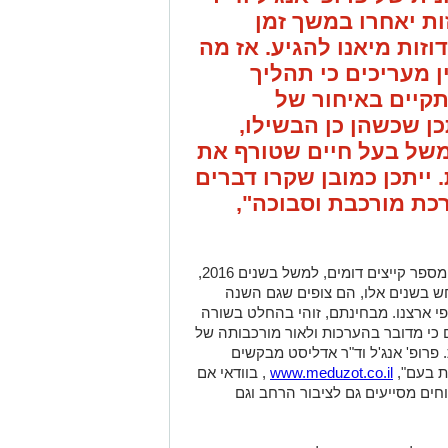
ת יאחרו במשך זמן
וזות מיאנו להגיע. אז מה
ן מעריכים כי תהליך
תקיים באיחור של
ן שכשהן כן הבשילו,
משל בעל חיים שטורף את
 ייתכן כמובן שקרו דברים
כת מורכבת וסבוכה",
כאמור, החוקרים מזהים בשנים האחרונות מספר קייצים דומים, למשל בשנים 2016,
 שהתרחש בשנים אלו, הם צופים שגם השנה
פי ארצנו. מבחינתם, זוהי בהחלט בשורה
 כי מדובר בהערכות ולאור מורכבותה של
פרופ' אנג'ל וד"ר אדליסט מבקשים
ת בעם",
www.meduzot.co.il
, בוודאי אם
חים מסייעים גם לציבור הרחב וגם