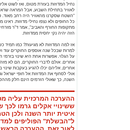
נחיל המדוזות בעזרת מטוס, ואז לשוט אליו
לאוויר בתחילת השבוע, אבל המראה שראה 
כל החופים ולא נצפו נחילי מדוזות. ראינו מ
מתקופות החורף והאביב", אמר ד"ר מזרחי,
הזה יהיה נקי יחסית ממדוזות.
אז למה המדוזות לא מגיעות? כמו תמיד כשמ
למרות שבכל שנה אוספים החוקרים עוד ועו
על הגלוי. אפשרות אחת היא שינוי בזרמי ה
אחרים. אולם לדברי החוקרים, הם לא מזהים
אחרים, אליהם יכלו להגיע בעקבות שינוי בז
אולי לסחוף את המדוזות אל חופי ישראל וג
השנה, כך שאולי הזרמים הינם חלק מההס
ההערכה המרכזית עליה מס
ששינויי אקלים גרמו לכך 
איטית יותר השנה ולכן הט
ל"הבשלת" הפוליפים למדו
לאור זאת, ההערכה הראשוני