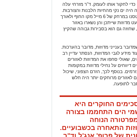
 כדי לחקור אותו לעומק. ד"ר מזרחי עלה
היה ים נקי מהחיות הלבנות והצורבות.
"השטח שסקרנו מהאוויר היה רחב מאוד. טסנו במרחק של 6 מייל מקו החוף ולאורך
עט מדוזות שייתכן והן נשארו באזור
 שחוזה גם הוא בסבירות גבוהה שהקיץ
דובר בענייני מדוזות, מדובר בהערכות.
ד מידע לגבי המדוזות, הנסתר עדיין רב
ים, שאולי סחפו את המדוזות לאזורים
 דיווחים על נחילי מדוזות במקומות
רמים. בנוסף לכך, הזרם הצפוני, שיכול
ם לאזורים מרוחקים יותר היה חלש
בר לתופעה.
כימים החוקרים היא
שמי הים התחממו בצורה
מפרטורה הנוחה
זות התאחרה בכשבועיים.
ת של פרופ' אנג'ל וד"ר