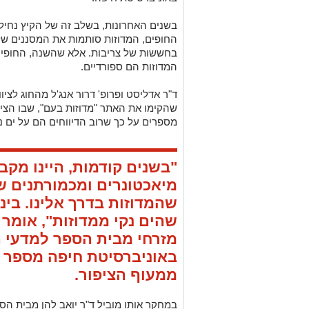
בשנים האחרונות, בשלב זה של הקיץ נחיל
החופים, המדוזות סותמות את המסננים של 
בחששות של צריבות. אלא שהשנה, החופים ע
המדוזות הם ספורדיים.
ד"ר אדליסט ופרופ' דרור אנג'ל מהחוג לציוו
שהקימו את האתר "מדוזות בעם", שבו הציב
מספרים על כך שרוב הדיווחים הם על ים נק
"בשנים קודמות, היינו מקב
מיאכטונרים ומכמורתנים ש
שהמדוזות בדרך אלינו. בי
שהים נקי ממדוזות", אומר פ
מזרחי מבית הספר למדעי ה
באוניברסיטת חיפה מספר 
ממעוף הציפור.
במחקר אותו מוביל ד"ר יואב להן מבית הס