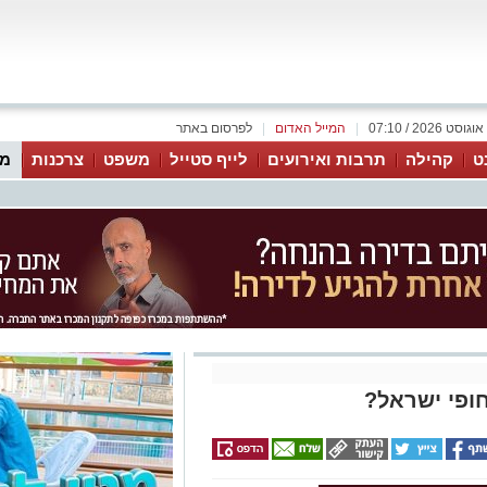
|
המייל האדום
|
לפרסום באתר
ט
קהילה
תרבות ואירועים
לייף סטייל
משפט
צרכנות
מג
חופי ישראל?