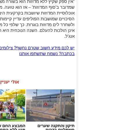
"אין ספק שקיץ ללא מדוזות הוא בשורה מ
שמדובר ב'סוף המדוזות' – אז הוא טועה. 
אוכלוסיית המדוזות שיושבות בקרקעית הים,
הסיכויים שמושבות הפוליפים עדיין קיימו
ולשחרר לים מדוזות בוגרות. כך שלפי כל 
אינן הולכות להעלם. השנה הנוכחית היא ר
אנג'ל.
יש לכם מידע חשוב שטרם נחשף? צילומים
בכתבה? נשמח שתשתפו אותנו
אולי יעניי
תיקון והתקנה שערים
המבצע החם של
חשמליים בדרום
מנוי ללא התחי