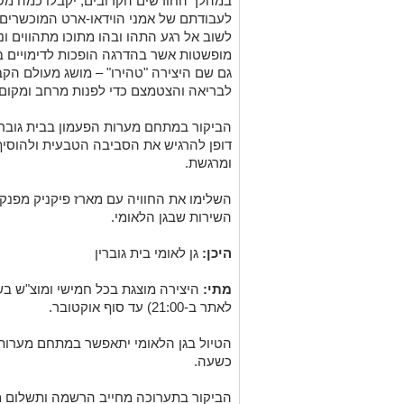
במהלך החודשים הקרובים, יקבלו כמה משיר
לעבודתם של אמני הוידאו-ארט המוכשרים 
לשוב אל רגע התהו ובהו מתוכו מתהווים ו
מופשטות
אשר בהדרגה הופכות לדימויים בר
גם שם היצירה "טהירו" – מושג מעולם הק
לבריאה והצטמצם כדי לפנות מרחב ומקום 
הביקור במתחם מערות הפעמון בבית גובר
דופן להרגיש את הסביבה הטבעית ולהוסיף
ומרגשת.
השלימו את החוויה עם מארז פיקניק מפנק
השירות שבגן הלאומי.
היכן:
גן לאומי בית גוברין
מתי:
לאתר
ב-21:00) עד סוף אוקטובר.
הטיול בגן הלאומי יתאפשר במתחם מערות
כשעה.
הביקור בתערוכה מחייב הרשמה ותשלום 