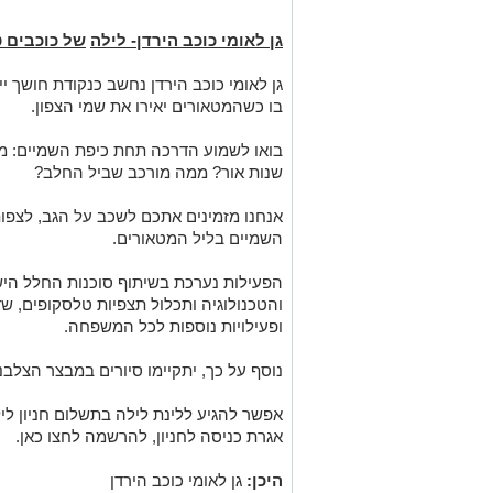
גן לאומי כוכב הירדן- לילה
של כוכבים 
גן לאומי כוכב הירדן
נחשב
כנקודת
חושך
יי
בו
כשהמטאורים
יאירו
את
שמי
הצפון
.
בואו לשמוע
הדרכה
תחת כיפת השמיים: מ
שנות
אור?
ממה מורכב שביל החלב?
אנחנו
מזמינים
אתכם
לשכב
על
הגב
,
לצפו
השמיים
בליל
המטאורים
.
הפעילות נערכת בשיתוף סוכנות החלל ה
והטכנולוגיה ותכלול תצפיות טלסקופים, ש
ופעילויות נוספות לכל המשפחה.
נוסף על
כך
,
יתקיימו
סיורים במבצר הצלבני
אפשר
להגיע
ללינת
לילה
בתשלום
חניון
לי
אגרת
כניסה
לחניון
,
להרשמה
לחצו
כאן
.
היכן:
גן לאומי כוכב הירדן