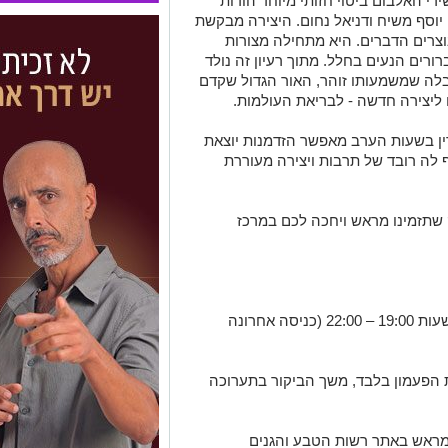
י האלבום ביטוי חזותי מיוחד הודות
יוסף משיח ודניאל נחום. היצירה מבקשת
נוצרים הדברים. היא מתחילה מצורות
ורים הנעים בחלל. מתוך רעיון זה נולד
בלה שמשמעותו זוהר, האור הגדול שקדם
ליצירה חדשה - לבריאת העולמות.
ין בשעות הערב מאפשר הזדמנות יוצאת
 לה רובד של תרבות ויצירה מעוררת
 שתזמינו מראש ויחכה לכם במרכז
היצירה מוצגת בכל חמישי ומוצ"ש בשעות 19:00 – 22:00 (כניסה אחרונה
 הפעמון בלבד, משך הביקור בתערוכה
מראש באתר רשות הטבע והגנים