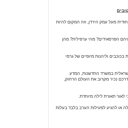
טובים
חודית
מעל
עמק
הירדן,
וזה
המקום
להיות
יהם הפרסאידים? מהי ערפילית? מהן
ת
בכוכבים
וליהנות
מיופיים
של
גרמי
ישראלית במשרד החדשנות, המדע
דרכם
נכיר מקרוב את העולם הרחוק,
 לאור תאורת
לילה
מיוחדת.
לה
או
להגיע
לפעילות
הערב
בלבד
בעלות