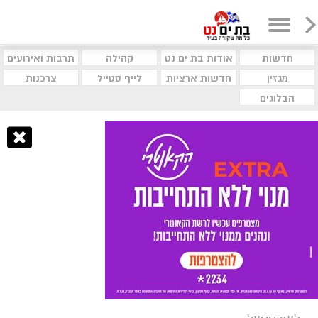
חדשות
אודות בת ים נט
קהילה
תרבות ואירועים
מגזין
חדשות ארציות
לייף סטייל
צרכנות
הבלוגים