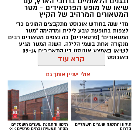
ובגנים הלאומיים ברחבי הארץ, עם
שיאו של מופע הפרסאידים - מטר
החיים והצמחים המאפיינים אותו ואת המערכת
המטאורים המרהיב של הקיץ
האקולוגית המקומית. בהמשך יגיעו למרכז החינוך
מדי שנה בחודש אוגוסט מתקבצים המונים כדי
הימי "מגלים" של אקואושן, שם יוכלו להתבונן בדגם
לצפות בתופעת טבע לילית ומדהימה "מטר
חי של חוף סלעי בישראל ולהכיר מקרוב את בעלי
המטאורים" (פרסאידים) בה נצפים מטאורים רבים
החיים הימיים החיים בו. במהלך הסיור ייחשפו גם
מנקודה אחת בשמי הלילה. השנה המטר מגיע
לאתגרים המשפיעים על הסביבה הימית, ובהם
לשיאו באמצע אוגוסט בין התאריכים 09-14
פסולת ובעיקר פלסטיק, וילמדו באופן חווייתי כיצד
באוגוסט 2026.
קרא עוד
ניתן לשמור על הים ולסייע בהגנה עליו.
אלדה נתנאל / 12:27 28.07.26
אולי יעניין אותך גם
מועדי הסיורים:
24 באוגוסט, יום שני, בשעות 9:00-12:00 הורים
וילדים
24 באוגוסט, יום שני, בשעות 16:30-19:30 הורים
וילדים
תגים:
מטר המטאורים
26 באוגוסט, יום רביעי, בשעות 9:00-12:00 מבוגרים
תיקון והתקנה שערים חשמליים
תיקון והתקנת שערים חשמליים
(גילאי 16+)
בדרום
מסחר תעשיה ובתים פרטיים >>>
כשהשמש שוקעת והשמיים מתכסים באלפי כוכבים,