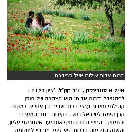
דרום אדום צילום אייל בריברם
אייל אוסטרינסקי, יו"ר קק"ל:
"ציון 20 שנה
לפסטיבל "דרום אדום" הוא הצהרה של חוסן
קהילתי וחיבור ערכי בלתי שביר בין אנשים למקום.
קרן קימת לישראל רואה בקידום הנגב המערבי
ובחיזוק ההתיישבות והחקלאות יעד אסטרטגי עליון,
והשנה הפריחה בדרום היא סמל מוחשי לתקומה