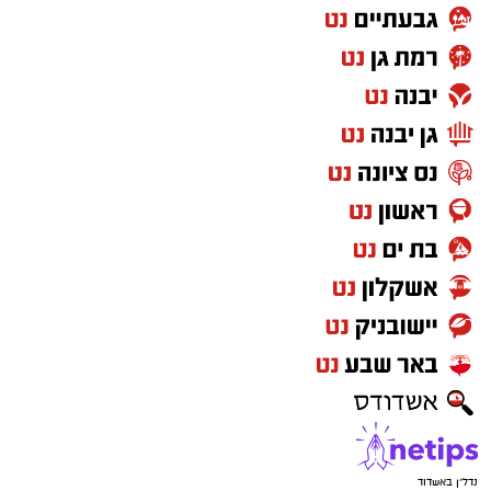
עולם אחר. השקט, המרחבים הפתוחים ושמי
הכוכבים יוצרים חוויה שקשה למצוא במקומות
אחרים. כדי ליהנות ממופע הכוכבים המרהיב לא
צריך ציוד מיוחד או טלסקופים. כל מה שנדרש הוא
להגיע למקום חשוך ושקט, להרים את המבט אל
השמיים ולתת לעיניים להתרגל לחושך. מטר
הפרסאידים הוא הזדמנות נפלאה לצאת מהשגרה,
להגיע אל הגנים הלאומיים ושמורות הטבע בשעות
הנעימות של הקיץ ולגלות את היופי שמחכה לנו
דווקא כשהשמש שוקעת. אנחנו מזמינים את
הציבור להנות משקיעה מדברית קסומה, מהשקט
שמביא איתו הלילה וממופע הכוכבים הגדול, אך גם
לזכור לשמור על הטבע שסביבנו: לנסוע רק
בשבילים מסומנים, להימנע מפגיעה בצומח וחי
מקומי, להימנע מכניסה לשטחי אש , לשמור על
הניקיון ולקחת את האשפה אתכם"
נדל"ן באשדוד