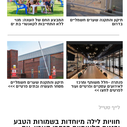
תגים:
טיול
תיקון והתקנה שערים חשמליים
המבצע החם של העונה: מנוי
בדרום
ללא התחייבות לקאנטרי בת ים
פנתרה -חלל משותף ומרכז
תיקון והתקנת שערים חשמליים
לאירועים עסקיים ופרטיים ועוד
מסחר תעשיה ובתים פרטיים >>>
לפרטים לחצו >>
סיורי משפחות- צילום מיקה וולוב, אקואושן
לייף סטייל
במהלך הפעילות יכירו המשתתפים את הטבע
חוויות לילה מיוחדות בשמורות הטבע
הייחודי של אזור שפך נחל אלכסנדר, את בעלי