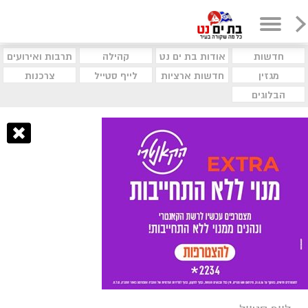
חדשות
אודות בת ים נט
קהילה
תרבות ואירועים
מגזין
חדשות ארציות
לייף סטייל
צרכנות
הבלוגים