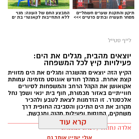
תיקון והתקנת שערים חשמליים
המבצע החם של העונה: מנוי
מסחר תעשיה ובתים פרטיים >>>
ללא התחייבות לקאנטרי בת ים
לייף סטייל
יוצאים מהבית, מגלים את הים:
פעילויות קיץ לכל המשפחה
הקיץ הזה יוצאים מהשגרה ומגלים את הים מזווית
קצת אחרת. במהלך חודש אוגוסט מזמינה עמותת
אקואושן את הקהל הרחב והמשפחות לסיורים
חווייתיים באזור מכמורת, חוף בית ינאי ושפך נחל
אלכסנדר. זו הזדמנות לצאת לטבע ולהכיר
מקרוב את הים התיכון והסביבה החופית דרך
משחקים, התנסות ופעילות מהנה ומגבשת.
קרא עוד
אלדה נתנאל / 09:24 07.08.26
אולי יעניין אותך גם