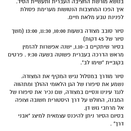
בנושא מורשת החציבה העברית ותעשיית הסיד.
איך הפכו המחצבות הנטושות מערימת פסולת
לפנינת טבע מלאת חיים.
סיור סובב מצודה בשעות 10:00, 11:30, 13:00 (משך
סיור של 45 דקות)
בסיור שיתקיים ב-1.10, ישנה אפשרות להזמין
מראש הדרכה בעברית פשוטה בשעה 9:30 . פרטים
בקוביית "שימו לב".
סיור מודרך במסלול נגיש המקיף את המצודה.
נשמע את סיפורו של הגן הלאומי ההולך ומתהווה
לנגד עינינו ונסיים במצודה, שם נכיר את סיפורו של
המבנה, החולש על דרך היסטורית חשובה וצופה
אל מרחבי גוש דן.
בסיום הסיור ניתן להיכנס עצמאית למיצג "אבני
דרך" .