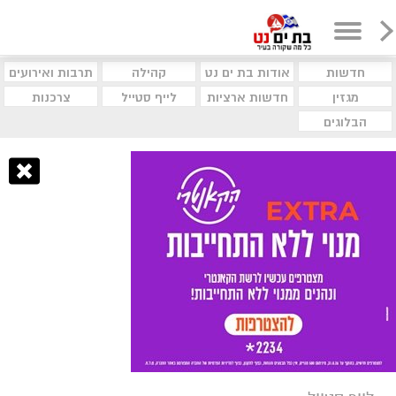
חדשות
אודות בת ים נט
קהילה
תרבות ואירועים
מגזין
חדשות ארציות
לייף סטייל
צרכנות
הבלוגים