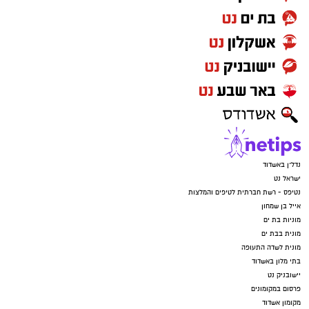
הנעימות של הקיץ ולגלות את היופי שמחכה לנו
דווקא כשהשמש שוקעת. אנחנו מזמינים את
הציבור להנות משקיעה מדברית קסומה, מהשקט
שמביא איתו הלילה וממופע הכוכבים הגדול, אך גם
לזכור לשמור על הטבע שסביבנו: לנסוע רק
בשבילים מסומנים, להימנע מפגיעה בצומח וחי
מקומי, להימנע מכניסה לשטחי אש , לשמור על
הניקיון ולקחת את האשפה אתכם"
נדל"ן באשדוד
ישראל נט
נטיפס - רשת חברתית לטיפים והמלצות
אייל בן שמחון
מוניות בת ים
מונית בבת ים
מונית לשדה התעופה
בתי מלון באשדוד
יישובניק נט
פרסום במקומונים
מקומון אשדוד