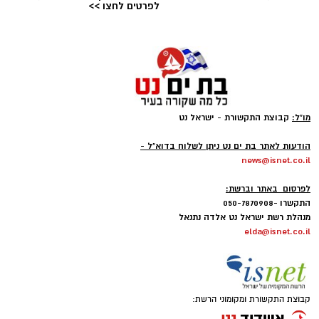
לפרטים לחצו >>
הוא נחשב כמטר גדול במיוחד שבו ניתן לראות
מטאורים רבים בלי שימוש באמצעי ראייה. בשיא
המטר, קצב המטאורים הנראים מגיע ל-80 עד 100
מטאורים בשעה.
מו"ל:
קבוצת התקשורת - ישראל נט
-
הודעות לאתר בת ים נט ניתן לשלוח בדוא"ל -
news@isnet.co.il
-
לפרסום באתר וברשת:
התקשרו -050-7870908
מנהלת רשת ישראל נט אלדה נתנאל
elda@isnet.co.il
רשות הטבע והגנים מזמינה אתכם ללילות קסומים
קבוצת התקשורת ומקומוני הרשת:
תחת כיפת השמיים, עם חוויות טבע ייחודיות ברחבי