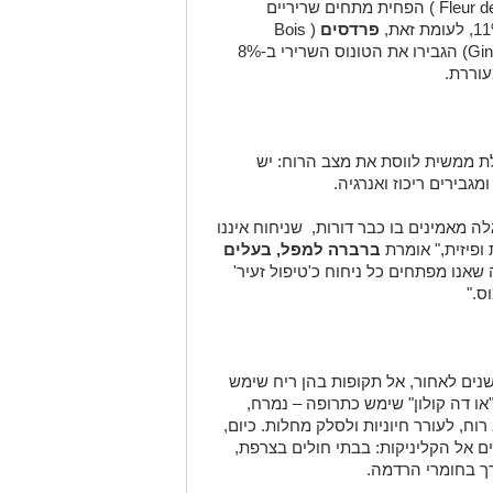
) הפחית מתחים שריריים
פרדסים
(
Bois
Gingembre Rouge) הגבירו את הטונוס השרירי ב-8%
לת ממשית לווסת את מצב הרוח: יש
גבירים ריכוז ואנרגיה.
 מאמינים בו כבר דורות, שניחוח איננו
ופיזית," אומרת
ברברה למפל, בעלים
ה שאנו מפתחים כל ניחוח כ'טיפול זעיר'
ס."
שנים לאחור, אל תקופות בהן ריח שימש
או דה קולון" שימש כתרופה – נמרח,
ח, לעורר חיוניות ולסלק מחלות. כיום,
ם אל הקליניקות: בבתי חולים בצרפת,
ך בחומרי הרדמה.