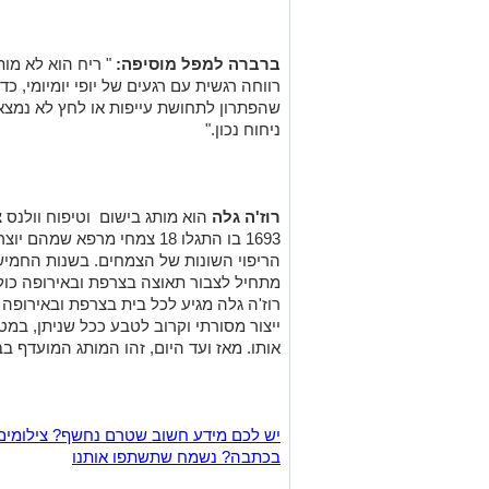
ברברה למפל מוסיפה:
" ריח הוא לא מו
רווחה רגשית עם רגעים של יופי יומיומי, כ
שהפתרון לתחושת עייפות או לחץ לא נמצא
ניחוח נכון."
רוז'ה גלה
הוא מותג בישום וטיפוח וולנס 
1693 בו התגלו 18 צמחי מרפא 
מתחיל לצבור תאוצה בצרפת ובאירופה כולה
רוז'ה גלה מגיע לכל בית בצרפת ובאירופה 
ייצור מסורתי וקרוב לטבע ככל שניתן, ב
אותו. מאז ועד היום, זהו המותג המועדף ב
יש לכם מידע חשוב שטרם נחשף? צילומים
בכתבה? נשמח שתשתפו אותנו