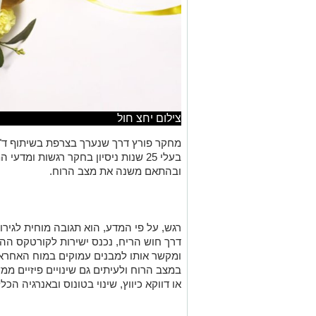
צילום יחצ חול
מחקר פורץ דרך שנערך בצרפת בשיתוף ד"ר 
בעלי 25 שנות ניסיון בחקר רגשות ומד
ובהתאם משנה את מצב הרוח.
רגש, על פי המדע, הוא תגובה מוחית לגירוי
דרך חוש הריח, נכנס ישירות לקורטקס הה
ומקשר אותו למבנים עמוקים במוח האחראים 
במצב הרוח ולעיתים גם שינויים פיזיים ממ
או דווקא כיווץ, שינוי בטונוס ובאנרגיה הכלל