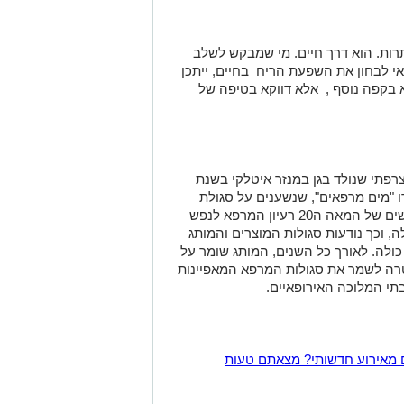
תרות. הוא דרך חיים. מי שמבקש לשלב
דאי לבחון את השפעת הריח בחיים, ייתכן
 בקפה נוסף , אלא דווקא בטיפה של
צרפתי שנולד בגן במנזר איטלקי בשנת
שמהם יוצרו "מים מרפאים", שנשענים על סגולת
הריפוי השונות של הצמחים. בשנות החמישים של המאה ה20 רעיון המרפא לנפש
, וכך נודעות סגולות המוצרים והמותג
כולה. לאורך כל השנים, המותג שומר על
מטרה לשמר את סגולות המרפא המאפיינות
בתי המלוכה האירופאיים.
 מאירוע חדשותי? מצאתם טעות