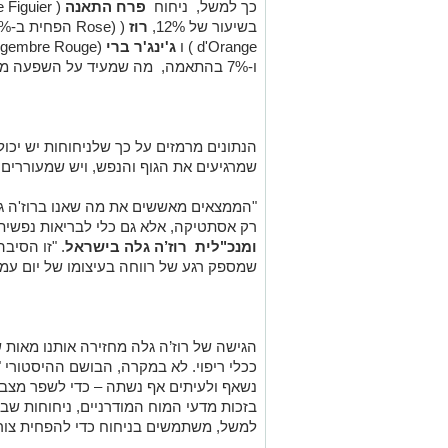
כך למשל, ניחוח
פרח התאנה
( Fleur de Figuier
בשיעור של 12%,
רוז
(
(Rose
הפחית ב-11%, לעומת זאת,
d'Orange
) ו
ג'ינג'ר ברי
(
ו-7% בהתאמה, מה שמעיד על השפעה מעוררת.
הנתונים מרמזים על כך שלניחוחות יש יכו
שמרגיעים את הגוף והנפש, ויש שמעוררים ומ
"הממצאים מאששים את מה שאנו ברוז'ה גלה
רק אסתטיקה, אלא גם כלי לבריאות נפשית 
ומנכ"לית רוז’ה גלה בישראל
. "זו הסיב
שמספק רגע של רווחה בעיצומו של יום עמו
הגישה של רוז’ה גלה מחזירה אותנו מאות 
ככלי ריפוי. לא במקרה, הבושם ההיסטורי "
נשאף ולעיתים אף נשתה – כדי לשפר מצב רו
בזכות מדעי המוח המודרניים, ניחוחות שבי
למשל, משתמשים בניחוח כדי להפחית צור