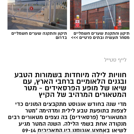
תיקון והתקנת שערים חשמליים
תיקון והתקנה שערים חשמליים
מסחר תעשיה ובתים פרטיים >>>
בדרום
סיורי משפחות- צילום מיקה וולוב, אקואושן
לייף סטייל
במהלך הפעילות יכירו המשתתפים את הטבע
חוויות לילה מיוחדות בשמורות הטבע
הייחודי של אזור שפך נחל אלכסנדר, את בעלי
ובגנים הלאומיים ברחבי הארץ, עם
שיאו של מופע הפרסאידים - מטר
החיים והצמחים המאפיינים אותו ואת המערכת
המטאורים המרהיב של הקיץ
האקולוגית המקומית. בהמשך יגיעו למרכז החינוך
מדי שנה בחודש אוגוסט מתקבצים המונים כדי
הימי "מגלים" של אקואושן, שם יוכלו להתבונן בדגם
לצפות בתופעת טבע לילית ומדהימה "מטר
חי של חוף סלעי בישראל ולהכיר מקרוב את בעלי
המטאורים" (פרסאידים) בה נצפים מטאורים רבים
החיים הימיים החיים בו. במהלך הסיור ייחשפו גם
מנקודה אחת בשמי הלילה. השנה המטר מגיע
לאתגרים המשפיעים על הסביבה הימית, ובהם
לשיאו באמצע אוגוסט בין התאריכים 09-14