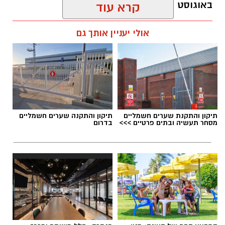
פסולת ובעיקר פלסטיק, וילמדו באופן חווייתי כיצד
באוגוסט 2026.
קרא עוד
ניתן לשמור על הים ולסייע בהגנה עליו.
אלדה נתנאל / 12:27 28.07.26
אולי יעניין אותך גם
מועדי הסיורים:
24 באוגוסט, יום שני, בשעות 9:00-12:00 הורים
וילדים
24 באוגוסט, יום שני, בשעות 16:30-19:30 הורים
וילדים
תגים:
מטר המטאורים
26 באוגוסט, יום רביעי, בשעות 9:00-12:00 מבוגרים
תיקון והתקנת שערים חשמליים
תיקון והתקנה שערים חשמליים
(גילאי 16+)
מסחר תעשיה ובתים פרטיים >>>
בדרום
כשהשמש שוקעת והשמיים מתכסים באלפי כוכבים,
27 באוגוסט, יום חמישי, בשעות 16:30-19:30 הורים
הטבע מציג את אחד המופעים המרהיבים של
וילדים
השנה - מטר הפרסאידים. זו ההזדמנות לעצור
לרגע, להתרחק מאורות העיר, להרים את המבט אל
השמיים ולגלות עולם שלם של כוכבים, כוכבי לכת,
ערפיליות וסיפורי חלל.
מטר הפרסאידים, מתרחש כתוצאה ממפגש כדור