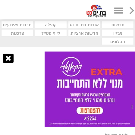
חדשות
אודות בת ים נט
קהילה
תרבות ואירועים
מגזין
חדשות ארציות
לייף סטייל
צרכנות
הבלוגים