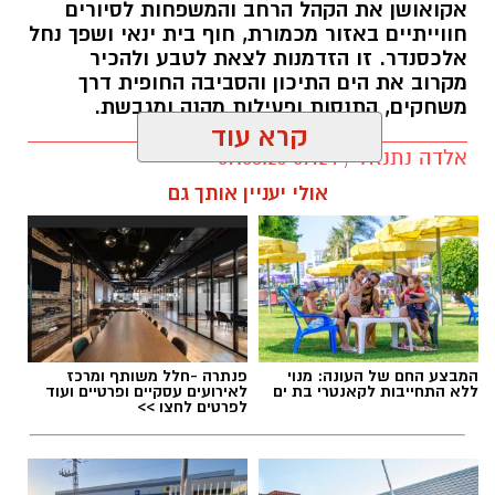
אקואושן את הקהל הרחב והמשפחות לסיורים
חווייתיים באזור מכמורת, חוף בית ינאי ושפך נחל
אלכסנדר. זו הזדמנות לצאת לטבע ולהכיר
מקרוב את הים התיכון והסביבה החופית דרך
משחקים, התנסות ופעילות מהנה ומגבשת.
קרא עוד
אלדה נתנאל / 09:24 07.08.26
אולי יעניין אותך גם
תגים:
טיול
המבצע החם של העונה: מנוי
פנתרה -חלל משותף ומרכז
ללא התחייבות לקאנטרי בת ים
לאירועים עסקיים ופרטיים ועוד
לפרטים לחצו >>