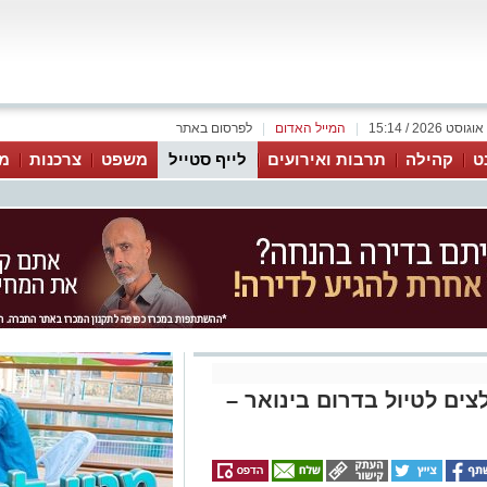
|
המייל האדום
|
לפרסום באתר
ט
קהילה
תרבות ואירועים
לייף סטייל
משפט
צרכנות
מג
ים לטיול בדרום בינואר –