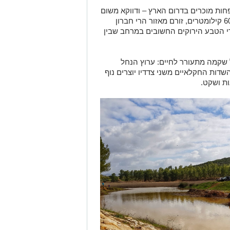
ות מוכרים בדרום הארץ – ודווקא משום
כך הוא מצליח להפתיע. הנחל, שאורכו כ־60 קילומטרים, זורם מאזור הרי חברון
י הטבע הירוקים החשובים במרחב שבין
 שקמה מתעורר לחיים: ערוץ הנחל
דות החקלאיים משני צדדיו יוצרים נוף
ות ושקט.