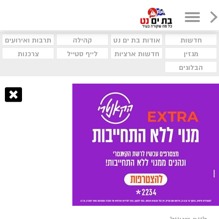
חדשות
אודות בת ים נט
קהילה
תרבות ואירועים
מגזין
חדשות ארציות
לייף סטייל
צרכנות
הבלוגים