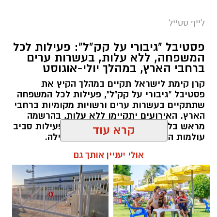
מטאורים רבים בלי שימוש באמצעי ראייה. בשיא
לייף סטייל
המטר, קצב המטאורים הנראים מגיע ל-80 עד 100
מטאורים בשעה.
פסטיבל "גיבורי על קק"ל": פעילות לכל
המשפחה, ללא עלות, בעשרות ערים
ברחבי הארץ, במהלך יולי-אוגוסט
קרן קימת לישראל תקיים במהלך הקיץ את
פסטיבל "גיבורי על קק"ל", פעילות לכל המשפחה
שתתקיים בעשרות ערים ורשויות מקומיות ברחבי
הארץ. האירועים יתקיימו ללא עלות, בהרשמה
מראש בלבד, ויציעו לילדים ולהורים פעילות סביב
עולמות הטבע, הסביבה, היצירה והקהילה.
קרא עוד
אלדה נתנאל / 07:27 06.07.26
אולי יעניין אותך גם
רשות הטבע והגנים מזמינה אתכם ללילות קסומים
תחת כיפת השמיים, עם חוויות טבע ייחודיות ברחבי