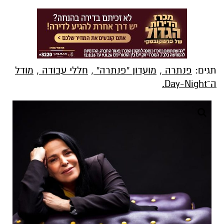
תגים:
פנתרה
,
מועדון "פנתרה"
,
חללי עבודה
,
מודל
ה־Day-Night.