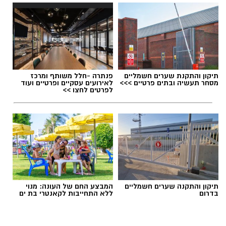
תגים:
מטר המטאורים
תיקון והתקנת שערים חשמליים
פנתרה -חלל משותף ומרכז
מסחר תעשיה ובתים פרטיים >>>
לאירועים עסקיים ופרטיים ועוד
כשהשמש שוקעת והשמיים מתכסים באלפי כוכבים,
לפרטים לחצו >>
הטבע מציג את אחד המופעים המרהיבים של
השנה - מטר הפרסאידים. זו ההזדמנות לעצור
לרגע, להתרחק מאורות העיר, להרים את המבט אל
השמיים ולגלות עולם שלם של כוכבים, כוכבי לכת,
ערפיליות וסיפורי חלל.
מטר הפרסאידים, מתרחש כתוצאה ממפגש כדור
תיקון והתקנה שערים חשמליים
המבצע החם של העונה: מנוי
הארץ עם השובל של כוכב השביט סוויפט-טאטל,
בדרום
ללא התחייבות לקאנטרי בת ים
הוא נחשב כמטר גדול במיוחד שבו ניתן לראות
מטאורים רבים בלי שימוש באמצעי ראייה. בשיא