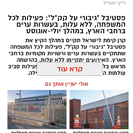
לייף סטייל
המטר, קצב המטאורים הנראים מגיע ל-80 עד 100
מטאורים בשעה.
פסטיבל "גיבורי על קק"ל": פעילות לכל
המשפחה, ללא עלות, בעשרות ערים
ברחבי הארץ, במהלך יולי-אוגוסט
קרן קימת לישראל תקיים במהלך הקיץ את
פסטיבל "גיבורי על קק"ל", פעילות לכל המשפחה
שתתקיים בעשרות ערים ורשויות מקומיות ברחבי
הארץ. האירועים יתקיימו ללא עלות, בהרשמה
מראש בלבד, ויציעו לילדים ולהורים פעילות סביב
עולמות הטבע, הסביבה, היצירה והקהילה.
קרא עוד
אלדה נתנאל / 07:27 06.07.26
אולי יעניין אותך גם
רשות הטבע והגנים מזמינה אתכם ללילות קסומים
תחת כיפת השמיים, עם חוויות טבע ייחודיות ברחבי
הארץ, מתצפיות מודרכות במטר הפרסאידים
ובגרמי שמיים, דרך סיורי לילה, שקיעות מדבריות