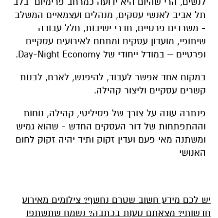
לנשים, הרי שהיום היא ידועה כ
מרחב פרימיום בלב
תל אביב לאנשי עסקים, מנהלים ועצמאיים המשלב
- משרדים פרטיים, חדרי ישיבות, חלל עבודה
שיתופי, מועדון עסקים ומתחם לאירועים עסקיים
ופרטיים – במודל ייחודי של Day-Night Economy.
במקום אחד אפשר לעבוד, להיפגש, לארח, לבנות
קשרים עסקיים וליצור קהילה.
פנתרה עונה על צורך של פסיליטי, קהילה, נוחות
וההתפתחות של דור העסקים החדש - שהוא גמיש
ומשתנה מאי פעם ועדין זקוק ותיד יהיה זקוק לחום
האנושי
יש לכם מידע חשוב שטרם נחשף? צילומים מאירוע
חדשותי? מצאתם טעות בכתבה? נשמח שתשתפו