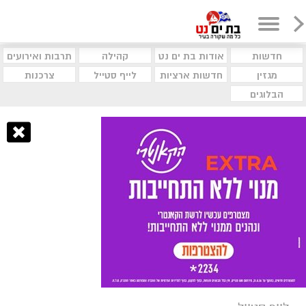
חדשות
אודות בת ים נט
קהילה
תרבות ואירועים
מגזין
חדשות ארציות
לייף סטייל
צרכנות
הבלוגים