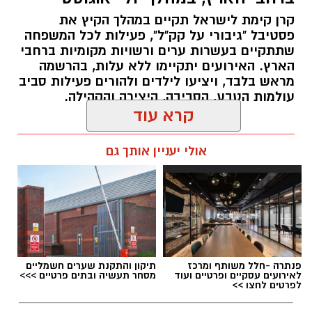
קרן קימת לישראל תקיים במהלך הקיץ את
פסטיבל "גיבורי על קק"ל", פעילות לכל המשפחה
שתתקיים בעשרות ערים ורשויות מקומיות ברחבי
הארץ. האירועים יתקיימו ללא עלות, בהרשמה
מראש בלבד, ויציעו לילדים ולהורים פעילות סביב
עולמות הטבע, הסביבה, היצירה והקהילה.
קרא עוד
אלדה נתנאל / 07:27 06.07.26
אולי יעניין אותך גם
רשות הטבע והגנים מזמינה אתכם ללילות קסומים
תחת כיפת השמיים, עם חוויות טבע ייחודיות ברחבי
הארץ, מתצפיות מודרכות במטר הפרסאידים
ובגרמי שמיים, דרך סיורי לילה, שקיעות מדבריות
תגים:
פסטיבל "גיבורי על קק"ל": פעילות לכל
ולינה בחניוני הלילה ועד פעילויות לכל המשפחה
פנתרה -חלל משותף ומרכז
תיקון והתקנת שערים חשמליים
המשפחה
המחברות בין טבע, מדע ופליאה.
לאירועים עסקיים ופרטיים ועוד
מסחר תעשיה ובתים פרטיים >>>
לפרטים לחצו >>