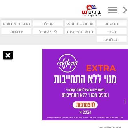
חדשות
אודות בת ים נט
קהילה
תרבות ואירועים
מגזין
חדשות ארציות
לייף סטייל
צרכנות
הבלוגים