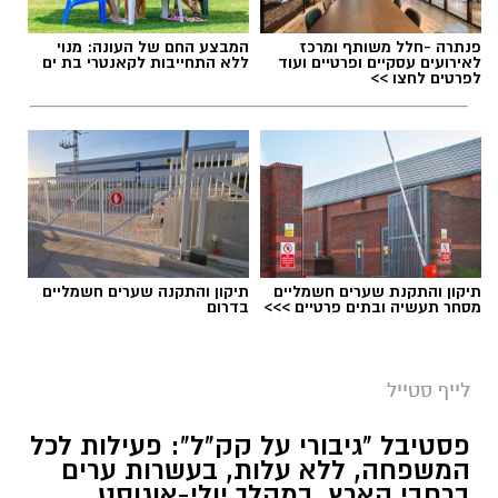
תגים:
מטר המטאורים
פנתרה -חלל משותף ומרכז
המבצע החם של העונה: מנוי
לאירועים עסקיים ופרטיים ועוד
ללא התחייבות לקאנטרי בת ים
כשהשמש שוקעת והשמיים מתכסים באלפי כוכבים,
לפרטים לחצו >>
הטבע מציג את אחד המופעים המרהיבים של
השנה - מטר הפרסאידים. זו ההזדמנות לעצור
לרגע, להתרחק מאורות העיר, להרים את המבט אל
השמיים ולגלות עולם שלם של כוכבים, כוכבי לכת,
ערפיליות וסיפורי חלל.
מטר הפרסאידים, מתרחש כתוצאה ממפגש כדור
תיקון והתקנת שערים חשמליים
תיקון והתקנה שערים חשמליים
הארץ עם השובל של כוכב השביט סוויפט-טאטל,
מסחר תעשיה ובתים פרטיים >>>
בדרום
הוא נחשב כמטר גדול במיוחד שבו ניתן לראות
מטאורים רבים בלי שימוש באמצעי ראייה. בשיא
לייף סטייל
המטר, קצב המטאורים הנראים מגיע ל-80 עד 100
מטאורים בשעה.
פסטיבל "גיבורי על קק"ל": פעילות לכל
המשפחה, ללא עלות, בעשרות ערים
ברחבי הארץ, במהלך יולי-אוגוסט