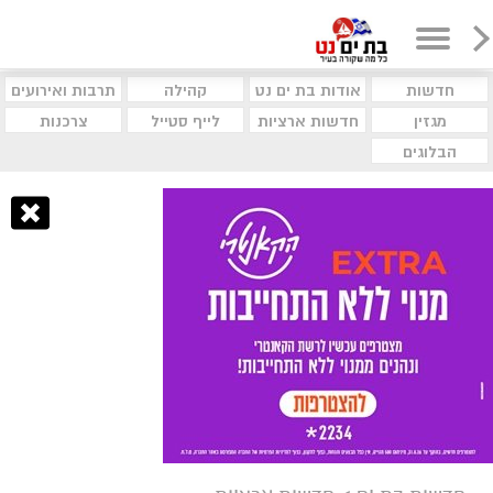
חדשות
אודות בת ים נט
קהילה
תרבות ואירועים
מגזין
חדשות ארציות
לייף סטייל
צרכנות
הבלוגים