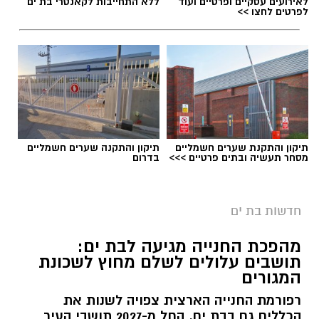
לאירועים עסקיים ופרטיים ועוד
ללא התחייבות לקאנטרי בת ים
לפרטים לחצו >>
תיקון והתקנת שערים חשמליים
תיקון והתקנה שערים חשמליים
מסחר תעשיה ובתים פרטיים >>>
בדרום
רגעי מעצר החשוד
מוקדם יותר הערב, בסביבות השעה 19:00, התקבל
חדשות בת ים
דיווח במוקד 100 של המשטרה על חשד לאונס אלים
מהפכת החנייה מגיעה לבת ים:
שבוצע בצעירה כבת 18 במלון דירות בעיר בת ים.
תושבים עלולים לשלם מחוץ לשכונת
המגורים
עם קבלת הדיווח, הגיעו למקום שוטרי תחנת בת ים
יחד עם חוקרי הזיהוי הפלילי של מרחב איילון,
רפורמת החנייה הארצית צפויה לשנות את
הכללים גם בבת ים. החל מ-2027 תושבי העיר