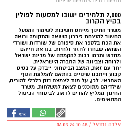
חדשות בת ים
>
חדשות ארציות
7,000 תלמידים ישובו למסעות לפולין
בקיץ הקרוב
משרד החינוך מייחס חשיבות לשימור המפעל
החשוב להנצחת זיכרון השואה והתקומה ורואה
את הכח בלספר את סיפורם של שורדות ושורדי
השואה שבחרו לחזור ולחיות, בנו את חייהם
מחדש ותרמו רבות להקמתה של מדינת ישראל
ולרוחה וצביונה של החברה הישראלית.
יחד עם זאת, המצב הביטחוני ייבדק על בסיס
קבוע וייתכנו שינויים בהתאם להמלצת הגוף
האחראי. לכן, על מנת לצמצם נזק כלכלי להורים,
שילדיהם מתוכננים לצאת למשלחות, משרד
החינוך ממליץ להורים לדאוג לביטוחי הביטול
המתאימים.
אלדה נתנאל / 10:48 06.03.24