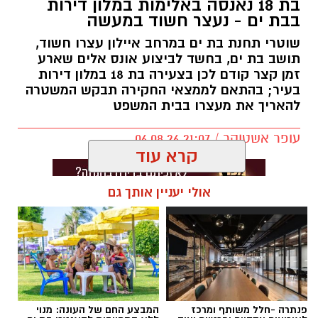
בת 18 נאנסה באלימות במלון דירות
בבת ים - נעצר חשוד במעשה
שוטרי תחנת בת ים במרחב איילון עצרו חשוד,
תושב בת ים, בחשד לביצוע אונס אלים שארע
זמן קצר קודם לכן בצעירה בת 18 במלון דירות
בעיר; בהתאם לממצאי החקירה תבקש המשטרה
להאריך את מעצרו בבית המשפט
עופר אשטוקר / 21:07 06.08.26
קרא עוד
אולי יעניין אותך גם
תגים:
אונס בבת ים
פנתרה -חלל משותף ומרכז
המבצע החם של העונה: מנוי