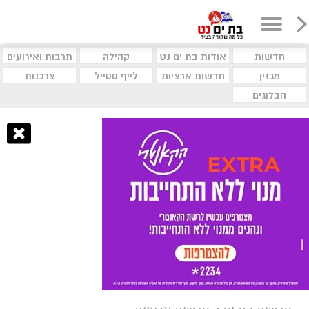
חדשות
אודות בת ים נט
קהילה
תרבות ואירועים
מגזין
חדשות ארציות
לייף סטייל
צרכנות
הבלוגים