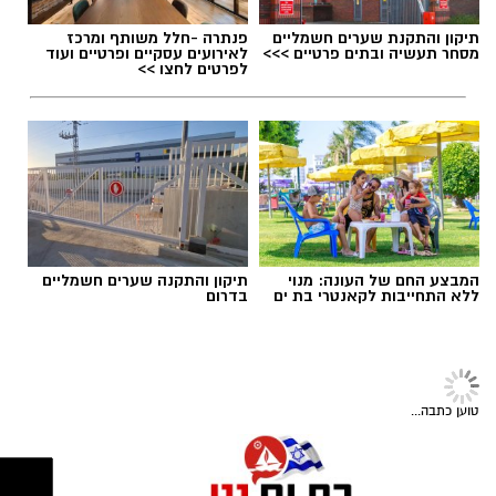
אותנו
תיקון והתקנת שערים חשמליים
פנתרה -חלל משותף ומרכז
מסחר תעשיה ובתים פרטיים >>>
לאירועים עסקיים ופרטיים ועוד
לפרטים לחצו >>
המבצע החם של העונה: מנוי
תיקון והתקנה שערים חשמליים
ללא התחייבות לקאנטרי בת ים
בדרום
צילום: דוברות מד״א
מגן דוד אדום ערך השבוע באודיטוריום קריית מד”א
ברמלה טקס הוקרה חגיגי לכ-320 צעירות וצעירים
שסיימו את שירותם הלאומי בארגון, לאחר שנה או
טוען כתבה...
שנתיים של עשייה והתנדבות במערך הצלת החיים