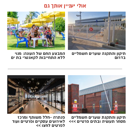
אולי יעניין אותך גם
תגים:
איחוד הצלה בת ים
תיקון והתקנה שערים חשמליים
המבצע החם של העונה: מנוי
בדרום
ללא התחייבות לקאנטרי בת ים
בנוסף, צפויה להיכנס לשימוש מערכת דיגיטלית
חדשה שתסייע לנהגים להבין במהירות את תנאי
החנייה באמצעות צילום של השלט במקום.
צילום: דוברות איחוד הצלה
תיקון והתקנת שערים חשמליים
פנתרה -חלל משותף ומרכז
מסחר תעשיה ובתים פרטיים >>>
לאירועים עסקיים ופרטיים ועוד
לפרטים לחצו >>
צוותי הרפואה של איחוד הצלה העניקו סיוע רפואי