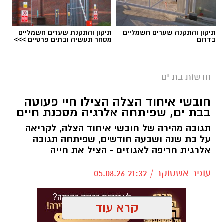
תיקון והתקנה שערים חשמליים
תיקון והתקנת שערים חשמליים
בדרום
מסחר תעשיה ובתים פרטיים >>>
אילוסטרציה חניה בתשלום בבת ים
בת ים צפויה להיות אחת הערים שבהן ייושם מודל
חדשות בת ים
אזורי החנייה החדש החל מינואר 2027.
חובשי איחוד הצלה הצילו חיי פעוטה
לפי התוכנית, העיר תחולק למספר אזורי חנייה,
בבת ים, שפיתחה אלרגיה מסכנת חיים
כאשר תושבים יוכלו לחנות ללא תשלום רק באזור
המגורים שלהם. חנייה בשאר חלקי העיר עלולה
תגובה מהירה של חובשי איחוד הצלה, לקריאה
על בת שנה ושבעה חודשים, שפיתחה תגובה
להיות כרוכה בתשלום.
אלרגית חריפה לאגוזים - הציל את חייה
בממשלה מסבירים כי מטרת המהלך היא לעודד
עופר אשטוקר / 21:32 05.08.26
שימוש בתחבורה ציבורית ולהפחית את העומס
בכבישים, אולם נהגים רבים טוענים כי ללא שיפור
משמעותי בשירותי התחבורה הציבורית, מדובר
קרא עוד
בעיקר בהכבדה כלכלית נוספת על הציבור.